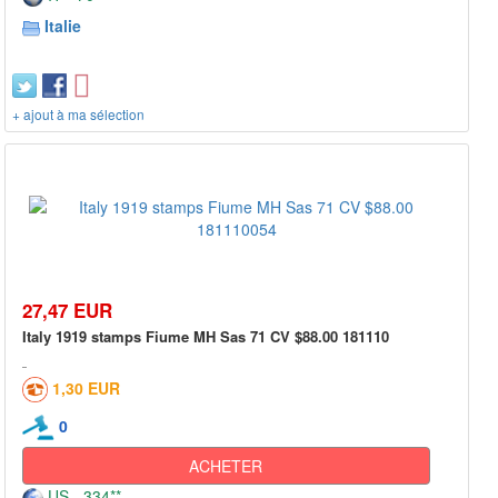
Italie
+ ajout à ma sélection
27,47 EUR
Italy 1919 stamps Fiume MH Sas 71 CV $88.00 181110
1,30 EUR
0
ACHETER
US - 334**