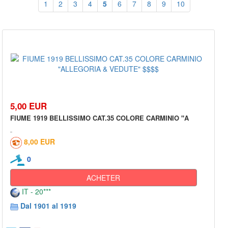
1
2
3
4
5
6
7
8
9
10
5,00 EUR
FIUME 1919 BELLISSIMO CAT.35 COLORE CARMINIO "A
8,00 EUR
0
ACHETER
IT - 20***
Dal 1901 al 1919