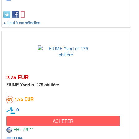
+ ajout à ma sélection
2,75 EUR
FIUME Yvert n° 179 oblitéré
1,95 EUR
0
ACHETER
FR - 59***
Italie