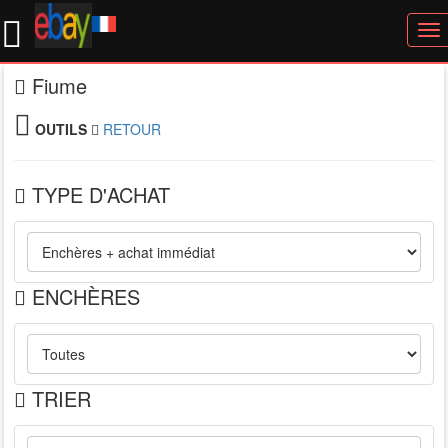
To
nav
Fiume
OUTILS
RETOUR
TYPE D'ACHAT
ENCHÈRES
TRIER