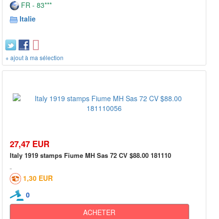
FR - 83***
Italie
+ ajout à ma sélection
27,47 EUR
Italy 1919 stamps Fiume MH Sas 72 CV $88.00 181110
1,30 EUR
0
ACHETER