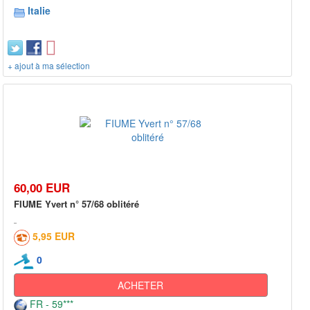
Italie
+ ajout à ma sélection
60,00 EUR
FIUME Yvert n° 57/68 oblitéré
5,95 EUR
0
ACHETER
FR - 59***