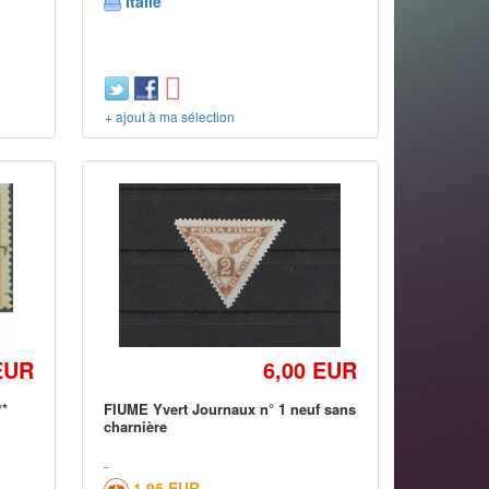
Italie
+ ajout à ma sélection
EUR
6,00 EUR
**
FIUME Yvert Journaux n° 1 neuf sans
charnière
1,95 EUR