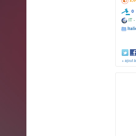
0
IT -
Itali
+ ajout 