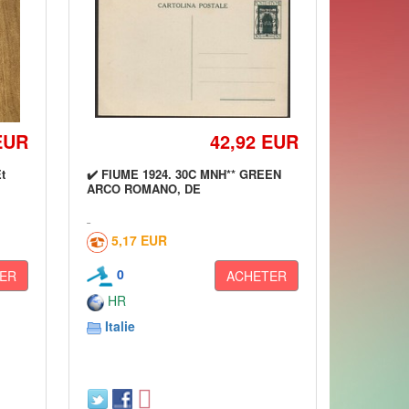
EUR
42,92 EUR
t
✔️ FIUME 1924. 30C MNH** GREEN
ARCO ROMANO, DE
5,17 EUR
0
ER
ACHETER
HR
Italie