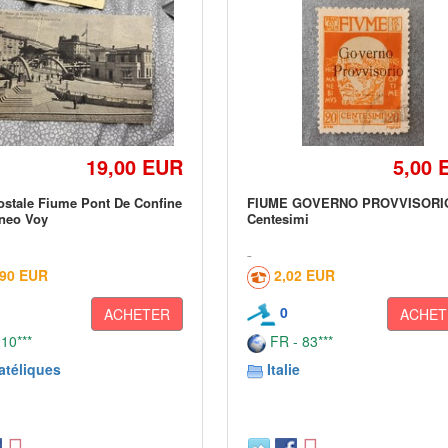
19,00 EUR
5,00 
ostale Fiume Pont De Confine
FIUME GOVERNO PROVVISORI
neo Voy
Centesimi
,90 EUR
2,02 EUR
0
ACHETER
ACHET
 10***
FR - 83***
atéliques
Italie