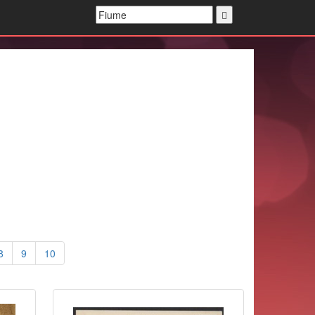
8
9
10