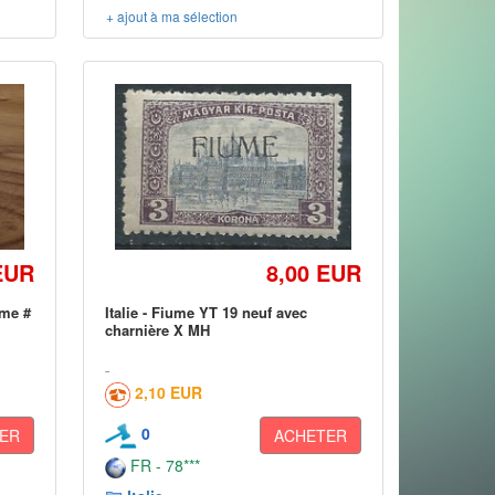
+ ajout à ma sélection
EUR
8,00 EUR
ume #
Italie - Fiume YT 19 neuf avec
charnière X MH
2,10 EUR
0
ER
ACHETER
FR - 78***