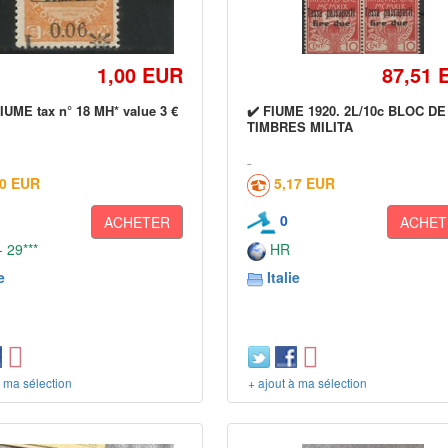
1,00 EUR
87,51 
IUME tax n° 18 MH* value 3 €
✔️ FIUME 1920. 2L/10c BLOC DE
TIMBRES MILITA
00 EUR
5,17 EUR
0
ACHETER
ACHET
 29***
HR
e
Italie
à ma sélection
+ ajout à ma sélection