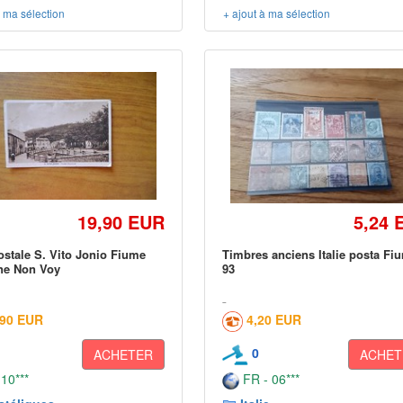
à ma sélection
+ ajout à ma sélection
19,90 EUR
5,24 
ostale S. Vito Jonio Fiume
Timbres anciens Italie posta Fi
ne Non Voy
93
,90 EUR
4,20 EUR
0
ACHETER
ACHET
 10***
FR - 06***