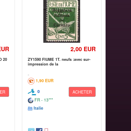
EUR
2,00 EUR
O 20
ZY1590 FIUME 1T. neufs :avec sur-
impression de la
1,90 EUR
0
ER
ACHETER
FR - 13***
Italie