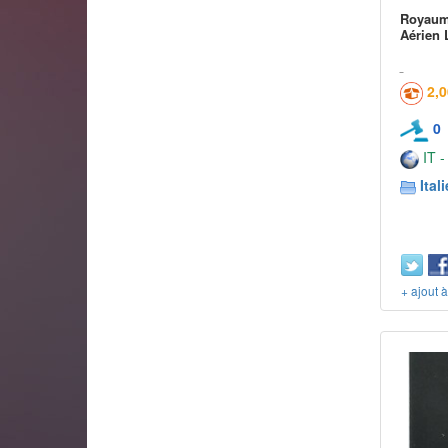
Royaum
Aérien 
2,
0
IT -
Itali
+ ajout 