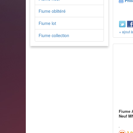
Phil
Fiume oblitéré
Fiume lot
+ ajout 
Fiume collection
Fiume A
Neuf M
2,