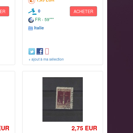
0
ER
ACHETER
FR - 59***
Italie
+ ajout à ma sélection
EUR
2,75 EUR