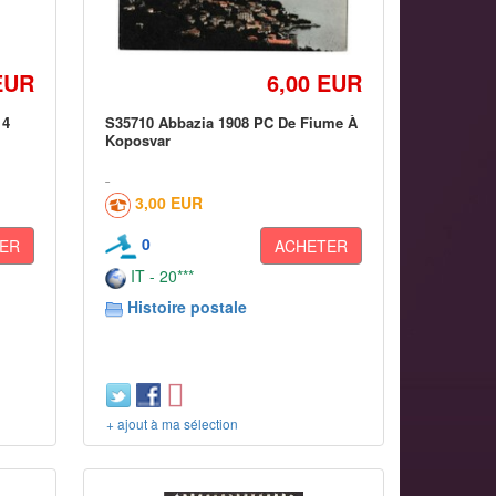
EUR
6,00 EUR
 4
S35710 Abbazia 1908 PC De Fiume À
Koposvar
3,00 EUR
0
ER
ACHETER
IT - 20***
Histoire postale
+ ajout à ma sélection