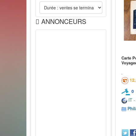
ANNONCEURS
Carte P
Voyage
12
0
IT -
Phil