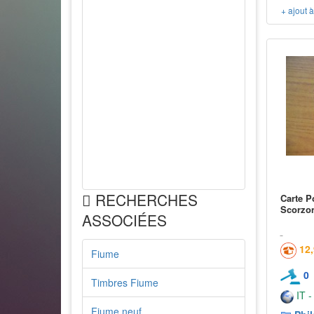
+ ajout 
RECHERCHES
Carte P
Scorzo
ASSOCIÉES
12
Fiume
0
Timbres Fiume
IT -
Fiume neuf