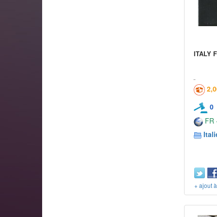
ITALY F
2,
0
FR -
Itali
+ ajout 