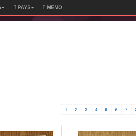
S
PAYS
MEMO
1
2
3
4
5
6
7