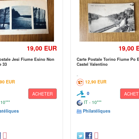
19,00 EUR
19,00 
ostale Jesi Fiume Esino Non
Carte Postale Torino Fiume Po E
e 33
Castel Valentino
,90 EUR
12,90 EUR
0
ACHETER
ACHET
 10***
IT - 10***
atéliques
Philatéliques