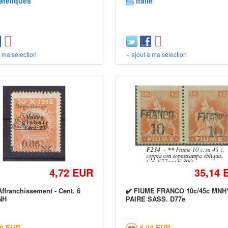
atéliques
Italie
à ma sélection
+ ajout à ma sélection
4,72 EUR
35,14 
ffranchissement - Cent. 6
✔️ FIUME FRANCO 10c/45c MNH
NH
PAIRE SASS. D77e
00 EUR
5,24 EUR