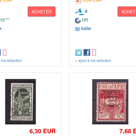
0
ACHETER
ACHET
 55***
HR
e
Italie
à ma sélection
+ ajout à ma sélection
6,30 EUR
7,88 