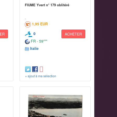
FIUME Yvert n° 179 oblitéré
1,95 EUR
0
ER
ACHETER
FR - 59***
Italie
+ ajout à ma sélection