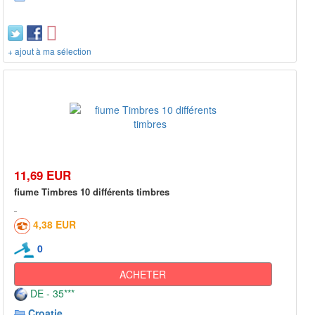
+ ajout à ma sélection
11,69 EUR
fiume Timbres 10 différents timbres
4,38 EUR
0
ACHETER
DE - 35***
Croatie