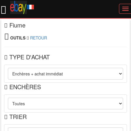
To
nav
Fiume
OUTILS
RETOUR
TYPE D'ACHAT
ENCHÈRES
TRIER