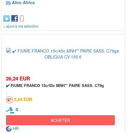
Altro Africa
+ ajout à ma sélection
26,24 EUR
✔️ FIUME FRANCO 15c/45c MNH** PAIRE SASS. C79g
5,24 EUR
0
ACHETER
HR