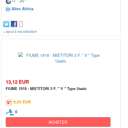
IT - 20***
Altro Africa
+ ajout à ma sélection
13,12 EUR
FIUME 1918 - MIETITORI 3 F. " V " Type Usato
9,00 EUR
0
ACHETER