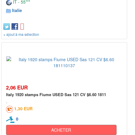
IT - 55***
Italie
+ ajout à ma sélection
2,06 EUR
Italy 1920 stamps Fiume USED Sas 121 CV $6.60 1811
1,30 EUR
0
ACHETER