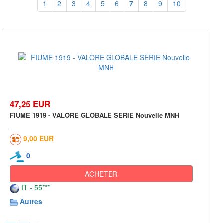
1
2
3
4
5
6
7
8
9
10
47,25 EUR
FIUME 1919 - VALORE GLOBALE SERIE Nouvelle MNH
9,00 EUR
0
ACHETER
IT - 55***
Autres