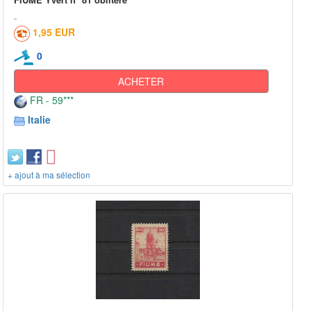
1,95 EUR
0
ACHETER
FR - 59***
Italie
+ ajout à ma sélection