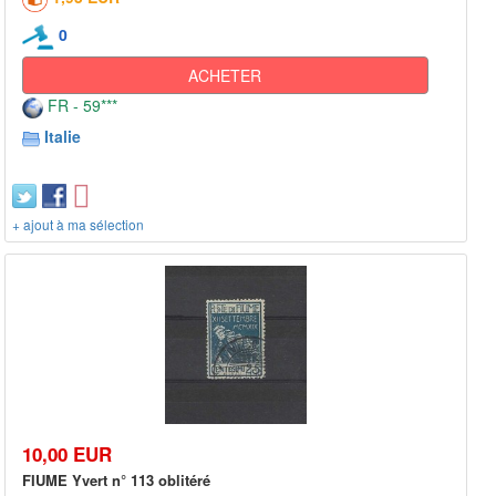
0
ACHETER
FR - 59***
Italie
+ ajout à ma sélection
10,00 EUR
FIUME Yvert n° 113 oblitéré