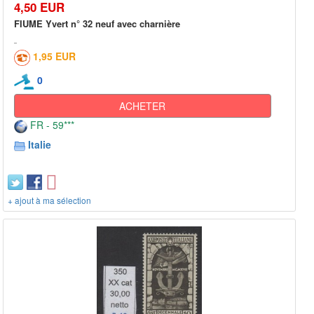
4,50 EUR
FIUME Yvert n° 32 neuf avec charnière
1,95 EUR
0
ACHETER
FR - 59***
Italie
+ ajout à ma sélection