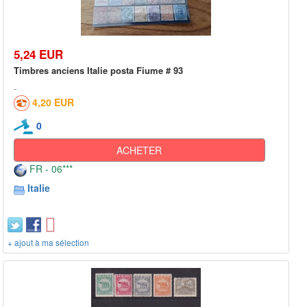
5,24 EUR
Timbres anciens Italie posta Fiume # 93
4,20 EUR
0
ACHETER
FR - 06***
Italie
+ ajout à ma sélection