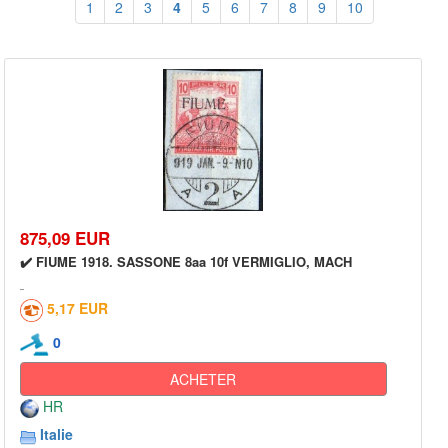
1
2
3
4
5
6
7
8
9
10
875,09 EUR
✔️ FIUME 1918. SASSONE 8aa 10f VERMIGLIO, MACH
5,17 EUR
0
ACHETER
HR
Italie