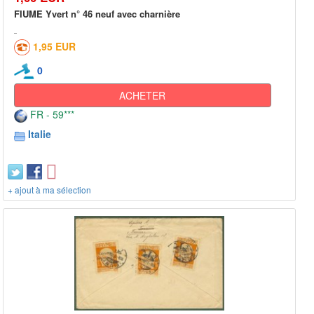
FIUME Yvert n° 46 neuf avec charnière
1,95 EUR
0
ACHETER
FR - 59***
Italie
+ ajout à ma sélection