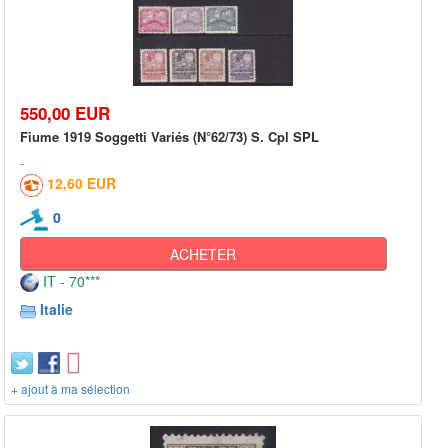
550,00 EUR
Fiume 1919 Soggetti Variés (N°62/73) S. Cpl SPL
12,60 EUR
0
ACHETER
IT - 70***
Italie
+ ajout à ma sélection