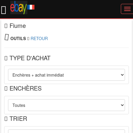
To
nav
Fiume
OUTILS
RETOUR
TYPE D'ACHAT
ENCHÈRES
TRIER