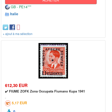
GB - PE14***
Italie
+ ajout à ma sélection
612,30 EUR
✔️ FIUME ZOFK Zona Occupata Fiumano Kupa 1941
5,17 EUR
0