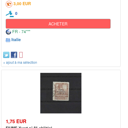
3,00 EUR
0
ACHETER
FR - 74***
Italie
+ ajout à ma sélection
1,75 EUR
FIUME Yvert n° 81 oblitéré