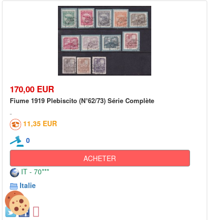
170,00 EUR
Fiume 1919 Plebiscito (N°62/73) Série Complète
11,35 EUR
0
ACHETER
IT - 70***
Italie