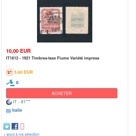
10,00 EUR
IT1612 - 1921 Timbres-taxe Fiume Variété impress
5,60 EUR
0
ACHETER
IT - 81***
Italie
+ ajout à ma sélection