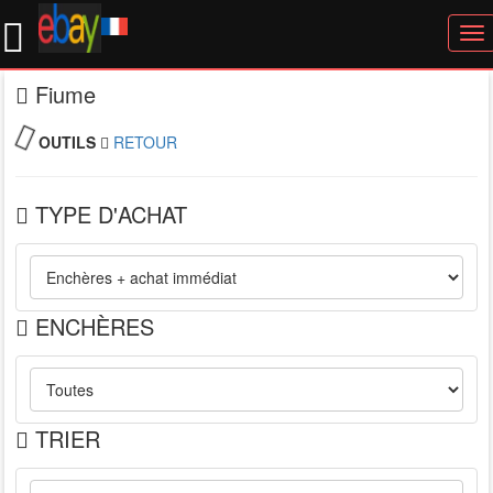
To
nav
Fiume
OUTILS
RETOUR
TYPE D'ACHAT
ENCHÈRES
TRIER