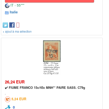
IT - 55***
Italie
+ ajout à ma sélection
26,24 EUR
✔️ FIUME FRANCO 15c/45c MNH** PAIRE SASS. C79g
5,24 EUR
0