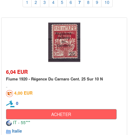
1
2
3
4
5
6
7
8
9
10
6,04 EUR
Fiume 1920 - Régence Du Carnaro Cent. 25 Sur 10 N
4,00 EUR
0
ACHETER
IT - 55***
Italie