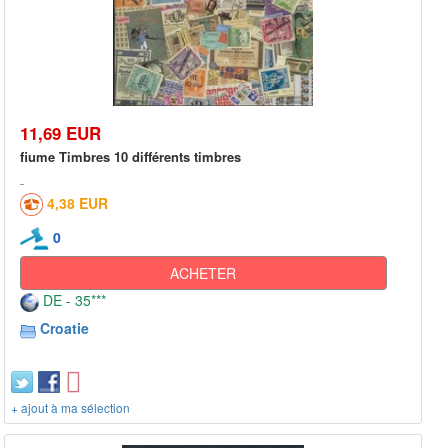
11,69 EUR
fiume Timbres 10 différents timbres
4,38 EUR
0
ACHETER
DE - 35***
Croatie
+ ajout à ma sélection