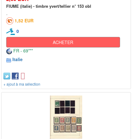
FIUME (italie) - timbre yvert/tellier n° 153 obl
1,52 EUR
0
ACHETER
FR - 69***
Italie
+ ajout à ma sélection