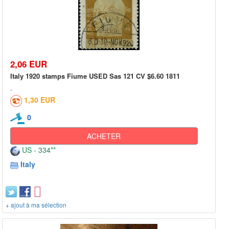
2,06 EUR
Italy 1920 stamps Fiume USED Sas 121 CV $6.60 1811
1,30 EUR
0
ACHETER
US - 334**
Italy
+ ajout à ma sélection