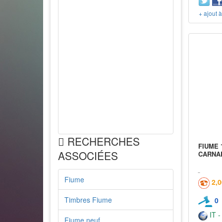
+ ajout 
RECHERCHES
FIUME 
ASSOCIÉES
CARNAR
Fiume
2,
Timbres Fiume
0
IT -
Fiume neuf