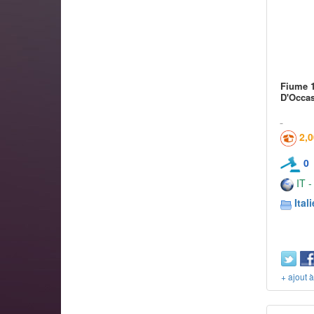
Fiume 1
D'Occa
2,
0
IT -
Itali
+ ajout 