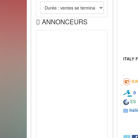
ANNONCEURS
ITALY 
0,
0
ES
Itali