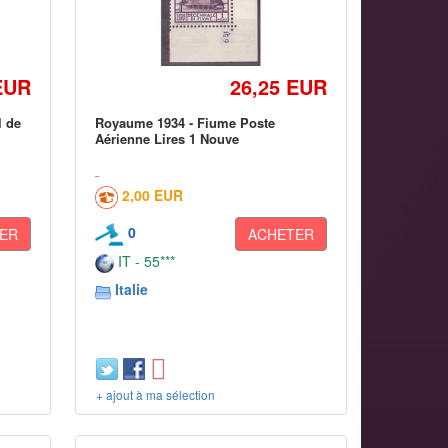
EUR
26,25 EUR
l de
Royaume 1934 - Fiume Poste
Aérienne Lires 1 Nouve
2,00 EUR
0
ER
ACHETER
IT - 55***
Italie
+ ajout à ma sélection