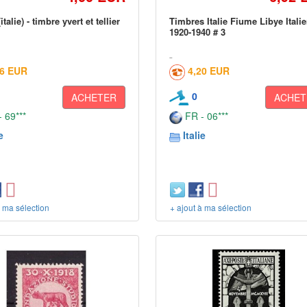
talie) - timbre yvert et tellier
Timbres Italie Fiume Libye Itali
1920-1940 # 3
16 EUR
4,20 EUR
0
ACHETER
ACHET
 69***
FR - 06***
e
Italie
à ma sélection
+ ajout à ma sélection