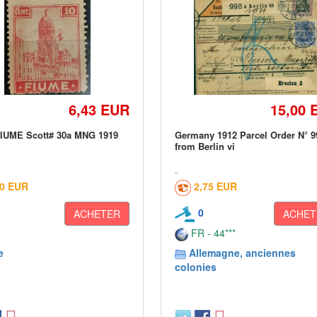
6,43 EUR
15,00 
FIUME Scott# 30a MNG 1919
Germany 1912 Parcel Order N° 9
from Berlin vi
00 EUR
2,75 EUR
0
ACHETER
ACHET
FR - 44***
e
Allemagne, anciennes
colonies