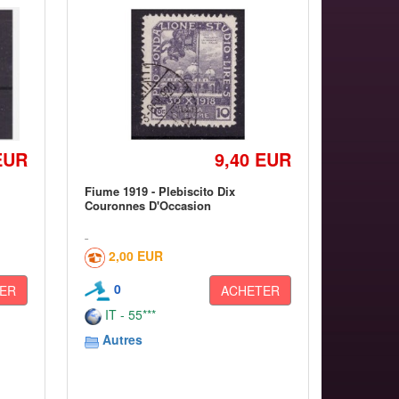
EUR
9,40 EUR
Fiume 1919 - Plebiscito Dix
Couronnes D'Occasion
2,00 EUR
0
ER
ACHETER
IT - 55***
Autres