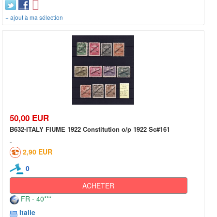
+ ajout à ma sélection
50,00 EUR
B632-ITALY FIUME 1922 Constitution o/p 1922 Sc#161
2,90 EUR
0
ACHETER
FR - 40***
Italie