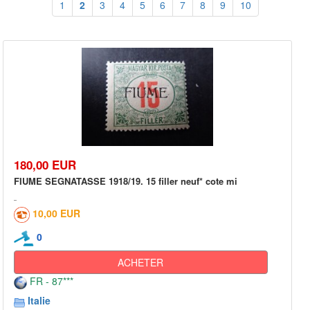
1
2
3
4
5
6
7
8
9
10
180,00 EUR
FIUME SEGNATASSE 1918/19. 15 filler neuf* cote mi
10,00 EUR
0
ACHETER
FR - 87***
Italie