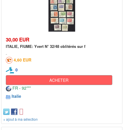
30,00 EUR
ITALIE, FIUME: Yvert N° 32/48 oblitérés sur f
4,60 EUR
0
ACHETER
FR - 92***
Italie
+ ajout à ma sélection