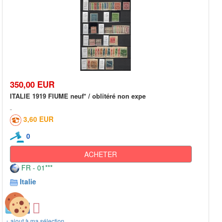
350,00 EUR
ITALIE 1919 FIUME neuf* / oblitéré non expe
3,60 EUR
0
ACHETER
FR - 01***
Italie
+ ajout à ma sélection