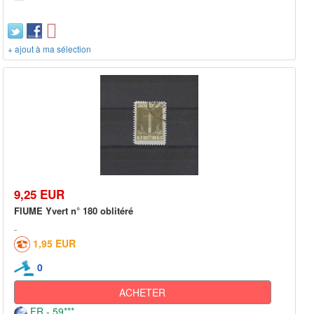
+ ajout à ma sélection
9,25 EUR
FIUME Yvert n° 180 oblitéré
1,95 EUR
0
ACHETER
FR - 59***