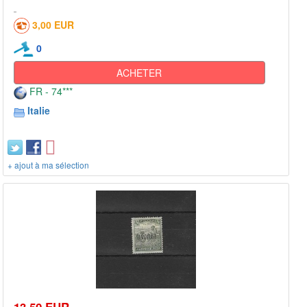
3,00 EUR
0
ACHETER
FR - 74***
Italie
+ ajout à ma sélection
13,50 EUR