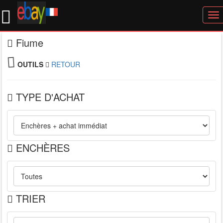
To
nav
Fiume
OUTILS
RETOUR
TYPE D'ACHAT
ENCHÈRES
TRIER