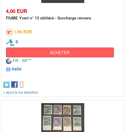
4,00 EUR
FIUME Yvert n° 13 oblitéré - Surcharge renvers
1,95 EUR
0
ACHETER
FR - 59***
Italie
+ ajout à ma sélection