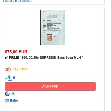
+ ajout à ma sélection
875,09 EUR
✔️ FIUME 1920. 30/20c ESPRESSI Sass 3daa MLH *
5,17 EUR
0
ACHETER
HR
Italie