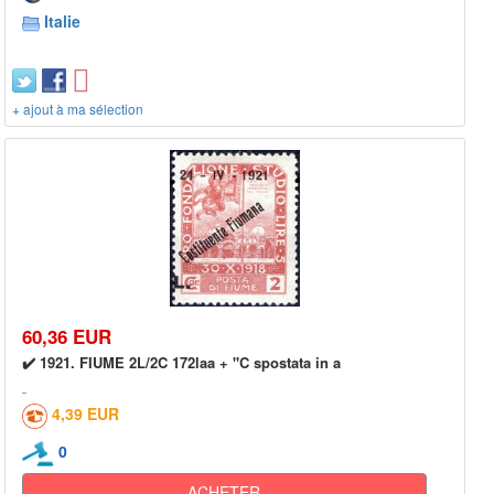
Italie
+ ajout à ma sélection
60,36 EUR
✔️ 1921. FIUME 2L/2C 172laa + "C spostata in a
4,39 EUR
0
ACHETER