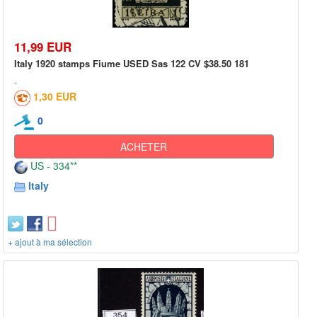
11,99 EUR
Italy 1920 stamps Fiume USED Sas 122 CV $38.50 181
1,30 EUR
0
ACHETER
US - 334**
Italy
+ ajout à ma sélection