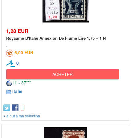
1,28 EUR
Royaume D'Italie Annexion De Fiume Lire 1,75 + 1 N
6,00 EUR
0
ACHETER
IT - 37***
Italie
+ ajout à ma sélection