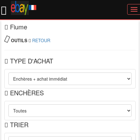
To
nav
Fiume
OUTILS
RETOUR
TYPE D'ACHAT
ENCHÈRES
TRIER