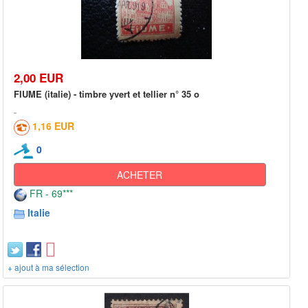
2,00 EUR
FIUME (italie) - timbre yvert et tellier n° 35 o
1,16 EUR
0
ACHETER
FR - 69***
Italie
+ ajout à ma sélection