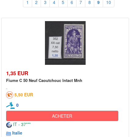
1
2
3
4
5
6
7
8
9
10
1,35 EUR
Fiume C 50 Neuf Caoutchouc Intact Mnh
5,50 EUR
0
ACHETER
IT - 37***
Italie