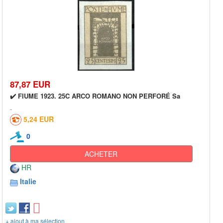
87,87 EUR
✔️ FIUME 1923. 25C ARCO ROMANO NON PERFORÉ Sa
5,24 EUR
0
ACHETER
HR
Italie
+ ajout à ma sélection