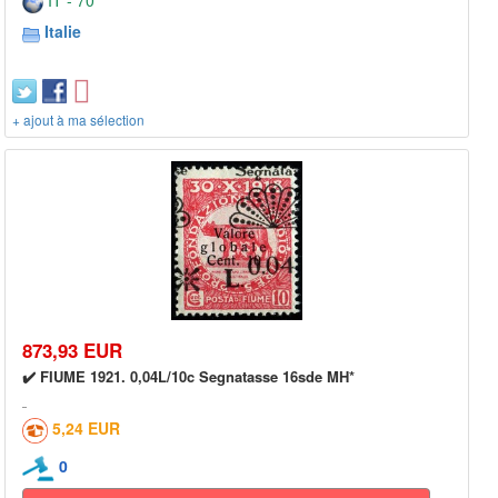
IT - 70***
Italie
+ ajout à ma sélection
873,93 EUR
✔️ FIUME 1921. 0,04L/10c Segnatasse 16sde MH*
5,24 EUR
0