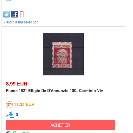
+ ajout à ma sélection
8,99 EUR
Fiume 1921 Effigie De D'Annunzio 10C. Carminio Viv
11,35 EUR
0
ACHETER