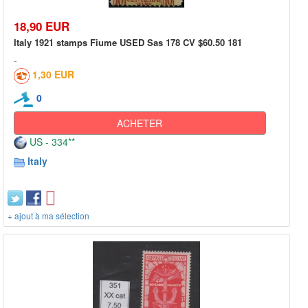
18,90 EUR
Italy 1921 stamps Fiume USED Sas 178 CV $60.50 181
1,30 EUR
0
ACHETER
US - 334**
Italy
+ ajout à ma sélection