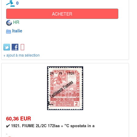
0
ACHETER
HR
Italie
+ ajout à ma sélection
60,36 EUR
✔️ 1921. FIUME 2L/2C 172laa + "C spostata in a