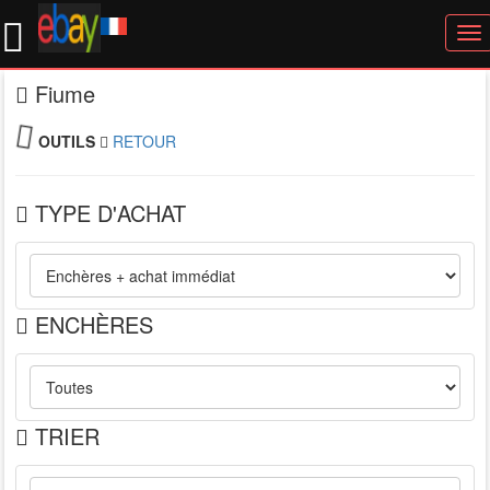
To
nav
Fiume
OUTILS
RETOUR
TYPE D'ACHAT
ENCHÈRES
TRIER