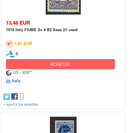
13,48 EUR
1918 Italy FIUME Sc # B2 Sass 2/l used
1,82 EUR
0
ACHETER
US - 928**
Italy
+ ajout à ma sélection