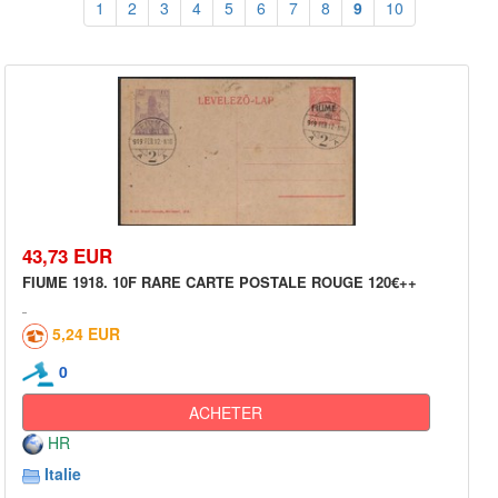
1
2
3
4
5
6
7
8
9
10
43,73 EUR
FIUME 1918. 10F RARE CARTE POSTALE ROUGE 120€++
5,24 EUR
0
ACHETER
HR
Italie