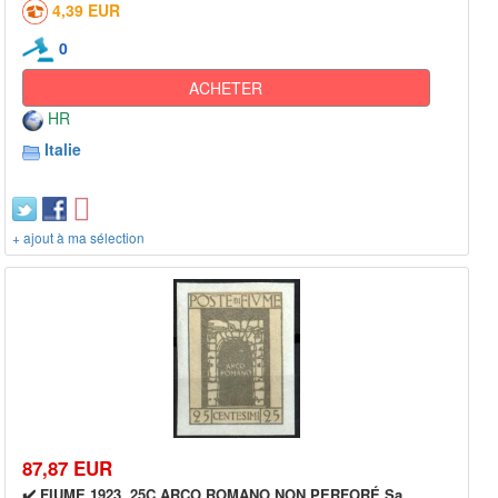
4,39 EUR
0
ACHETER
HR
Italie
+ ajout à ma sélection
87,87 EUR
✔️ FIUME 1923. 25C ARCO ROMANO NON PERFORÉ Sa