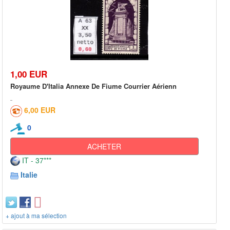
1,00 EUR
Royaume D'Italia Annexe De Fiume Courrier Aérienn
6,00 EUR
0
ACHETER
IT - 37***
Italie
+ ajout à ma sélection