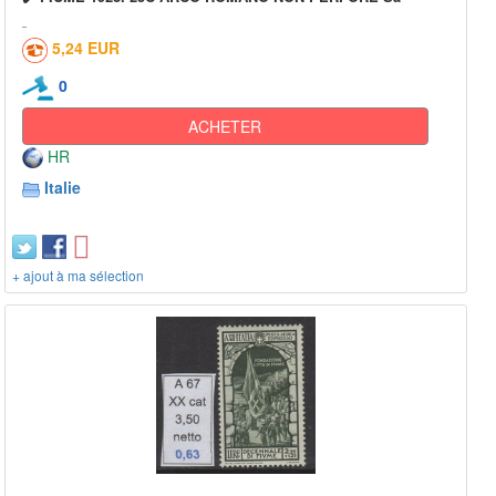
5,24 EUR
0
ACHETER
HR
Italie
+ ajout à ma sélection