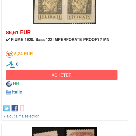
86,61 EUR
✔️ FIUME 1920. Sass 122 IMPERFORATE PROOF?? MN
5,24 EUR
0
ACHETER
HR
Italie
+ ajout à ma sélection