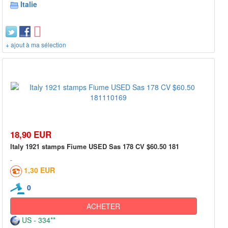
Italie
+ ajout à ma sélection
18,90 EUR
Italy 1921 stamps Fiume USED Sas 178 CV $60.50 181
1,30 EUR
0
ACHETER
US - 334**