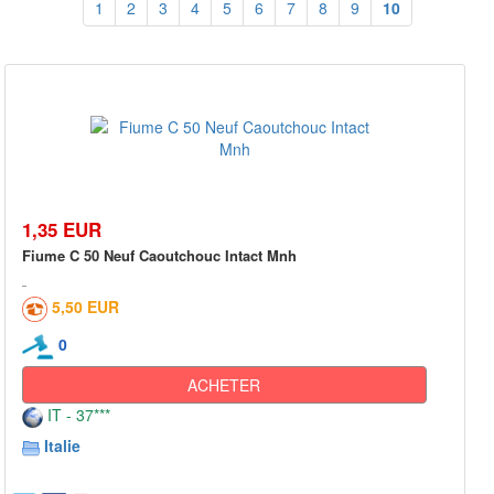
1
2
3
4
5
6
7
8
9
10
1,35 EUR
Fiume C 50 Neuf Caoutchouc Intact Mnh
5,50 EUR
0
ACHETER
IT - 37***
Italie