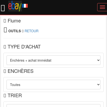
To
nav
Fiume
OUTILS
RETOUR
TYPE D'ACHAT
ENCHÈRES
TRIER