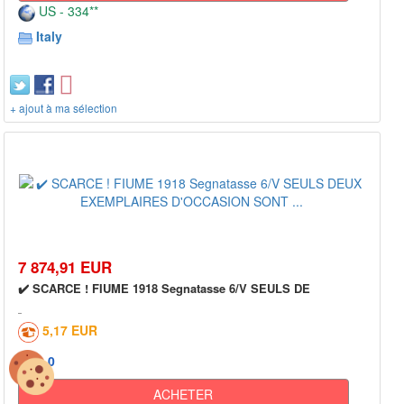
US - 334**
Italy
+ ajout à ma sélection
7 874,91 EUR
✔️ SCARCE ! FIUME 1918 Segnatasse 6/V SEULS DE
5,17 EUR
0
ACHETER