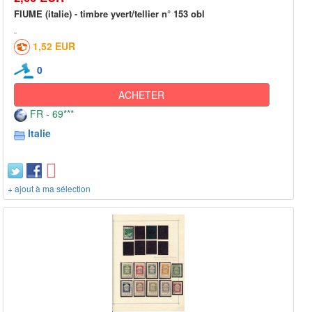
FIUME (italie) - timbre yvert/tellier n° 153 obl
1,52 EUR
0
ACHETER
FR - 69***
Italie
+ ajout à ma sélection