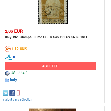
2,06 EUR
Italy 1920 stamps Fiume USED Sas 121 CV $6.60 1811
1,30 EUR
0
ACHETER
US - 334**
Italy
+ ajout à ma sélection