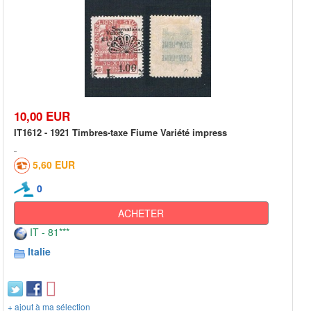
10,00 EUR
IT1612 - 1921 Timbres-taxe Fiume Variété impress
5,60 EUR
0
ACHETER
IT - 81***
Italie
+ ajout à ma sélection