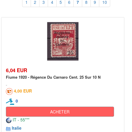
1
2
3
4
5
6
7
8
9
10
6,04 EUR
Fiume 1920 - Régence Du Carnaro Cent. 25 Sur 10 N
4,00 EUR
0
ACHETER
IT - 55***
Italie