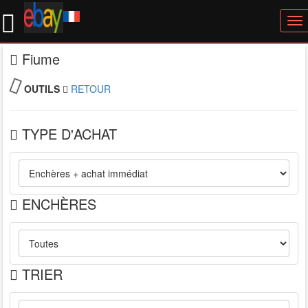
To
nav
Fiume
OUTILS
RETOUR
TYPE D'ACHAT
ENCHÈRES
TRIER