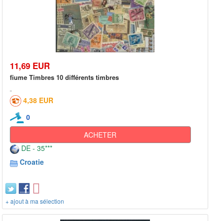
11,69 EUR
fiume Timbres 10 différents timbres
4,38 EUR
0
ACHETER
DE - 35***
Croatie
+ ajout à ma sélection