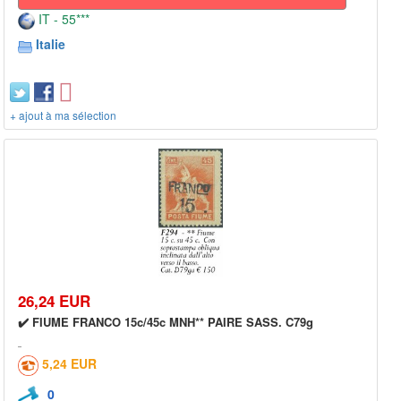
IT - 55***
Italie
+ ajout à ma sélection
26,24 EUR
✔️ FIUME FRANCO 15c/45c MNH** PAIRE SASS. C79g
5,24 EUR
0