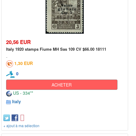
20,56 EUR
Italy 1920 stamps Fiume MH Sas 109 CV $66.00 18111
1,30 EUR
0
ACHETER
US - 334**
Italy
+ ajout à ma sélection