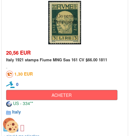
20,56 EUR
Italy 1921 stamps Fiume MNG Sas 161 CV $66.00 1811
1,30 EUR
0
ACHETER
US - 334**
Italy
+ ajout à ma sélection