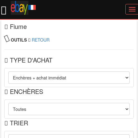
To
nav
Fiume
OUTILS
RETOUR
TYPE D'ACHAT
ENCHÈRES
TRIER