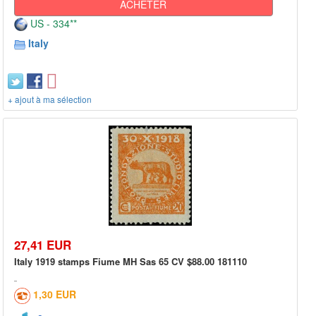
ACHETER
US - 334**
Italy
+ ajout à ma sélection
27,41 EUR
Italy 1919 stamps Fiume MH Sas 65 CV $88.00 181110
1,30 EUR