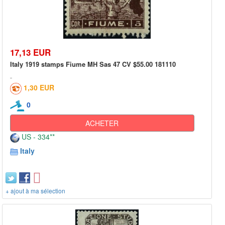
17,13 EUR
Italy 1919 stamps Fiume MH Sas 47 CV $55.00 181110
1,30 EUR
0
ACHETER
US - 334**
Italy
+ ajout à ma sélection