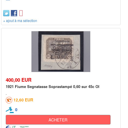
+ ajout à ma sélection
400,00 EUR
1921 Fiume Segnatasse Soprastampé 0,60 sur 45c Ol
12,60 EUR
0
ACHETER
IT - 70***