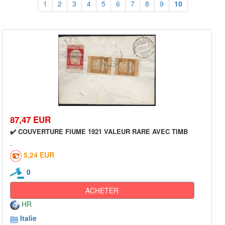
1
2
3
4
5
6
7
8
9
10
87,47 EUR
✔️ COUVERTURE FIUME 1921 VALEUR RARE AVEC TIMB
5,24 EUR
0
ACHETER
HR
Italie