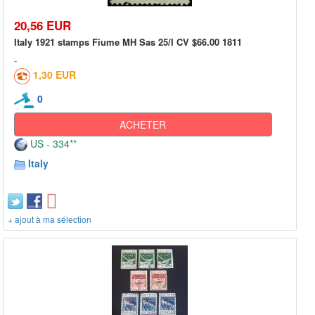
20,56 EUR
Italy 1921 stamps Fiume MH Sas 25/I CV $66.00 1811
1,30 EUR
0
ACHETER
US - 334**
Italy
+ ajout à ma sélection