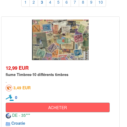
1
2
3
4
5
6
7
8
9
10
12,99 EUR
fiume Timbres-10 différents timbres
3,49 EUR
0
ACHETER
DE - 35***
Croatie