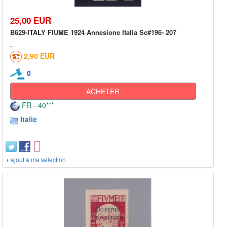
25,00 EUR
B629-ITALY FIUME 1924 Annesione Italia Sc#196- 207
2,90 EUR
0
ACHETER
FR - 40***
Italie
+ ajout à ma sélection