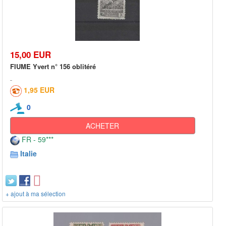
15,00 EUR
FIUME Yvert n° 156 oblitéré
1,95 EUR
0
ACHETER
FR - 59***
Italie
+ ajout à ma sélection