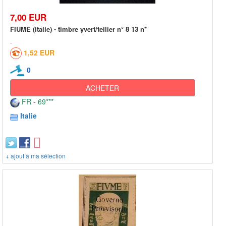
7,00 EUR
FIUME (italie) - timbre yvert/tellier n° 8 13 n*
1,52 EUR
0
ACHETER
FR - 69***
Italie
+ ajout à ma sélection