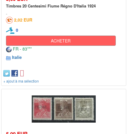
Timbres 20 Centesimi Fiume Régno D'Italia 1924
2,02 EUR
0
ACHETER
FR - 83***
Italie
+ ajout à ma sélection
5,00 EUR