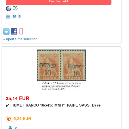
ES
Italie
+ ajout à ma sélection
35,14 EUR
✔️ FIUME FRANCO 10c/45c MNH** PAIRE SASS. D77e
5,24 EUR
0