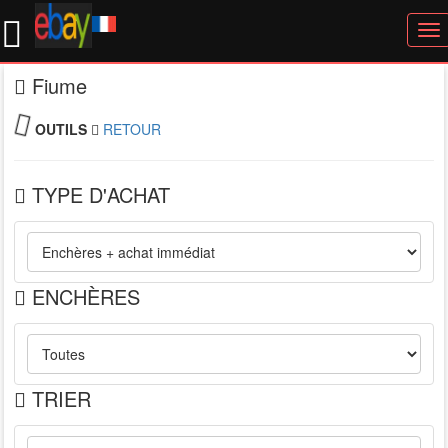
To
nav
Fiume
OUTILS
RETOUR
TYPE D'ACHAT
ENCHÈRES
TRIER