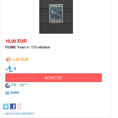
10,00 EUR
FIUME Yvert n° 113 oblitéré
1,95 EUR
0
ACHETER
FR - 59***
Italie
+ ajout à ma sélection