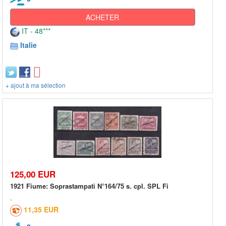
ACHETER
IT - 48***
Italie
+ ajout à ma sélection
125,00 EUR
1921 Fiume: Soprastampati N°164/75 s. cpl. SPL Fi
11,35 EUR