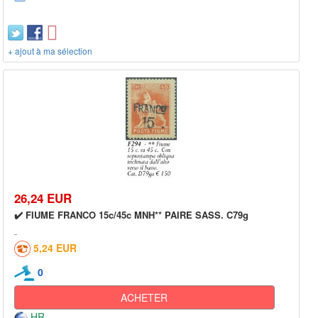
+ ajout à ma sélection
26,24 EUR
✔️ FIUME FRANCO 15c/45c MNH** PAIRE SASS. C79g
5,24 EUR
0
ACHETER
HR