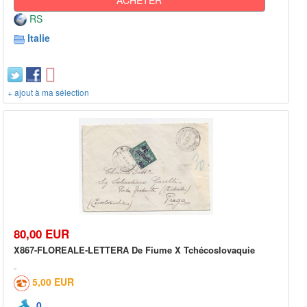
RS
Italie
+ ajout à ma sélection
80,00 EUR
X867-FLOREALE-LETTERA De Fiume X Tchécoslovaquie
5,00 EUR
0