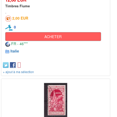
Timbres Fiume
2,00 EUR
0
ACHETER
FR - 46***
Italie
+ ajout à ma sélection