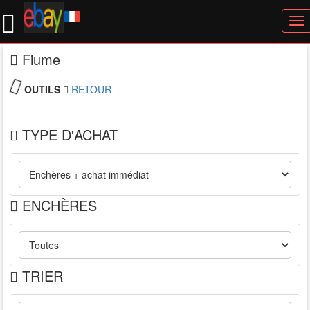
To
nav
Fiume
OUTILS
RETOUR
TYPE D'ACHAT
ENCHÈRES
TRIER