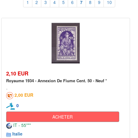
1
2
3
4
5
6
7
8
9
10
2,10 EUR
Royaume 1934 - Annexion De Fiume Cent. 50 - Neuf *
2,00 EUR
0
ACHETER
IT - 55***
Italie