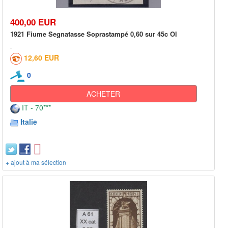
400,00 EUR
1921 Fiume Segnatasse Soprastampé 0,60 sur 45c Ol
12,60 EUR
0
ACHETER
IT - 70***
Italie
+ ajout à ma sélection