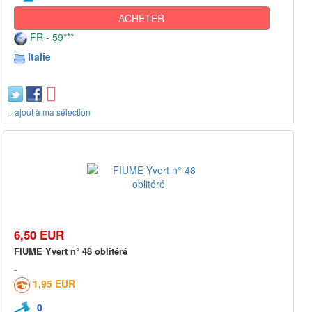
ACHETER
FR - 59***
Italie
+ ajout à ma sélection
6,50 EUR
FIUME Yvert n° 48 oblitéré
1,95 EUR
0