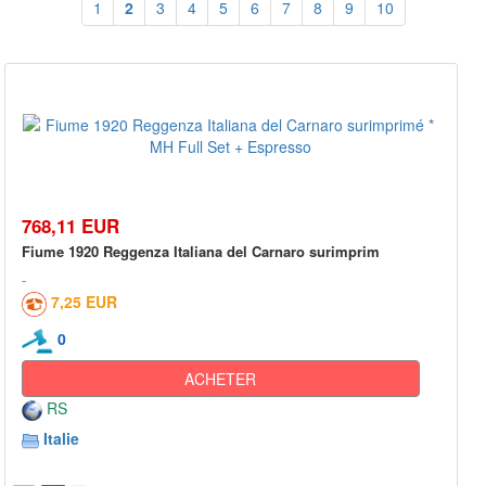
1
2
3
4
5
6
7
8
9
10
768,11 EUR
Fiume 1920 Reggenza Italiana del Carnaro surimprim
7,25 EUR
0
ACHETER
RS
Italie