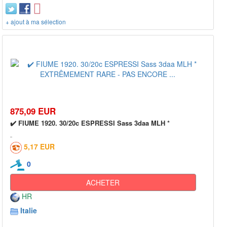
+ ajout à ma sélection
875,09 EUR
✔️ FIUME 1920. 30/20c ESPRESSI Sass 3daa MLH *
5,17 EUR
0
ACHETER
HR
Italie