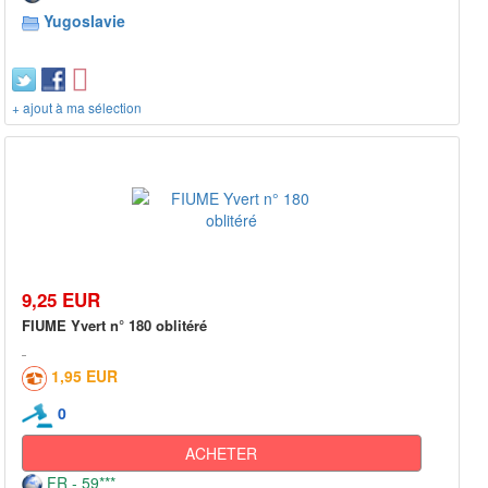
Yugoslavie
+ ajout à ma sélection
9,25 EUR
FIUME Yvert n° 180 oblitéré
1,95 EUR
0
ACHETER
FR - 59***