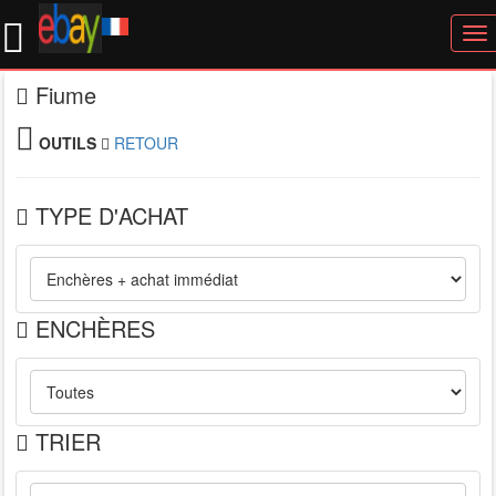
To
nav
Fiume
OUTILS
RETOUR
TYPE D'ACHAT
ENCHÈRES
TRIER