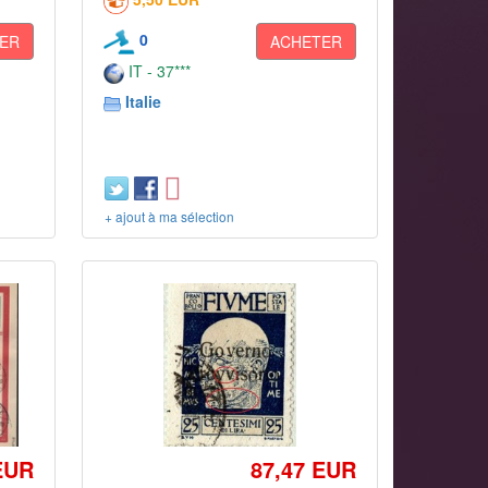
0
ER
ACHETER
IT - 37***
Italie
+ ajout à ma sélection
EUR
87,47 EUR