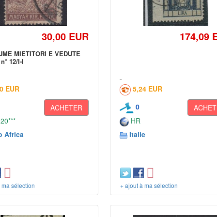
30,00 EUR
174,09 
IUME MIETITORI E VEDUTE
 n° 12/I-I
00 EUR
5,24 EUR
0
ACHETER
ACHET
 20***
HR
o Africa
Italie
à ma sélection
+ ajout à ma sélection