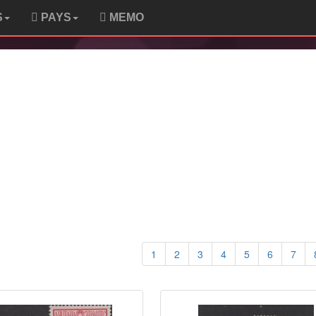
S
PAYS
MEMO
1
2
3
4
5
6
7