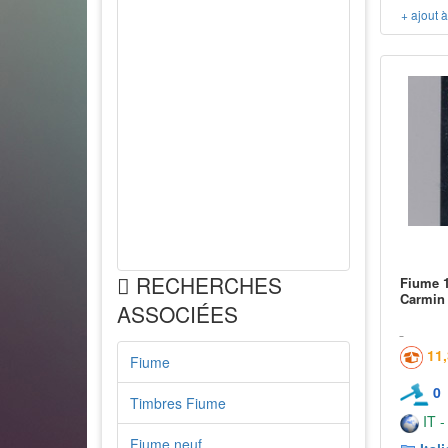
+ ajout 
RECHERCHES
Fiume 1
Carmin
ASSOCIÉES
11
Fiume
0
Timbres Fiume
IT -
Fiume neuf