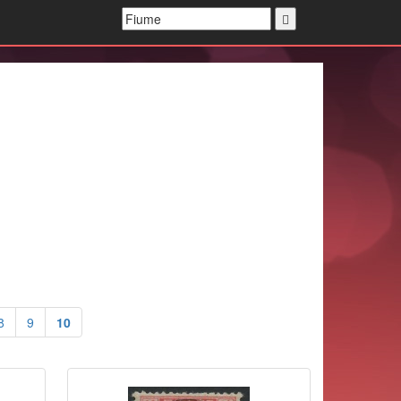
8
9
10