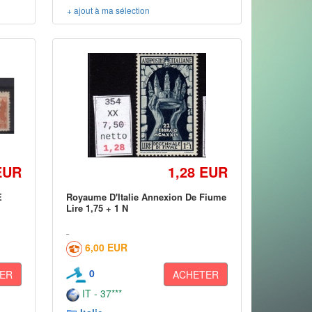
+ ajout à ma sélection
EUR
1,28 EUR
E
Royaume D'Italie Annexion De Fiume
Lire 1,75 + 1 N
6,00 EUR
0
ER
ACHETER
IT - 37***