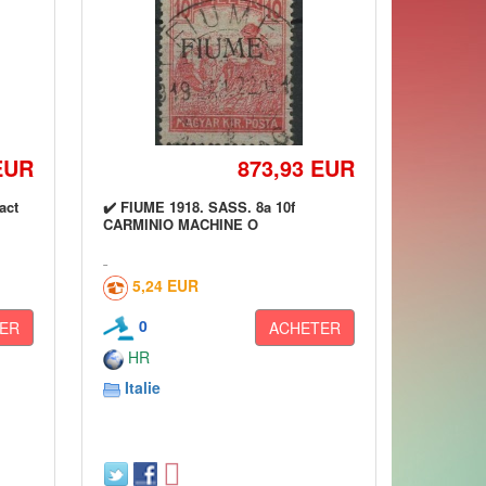
EUR
873,93 EUR
act
✔️ FIUME 1918. SASS. 8a 10f
CARMINIO MACHINE O
5,24 EUR
0
ER
ACHETER
HR
Italie