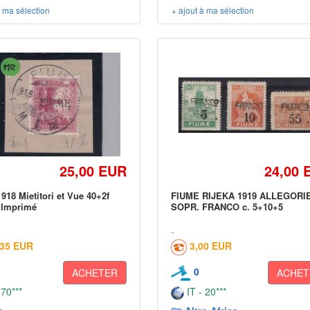
à ma sélection
+ ajout à ma sélection
25,00 EUR
24,00 
918 Mietitori et Vue 40+2f
FIUME RIJEKA 1919 ALLEGORI
 Imprimé
SOPR. FRANCO c. 5+10+5
,35 EUR
3,00 EUR
0
ACHETER
ACHET
 70***
IT - 20***