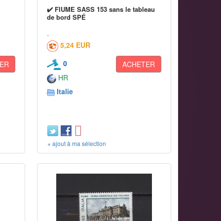
✔️ FIUME SASS 153 sans le tableau
de bord SPÉ
5,24 EUR
0
ER
ACHETER
HR
Italie
+ ajout à ma sélection