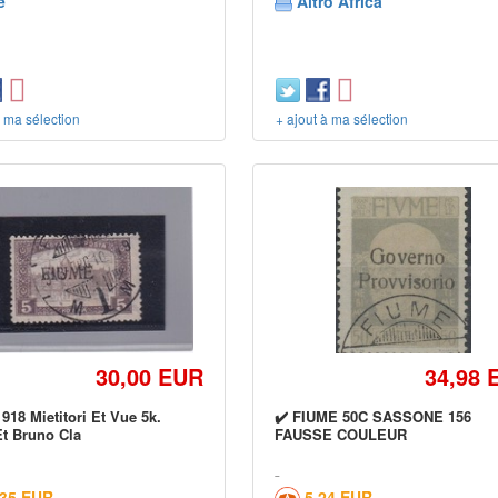
e
Altro Africa
à ma sélection
+ ajout à ma sélection
30,00 EUR
34,98 
918 Mietitori Et Vue 5k.
✔️ FIUME 50C SASSONE 156
t Bruno Cla
FAUSSE COULEUR
,35 EUR
5,24 EUR