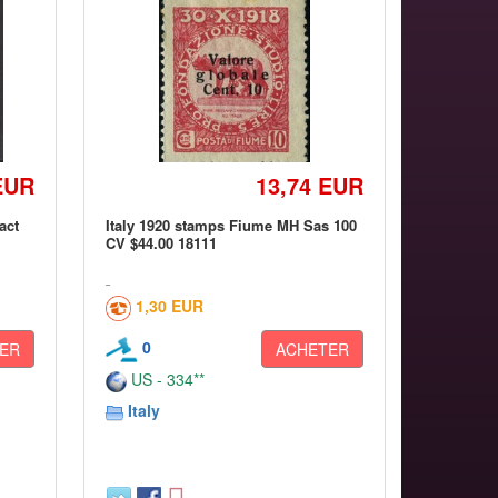
EUR
13,74 EUR
act
Italy 1920 stamps Fiume MH Sas 100
CV $44.00 18111
1,30 EUR
0
ER
ACHETER
US - 334**
Italy