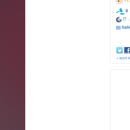
0
IT -
Itali
+ ajout 