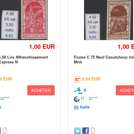
1,00 EUR
1,00 
,50 Lire Affranchissement
Fiume C 75 Neuf Caoutchouc Int
Express N
Mnh
50 EUR
5,50 EUR
0
ACHETER
ACHET
 37***
IT - 37***
e
Italie