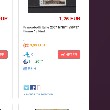
EUR
1,25 EUR
Francobolli Italie 2007 MNH** s58437
Fiume 1v Neuf
3,00 EUR
0
ER
ACHETER
IT - 20***
Italie
+ ajout à ma sélection