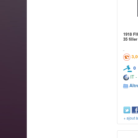
1918 F
35 filler
3,
0
IT -
Altr
+ ajout 