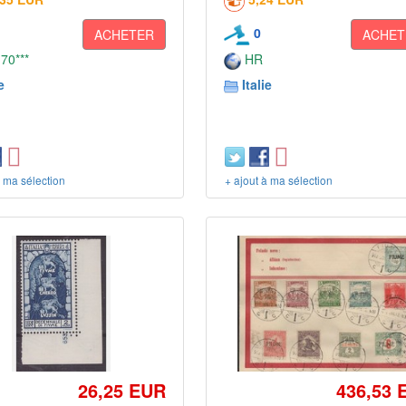
0
ACHETER
ACHET
 70***
HR
e
Italie
à ma sélection
+ ajout à ma sélection
26,25 EUR
436,53 