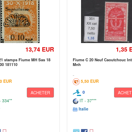
13,74 EUR
1,35 
921 stamps Fiume MH Sas 18
Fiume C 20 Neuf Caoutchouc Int
00 181110
Mnh
30 EUR
5,50 EUR
0
ACHETER
ACHET
 334**
IT - 37***
y
Italie