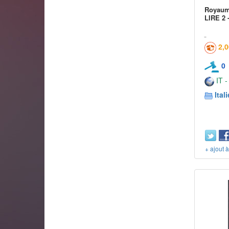
Royaum
LIRE 2 
2,
0
IT -
Itali
+ ajout 