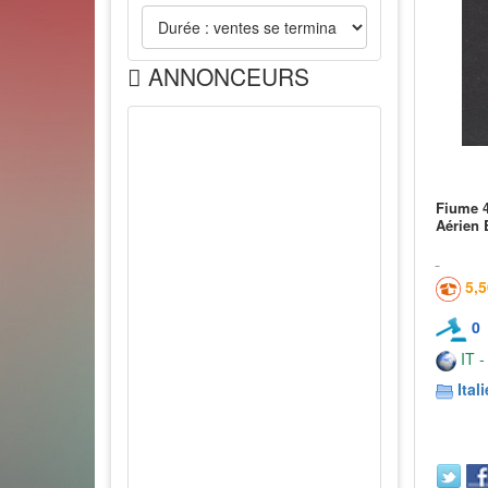
ANNONCEURS
Fiume 4
Aérien 
5,
0
IT -
Itali