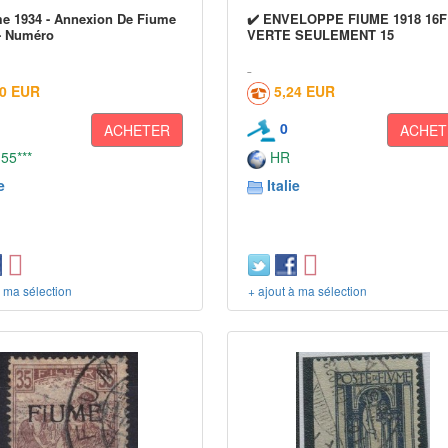
e 1934 - Annexion De Fiume
✔️ ENVELOPPE FIUME 1918 16F
- Numéro
VERTE SEULEMENT 15
00 EUR
5,24 EUR
0
ACHETER
ACHET
 55***
HR
e
Italie
à ma sélection
+ ajout à ma sélection