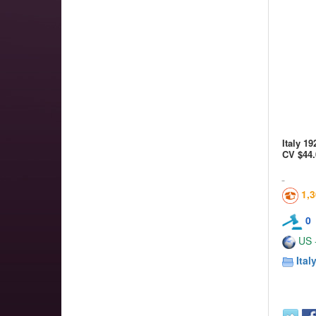
Italy 1
CV $44.
1,
0
US -
Ital