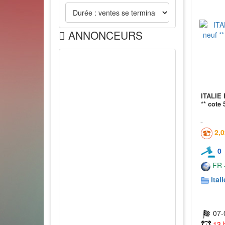
ANNONCEURS
ITALIE 
** cote 
2,
0
FR -
Itali
07-
13 