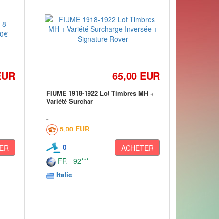
EUR
65,00 EUR
FIUME 1918-1922 Lot Timbres MH +
Variété Surchar
5,00 EUR
0
ER
ACHETER
FR - 92***
Italie