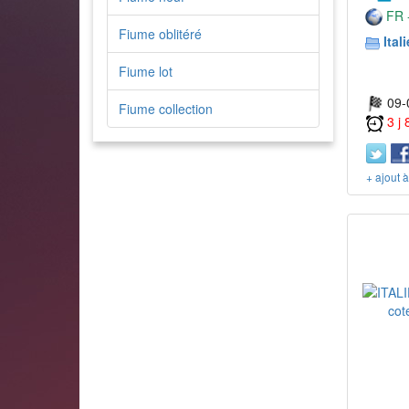
FR -
Fiume oblitéré
Itali
Fiume lot
09-
Fiume collection
3 j
+ ajout 