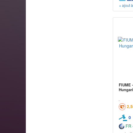
+ ajout 
FIUME -
Hungari
2,
0
FR -