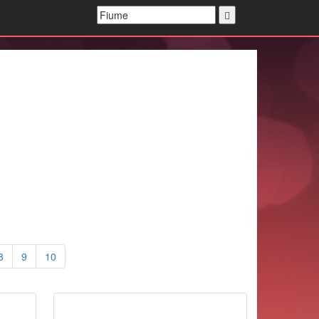
8
9
10