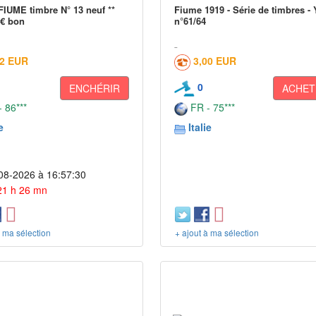
FIUME timbre N° 13 neuf **
Fiume 1919 - Série de timbres - 
 € bon
n°61/64
02 EUR
3,00 EUR
0
ENCHÉRIR
ACHET
 86***
FR - 75***
e
Italie
08-2026 à 16:57:30
 21 h 26 mn
à ma sélection
+ ajout à ma sélection