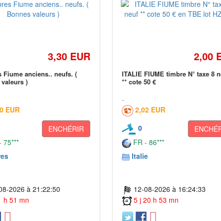
3,30 EUR
2,00 
 Fiume anciens.. neufs. (
ITALIE FIUME timbre N° taxe 8 n
valeurs )
** cote 50 €
00 EUR
2,02 EUR
0
ENCHÉRIR
ENCHÉR
 75***
FR - 86***
res
Italie
08-2026 à 21:22:50
12-08-2026 à 16:24:33
 1 h 51 mn
5 j 20 h 53 mn