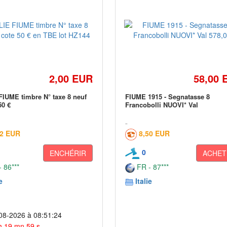
2,00 EUR
58,00 
FIUME timbre N° taxe 8 neuf
FIUME 1915 - Segnatasse 8
50 €
Francobolli NUOVI* Val
02 EUR
8,50 EUR
0
ENCHÉRIR
ACHET
 86***
FR - 87***
e
Italie
08-2026 à 08:51:24
h 19 mn 59 s