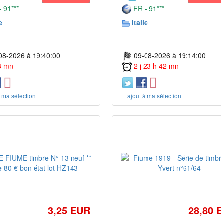
 91***
FR - 91***
e
Italie
08-2026 à 19:40:00
09-08-2026 à 19:14:00
 8 mn
2 j 23 h 42 mn
à ma sélection
+ ajout à ma sélection
3,25 EUR
28,80 