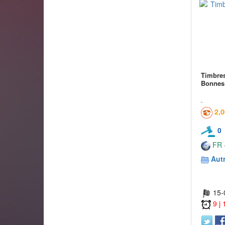
Timbres
Bonnes 
2,
0
FR -
Aut
15-
9 j