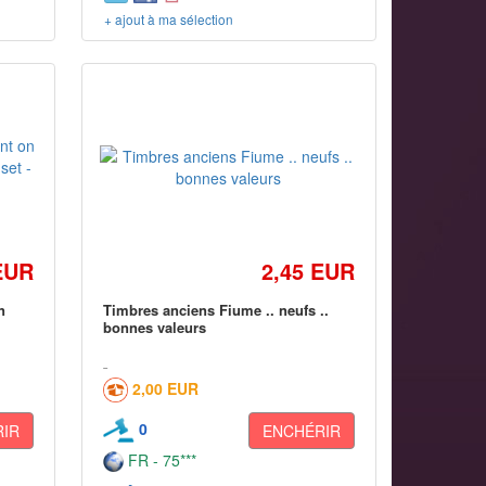
+ ajout à ma sélection
EUR
2,45 EUR
n
Timbres anciens Fiume .. neufs ..
bonnes valeurs
2,00 EUR
0
IR
ENCHÉRIR
FR - 75***