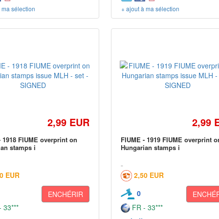
à ma sélection
+ ajout à ma sélection
2,99 EUR
2,99 
 1918 FIUME overprint on
FIUME - 1919 FIUME overprint o
an stamps i
Hungarian stamps i
50 EUR
2,50 EUR
0
ENCHÉRIR
ENCHÉR
 33***
FR - 33***