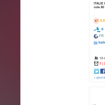
ITALIE 
cote 80
2,
0
FR -
Itali
10-
3 j
+ ajout 