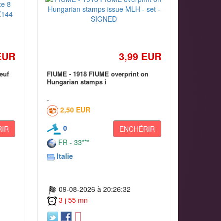
EUR
3,99 EUR
euf
FIUME - 1918 FIUME overprint on
Hungarian stamps i
2,50 EUR
0
IR
ENCHÉRIR
FR - 33***
Italie
09-08-2026 à 20:26:32
3 j 55 mn