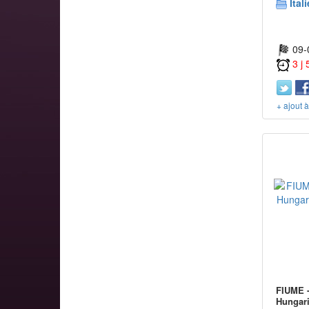
Itali
09-
3 j
+ ajout 
FIUME -
Hungari