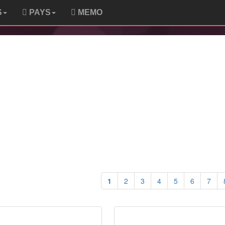
S
PAYS
MEMO
1
2
3
4
5
6
7