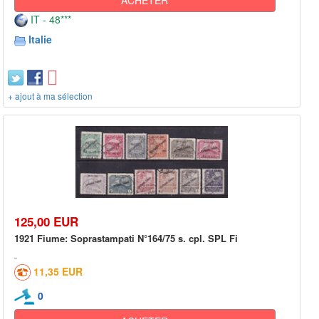
IT - 48***
Italie
+ ajout à ma sélection
125,00 EUR
1921 Fiume: Soprastampati N°164/75 s. cpl. SPL Fi
11,35 EUR
0