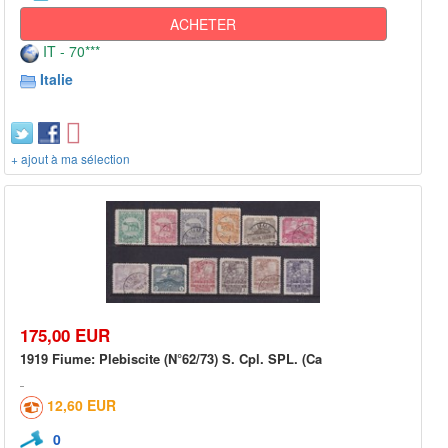
ACHETER
IT - 70***
Italie
+ ajout à ma sélection
175,00 EUR
1919 Fiume: Plebiscite (N°62/73) S. Cpl. SPL. (Ca
12,60 EUR
0