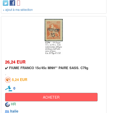
+ ajout à ma sélection
26,24 EUR
✔️ FIUME FRANCO 15c/45c MNH** PAIRE SASS. C79g
5,24 EUR
0
ACHETER
HR
Italie