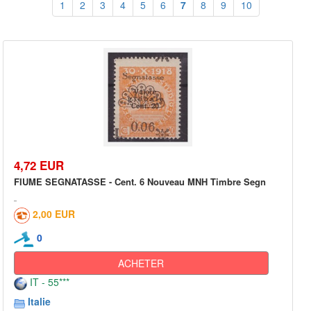
1
2
3
4
5
6
7
8
9
10
4,72 EUR
FIUME SEGNATASSE - Cent. 6 Nouveau MNH Timbre Segn
2,00 EUR
0
ACHETER
IT - 55***
Italie