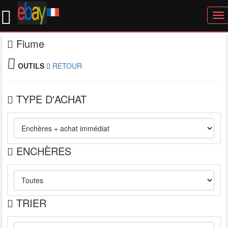
To
nav
Fiume
OUTILS
RETOUR
TYPE D'ACHAT
ENCHÈRES
TRIER