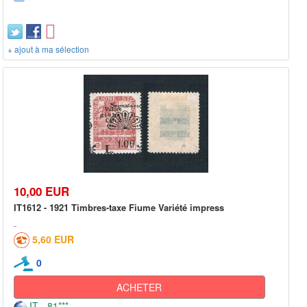
+ ajout à ma sélection
10,00 EUR
IT1612 - 1921 Timbres-taxe Fiume Variété impress
5,60 EUR
0
ACHETER
IT - 81***