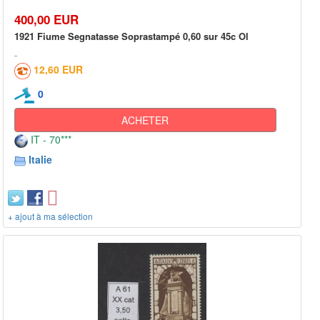
400,00 EUR
1921 Fiume Segnatasse Soprastampé 0,60 sur 45c Ol
12,60 EUR
0
ACHETER
IT - 70***
Italie
+ ajout à ma sélection