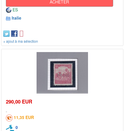
ACHETER
ES
Italie
+ ajout à ma sélection
290,00 EUR
11,35 EUR
0