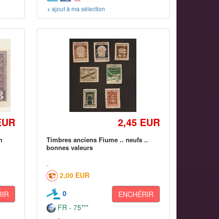
+ ajout à ma sélection
EUR
2,45 EUR
n
Timbres anciens Fiume .. neufs ..
bonnes valeurs
2,00 EUR
0
IR
ENCHÉRIR
FR - 75***