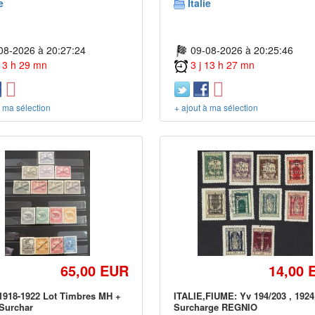
e
Italie
08-2026 à 20:27:24
09-08-2026 à 20:25:46
 13 h 29 mn
3 j 13 h 27 mn
à ma sélection
+ ajout à ma sélection
65,00 EUR
14,00 
918-1922 Lot Timbres MH +
ITALIE,FIUME: Yv 194/203 , 1924
 Surchar
Surcharge REGNIO