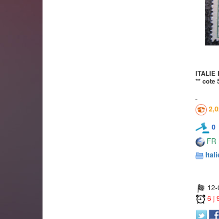
ITALIE 
** cote 
2,
0
FR -
Itali
12-
6 j