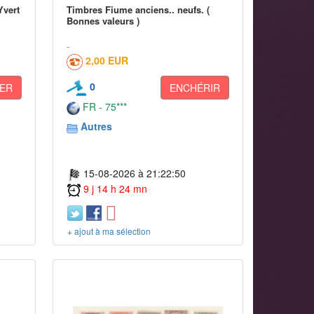
Yvert
Timbres Fiume anciens.. neufs. (
Bonnes valeurs )
2,00 EUR
0
ER
ENCHÉRIR
FR - 75***
Autres
15-08-2026 à 21:22:50
9 j 14 h 24 mn
+ ajout à ma sélection