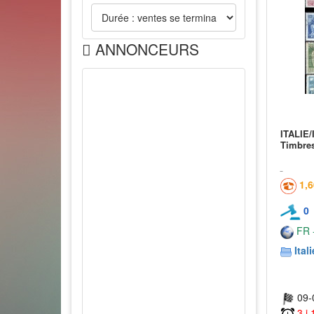
ANNONCEURS
ITALIE/
Timbre
1,
0
FR -
Itali
09-
3 j