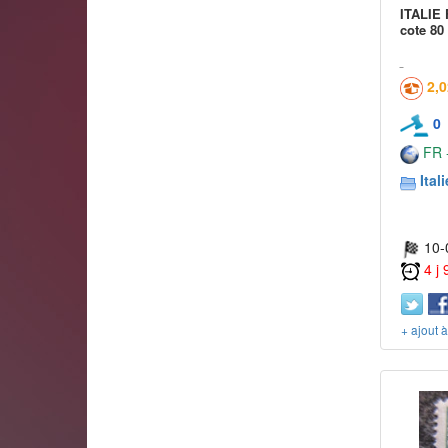
ITALIE 
cote 80
2,
0
FR -
Itali
10-
4 j
+ ajout 