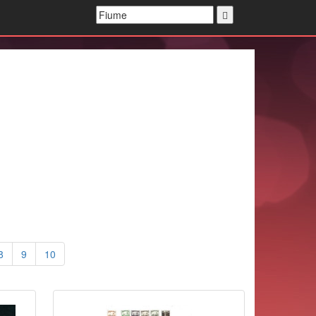
8
9
10