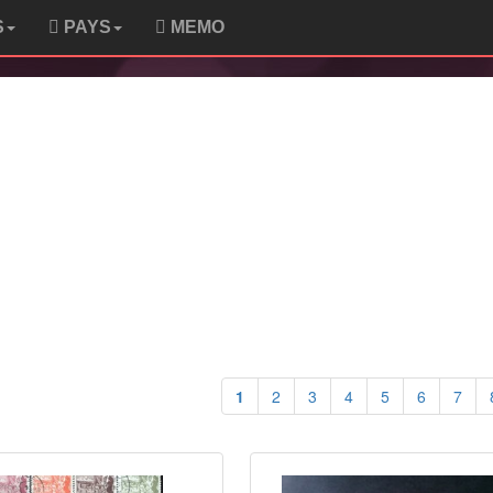
S
PAYS
MEMO
1
2
3
4
5
6
7