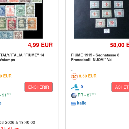
4,99 EUR
58,00 
ITALY/ITALIA "FIUME" 14
FIUME 1915 - Segnatasse 8
s/stamps
Francobolli NUOVI* Val
60 EUR
8,50 EUR
0
ENCHÉRIR
ACHET
 91***
FR - 87***
e
Italie
08-2026 à 19:40:00
 12 h 41 mn