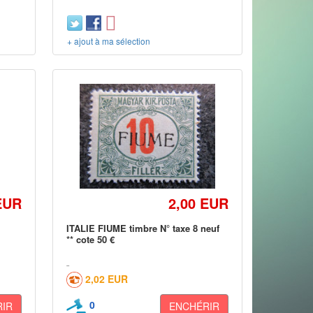
+ ajout à ma sélection
EUR
2,00 EUR
0
ITALIE FIUME timbre N° taxe 8 neuf
** cote 50 €
2,02 EUR
0
IR
ENCHÉRIR