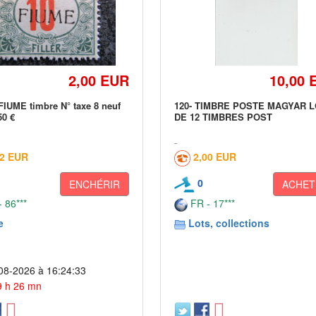
2,00 EUR
10,00 
FIUME timbre N° taxe 8 neuf
120- TIMBRE POSTE MAGYAR 
50 €
DE 12 TIMBRES POST
02 EUR
2,00 EUR
0
ENCHÉRIR
ACHET
 86***
FR - 17***
e
Lots, collections
08-2026 à 16:24:33
 9 h 26 mn