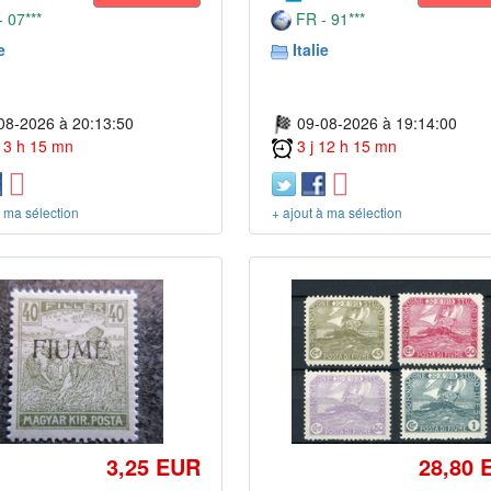
 07***
FR - 91***
e
Italie
08-2026 à 20:13:50
09-08-2026 à 19:14:00
 13 h 15 mn
3 j 12 h 15 mn
à ma sélection
+ ajout à ma sélection
3,25 EUR
28,80 