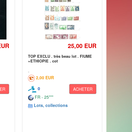
EUR
25,00 EUR
TOP EXCLU . très beau lot . FIUME
+ETHIOPIE . cot
2,00 EUR
0
ER
ACHETER
FR - 25***
Lots, collections