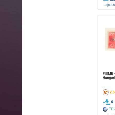
+ ajout 
FIUME -
Hungari
2,
0
FR -