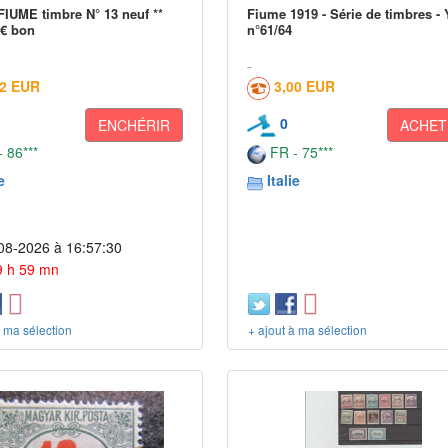
FIUME timbre N° 13 neuf **
Fiume 1919 - Série de timbres - 
 € bon
n°61/64
02 EUR
3,00 EUR
0
ENCHÉRIR
ACHET
 86***
FR - 75***
e
Italie
08-2026 à 16:57:30
 9 h 59 mn
à ma sélection
+ ajout à ma sélection