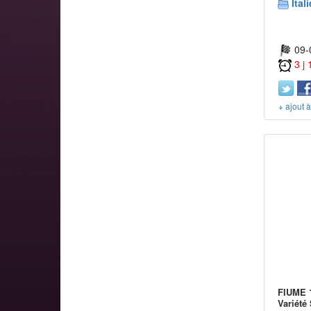
Itali
09-
3 j
+ ajout 
FIUME 1
Variété