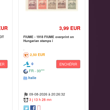
EUR
3,99 EUR
LOT
FIUME - 1918 FIUME overprint on
Hungarian stamps i
2,50 EUR
0
ER
ENCHÉRIR
FR - 33***
Italie
09-08-2026 à 20:26:32
3 j 13 h 28 mn