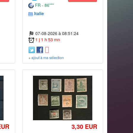
FR - 86***
Italie
07-08-2026 à 08:51:24
1 j 1 h 53 mn
+ ajout à ma sélection
EUR
3,30 EUR