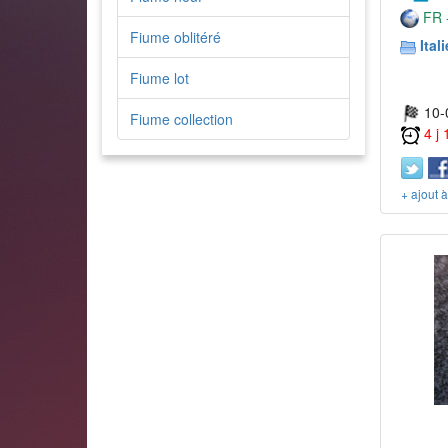
FR -
Fiume oblitéré
Itali
Fiume lot
10-
Fiume collection
4 j
+ ajout 