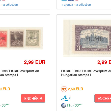
à ma sélection
+ ajout à ma sélection
2,99 EUR
2,99 
 1919 FIUME overprint on
FIUME - 1918 FIUME overprint o
an stamps i
Hungarian stamps i
50 EUR
2,50 EUR
0
ENCHÉRIR
ENCHÉR
 33***
FR - 33***