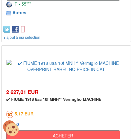
IT - 55***
Autres
+ ajout à ma sélection
2 627,01 EUR
✔️ FIUME 1918 8aa 10f MNH** Vermiglio MACHINE
5,17 EUR
0
ACHETER