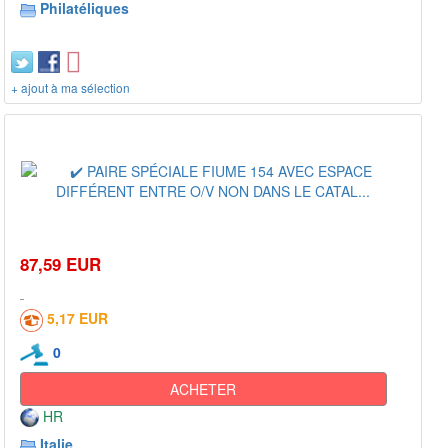
Philatéliques
+ ajout à ma sélection
87,59 EUR
5,17 EUR
0
ACHETER
HR
Italie