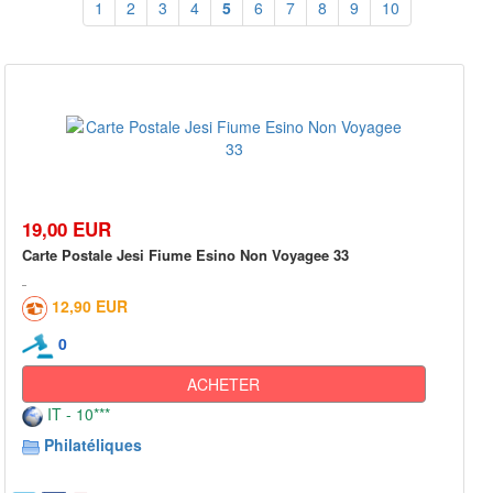
1
2
3
4
5
6
7
8
9
10
19,00 EUR
Carte Postale Jesi Fiume Esino Non Voyagee 33
12,90 EUR
0
ACHETER
IT - 10***
Philatéliques