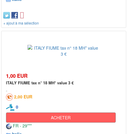
+ ajout à ma sélection
1,00 EUR
ITALY FIUME tax n° 18 MH* value 3 €
2,00 EUR
0
ACHETER
FR - 29***