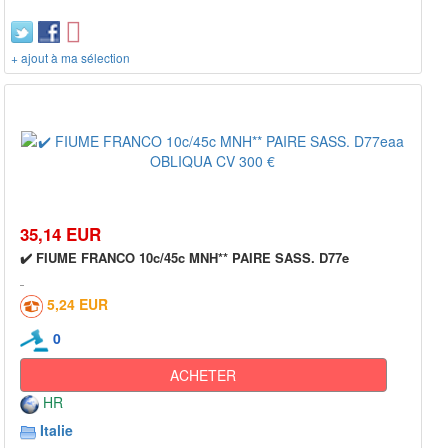
+ ajout à ma sélection
35,14 EUR
✔️ FIUME FRANCO 10c/45c MNH** PAIRE SASS. D77e
5,24 EUR
0
ACHETER
HR
Italie