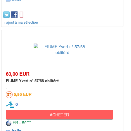
+ ajout à ma sélection
60,00 EUR
FIUME Yvert n° 57/68 oblitéré
5,95 EUR
0
ACHETER
FR - 59***
Italie