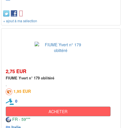
+ ajout à ma sélection
2,75 EUR
FIUME Yvert n° 179 oblitéré
1,95 EUR
0
ACHETER
FR - 59***
Italie