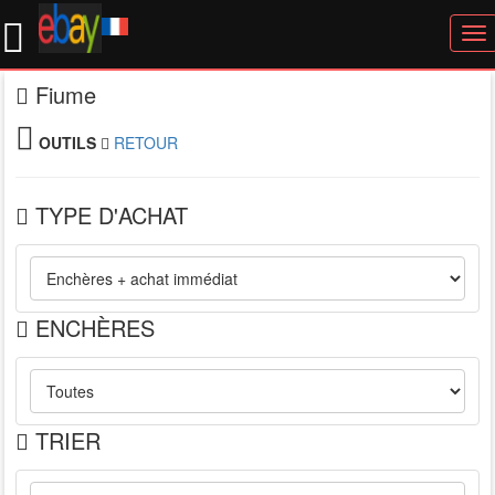
To
nav
Fiume
OUTILS
RETOUR
TYPE D'ACHAT
ENCHÈRES
TRIER