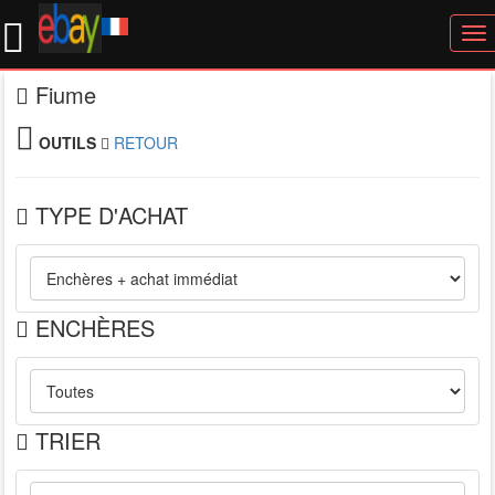
To
nav
Fiume
OUTILS
RETOUR
TYPE D'ACHAT
ENCHÈRES
TRIER