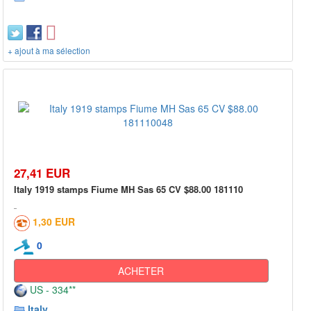
+ ajout à ma sélection
27,41 EUR
Italy 1919 stamps Fiume MH Sas 65 CV $88.00 181110
1,30 EUR
0
ACHETER
US - 334**
Italy