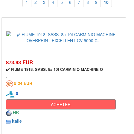
1
2
3
4
5
6
7
8
9
10
873,93 EUR
✔️ FIUME 1918. SASS. 8a 10f CARMINIO MACHINE O
5,24 EUR
0
ACHETER
HR
Italie