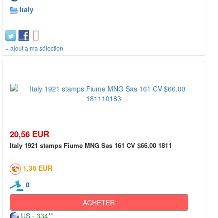
Italy
+ ajout à ma sélection
20,56 EUR
Italy 1921 stamps Fiume MNG Sas 161 CV $66.00 1811
1,30 EUR
0
ACHETER
US - 334**