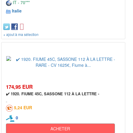
IT - 70***
Italie
+ ajout à ma sélection
174,95 EUR
✔️ 1920. FIUME 45C, SASSONE 112 À LA LETTRE -
5,24 EUR
0
ACHETER