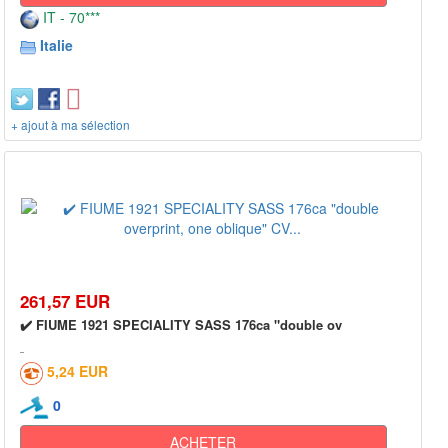
IT - 70***
Italie
+ ajout à ma sélection
261,57 EUR
✔️ FIUME 1921 SPECIALITY SASS 176ca "double ov
5,24 EUR
0
ACHETER