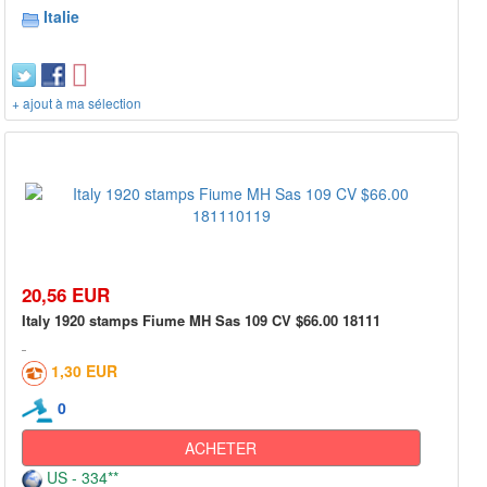
Italie
+ ajout à ma sélection
20,56 EUR
Italy 1920 stamps Fiume MH Sas 109 CV $66.00 18111
1,30 EUR
0
ACHETER
US - 334**