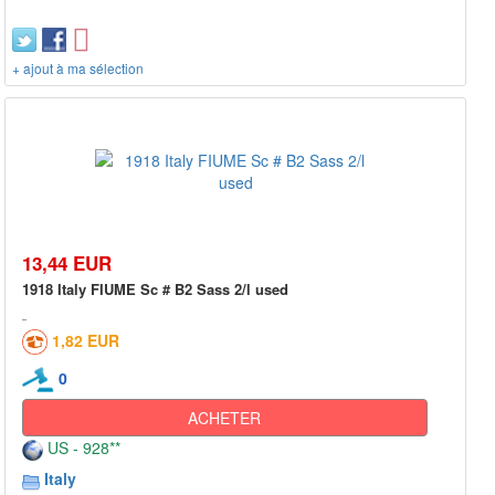
+ ajout à ma sélection
13,44 EUR
1918 Italy FIUME Sc # B2 Sass 2/l used
1,82 EUR
0
ACHETER
US - 928**
Italy