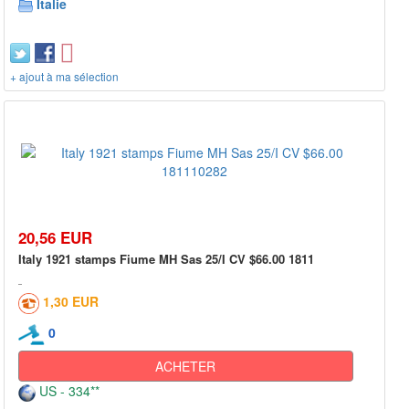
Italie
+ ajout à ma sélection
20,56 EUR
Italy 1921 stamps Fiume MH Sas 25/I CV $66.00 1811
1,30 EUR
0
ACHETER
US - 334**