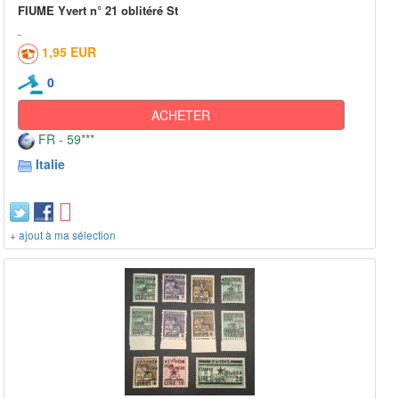
FIUME Yvert n° 21 oblitéré St
1,95 EUR
0
ACHETER
FR - 59***
Italie
+ ajout à ma sélection