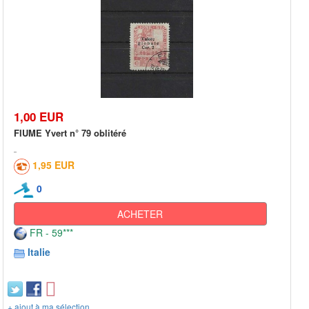
1,00 EUR
FIUME Yvert n° 79 oblitéré
1,95 EUR
0
ACHETER
FR - 59***
Italie
+ ajout à ma sélection