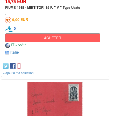
15,75 EUR
FIUME 1918 - MIETITORI 15 F. " V " Type Usato
9,00 EUR
0
ACHETER
IT - 55***
Italie
+ ajout à ma sélection