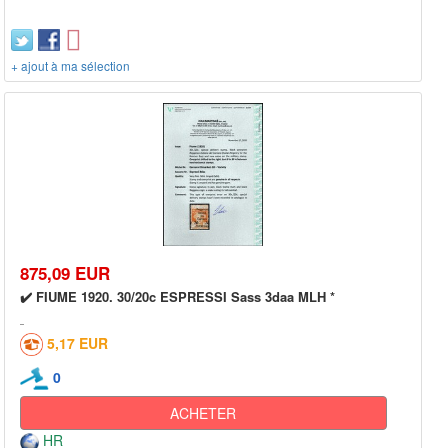
+ ajout à ma sélection
875,09 EUR
✔️ FIUME 1920. 30/20c ESPRESSI Sass 3daa MLH *
5,17 EUR
0
ACHETER
HR