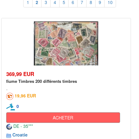
1
2
3
4
5
6
7
8
9
10
369,99 EUR
fiume Timbres 200 différents timbres
19,96 EUR
0
ACHETER
DE - 35***
Croatie