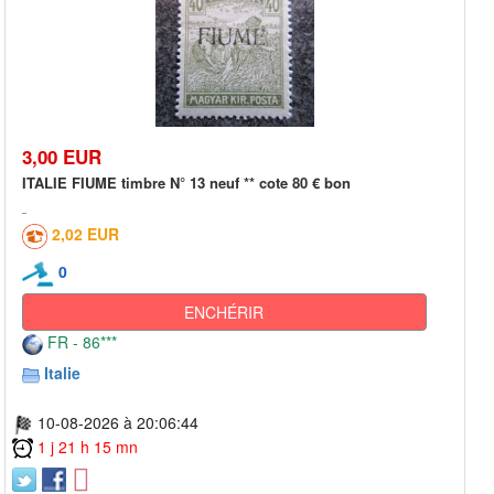
3,00 EUR
ITALIE FIUME timbre N° 13 neuf ** cote 80 € bon
2,02 EUR
0
ENCHÉRIR
FR - 86***
Italie
10-08-2026 à 20:06:44
1 j 21 h 15 mn