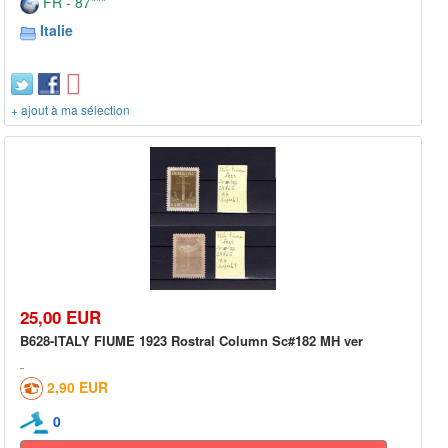
FR - 87***
Italie
+ ajout à ma sélection
25,00 EUR
B628-ITALY FIUME 1923 Rostral Column Sc#182 MH ver
2,90 EUR
0