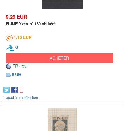
9,25 EUR
FIUME Yvert n° 180 oblitéré
1,95 EUR
0
ACHETER
FR - 59***
Italie
+ ajout à ma sélection