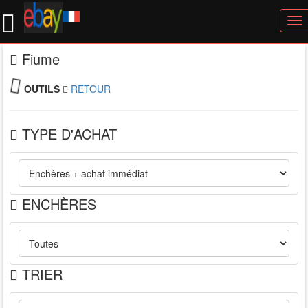
To
nav
Fiume
OUTILS
RETOUR
TYPE D'ACHAT
ENCHÈRES
TRIER