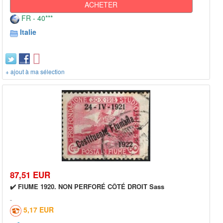
ACHETER
FR - 40***
Italie
+ ajout à ma sélection
87,51 EUR
✔️ FIUME 1920. NON PERFORÉ CÔTÉ DROIT Sass
5,17 EUR