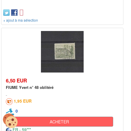
+ ajout à ma sélection
6,50 EUR
FIUME Yvert n° 48 oblitéré
1,95 EUR
0
ACHETER
FR - 59***