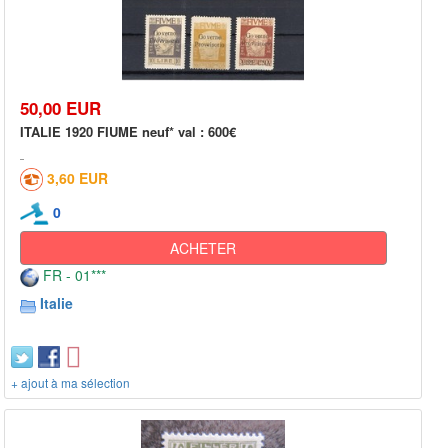
50,00 EUR
ITALIE 1920 FIUME neuf* val : 600€
3,60 EUR
0
ACHETER
FR - 01***
Italie
+ ajout à ma sélection