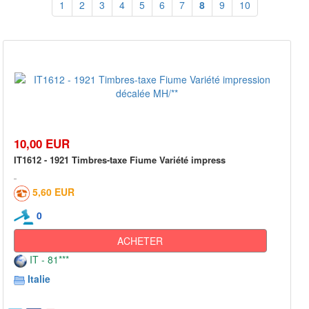
1
2
3
4
5
6
7
8
9
10
10,00 EUR
IT1612 - 1921 Timbres-taxe Fiume Variété impress
5,60 EUR
0
ACHETER
IT - 81***
Italie