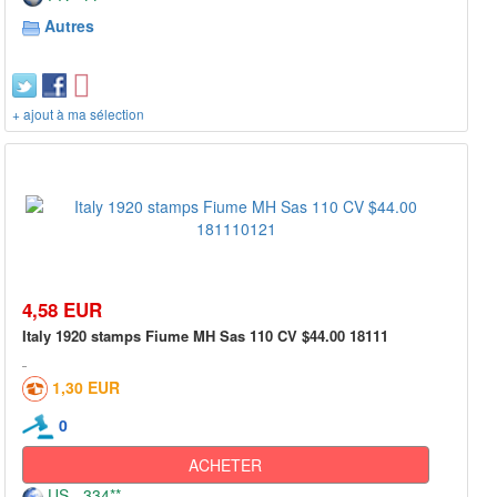
Autres
+ ajout à ma sélection
4,58 EUR
Italy 1920 stamps Fiume MH Sas 110 CV $44.00 18111
1,30 EUR
0
ACHETER
US - 334**