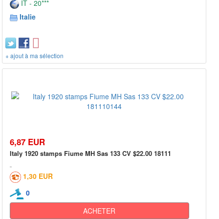
IT - 20***
Italie
+ ajout à ma sélection
6,87 EUR
Italy 1920 stamps Fiume MH Sas 133 CV $22.00 18111
1,30 EUR
0
ACHETER