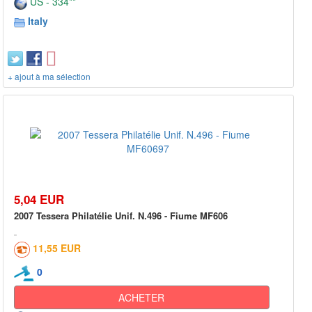
US - 334**
Italy
+ ajout à ma sélection
5,04 EUR
2007 Tessera Philatélie Unif. N.496 - Fiume MF606
11,55 EUR
0
ACHETER