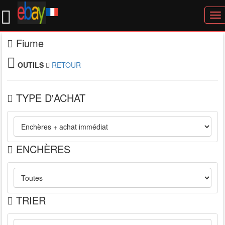
To
nav
Fiume
OUTILS
RETOUR
TYPE D'ACHAT
ENCHÈRES
TRIER