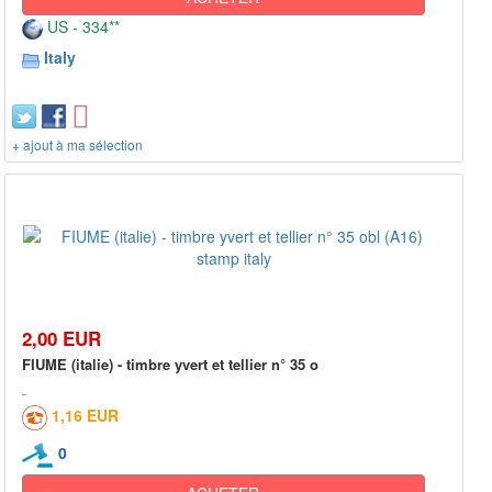
US - 334**
Italy
+ ajout à ma sélection
2,00 EUR
FIUME (italie) - timbre yvert et tellier n° 35 o
1,16 EUR
0