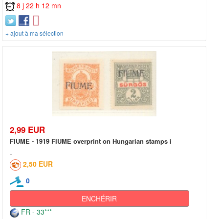
8 j 22 h 12 mn
+ ajout à ma sélection
2,99 EUR
FIUME - 1919 FIUME overprint on Hungarian stamps i
2,50 EUR
0
ENCHÉRIR
FR - 33***