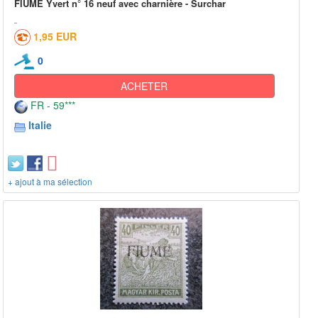
FIUME Yvert n° 16 neuf avec charnière - Surchar
1,95 EUR
0
ACHETER
FR - 59***
Italie
+ ajout à ma sélection