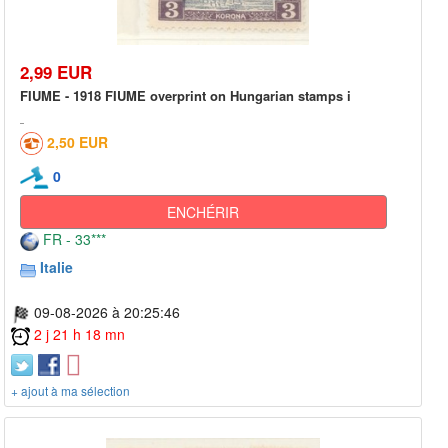
2,99 EUR
FIUME - 1918 FIUME overprint on Hungarian stamps i
2,50 EUR
0
ENCHÉRIR
FR - 33***
Italie
09-08-2026 à 20:25:46
2 j 21 h 18 mn
+ ajout à ma sélection