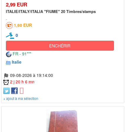
2,99 EUR
ITALIE/ITALY/ITALIA "FIUME" 20 Timbres/stamps
1,60 EUR
0
ENCHÉRIR
FR - 91***
Italie
09-08-2026 à 19:14:00
2 j 20 h 6 mn
+ ajout à ma sélection