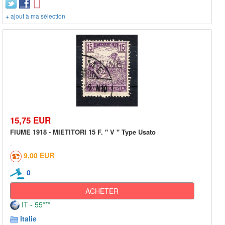
+ ajout à ma sélection
15,75 EUR
FIUME 1918 - MIETITORI 15 F. " V " Type Usato
9,00 EUR
0
ACHETER
IT - 55***
Italie