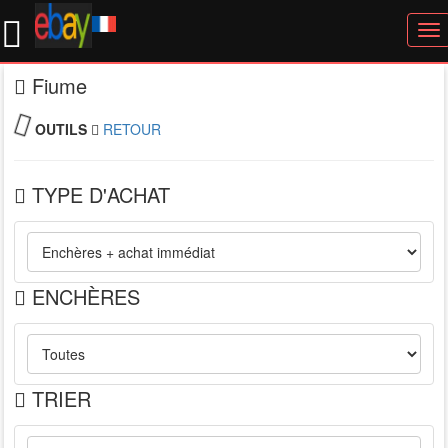
To
nav
Fiume
OUTILS
RETOUR
TYPE D'ACHAT
ENCHÈRES
TRIER