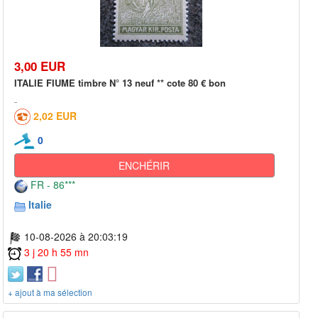
3,00 EUR
ITALIE FIUME timbre N° 13 neuf ** cote 80 € bon
2,02 EUR
0
ENCHÉRIR
FR - 86***
Italie
10-08-2026 à 20:03:19
3 j 20 h 55 mn
+ ajout à ma sélection