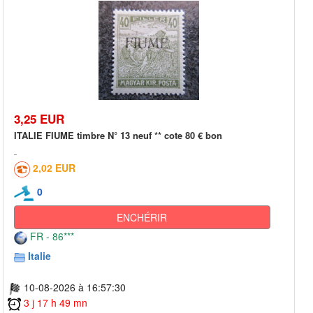
3,25 EUR
ITALIE FIUME timbre N° 13 neuf ** cote 80 € bon
2,02 EUR
0
ENCHÉRIR
FR - 86***
Italie
10-08-2026 à 16:57:30
3 j 17 h 49 mn