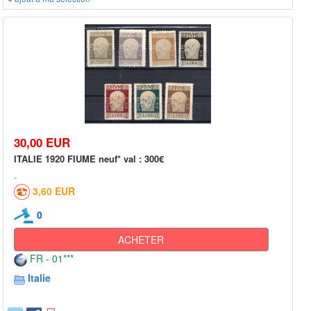
30,00 EUR
ITALIE 1920 FIUME neuf* val : 300€
3,60 EUR
0
ACHETER
FR - 01***
Italie