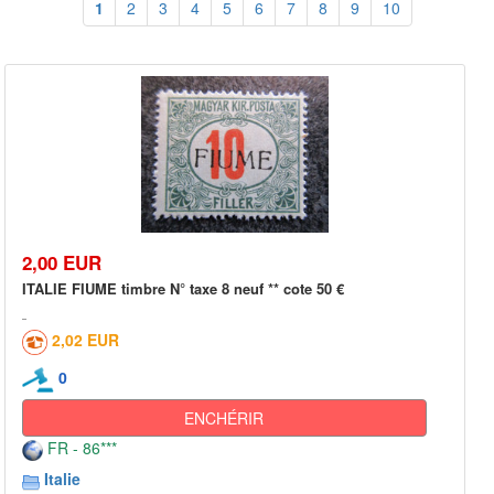
1
2
3
4
5
6
7
8
9
10
2,00 EUR
ITALIE FIUME timbre N° taxe 8 neuf ** cote 50 €
2,02 EUR
0
ENCHÉRIR
FR - 86***
Italie