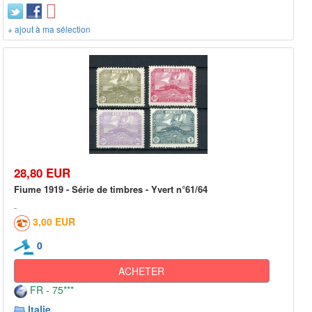
+ ajout à ma sélection
28,80 EUR
Fiume 1919 - Série de timbres - Yvert n°61/64
3,00 EUR
0
ACHETER
FR - 75***
Italie