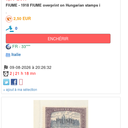
FIUME - 1918 FIUME overprint on Hungarian stamps i
2,50 EUR
0
ENCHÉRIR
FR - 33***
Italie
09-08-2026 à 20:26:32
2 j 21 h 18 mn
+ ajout à ma sélection