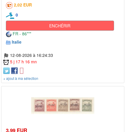
2,02 EUR
0
ENCHÉRIR
FR - 86***
Italie
12-08-2026 à 16:24:33
5 j 17 h 16 mn
+ ajout à ma sélection
3,99 EUR