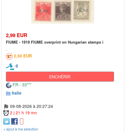
2,99 EUR
FIUME - 1919 FIUME overprint on Hungarian stamps i
2,50 EUR
0
ENCHÉRIR
FR - 33***
Italie
09-08-2026 à 20:27:24
2 j 21 h 19 mn
+ ajout à ma sélection