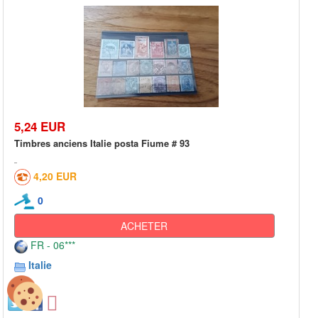
5,24 EUR
Timbres anciens Italie posta Fiume # 93
4,20 EUR
0
ACHETER
FR - 06***
Italie