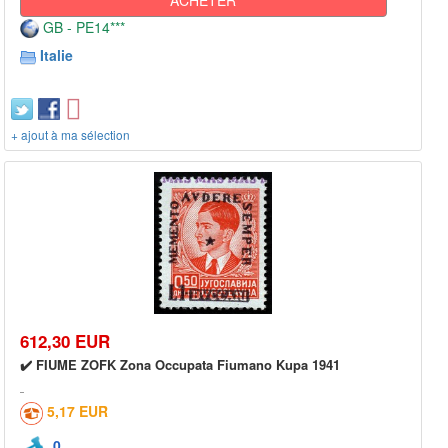
GB - PE14***
Italie
+ ajout à ma sélection
612,30 EUR
✔️ FIUME ZOFK Zona Occupata Fiumano Kupa 1941
5,17 EUR
0