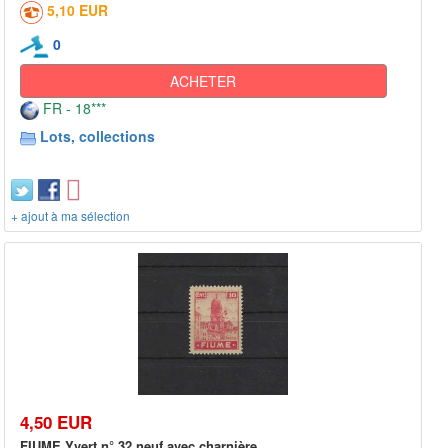
5,10 EUR
0
ACHETER
FR - 18***
Lots, collections
+ ajout à ma sélection
4,50 EUR
FIUME Yvert n° 32 neuf avec charnière