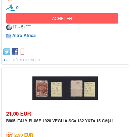
0
ACHETER
IT - 51***
Altro Africa
+ ajout à ma sélection
21,00 EUR
B805-ITALY FIUME 1920 VEGLIA SC# 132 Y&T# 15 CV$11
2,90 EUR