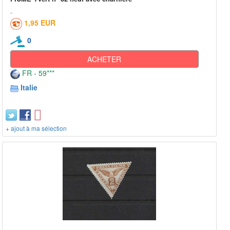
1,95 EUR
0
ACHETER
FR - 59***
Italie
+ ajout à ma sélection