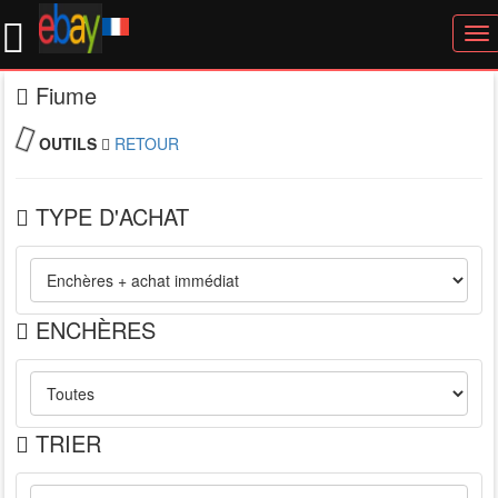
To
nav
Fiume
OUTILS
RETOUR
TYPE D'ACHAT
ENCHÈRES
TRIER