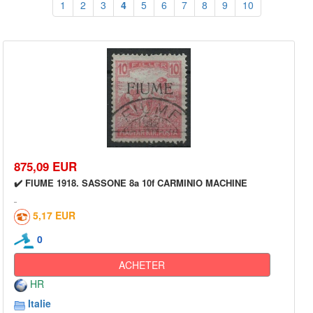
1
2
3
4
5
6
7
8
9
10
875,09 EUR
✔️ FIUME 1918. SASSONE 8a 10f CARMINIO MACHINE
5,17 EUR
0
ACHETER
HR
Italie