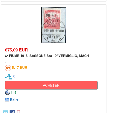
875,09 EUR
✔️ FIUME 1918. SASSONE 8aa 10f VERMIGLIO, MACH
5,17 EUR
0
ACHETER
HR
Italie