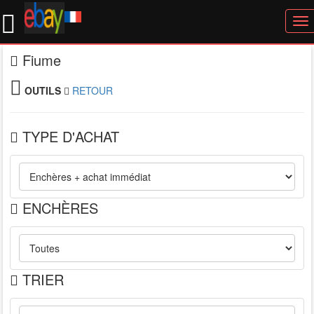
To
nav
Fiume
OUTILS
RETOUR
TYPE D'ACHAT
ENCHÈRES
TRIER