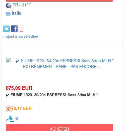
FR - 31***
Italie
+ ajout à ma sélection
875,09 EUR
✔️ FIUME 1920. 30/20c ESPRESSI Sass 3daa MLH *
5,17 EUR
0
ACHETER