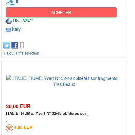
0
ACHETER
US - 334**
Italy
+ ajout à ma sélection
30,00 EUR
ITALIE, FIUME: Yvert N° 32/48 oblitérés sur f
4,60 EUR