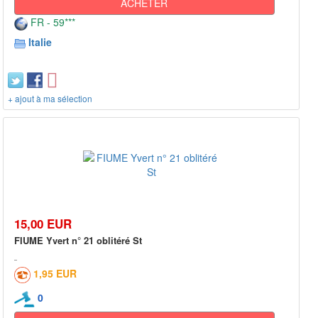
ACHETER
FR - 59***
Italie
+ ajout à ma sélection
15,00 EUR
FIUME Yvert n° 21 oblitéré St
1,95 EUR
0