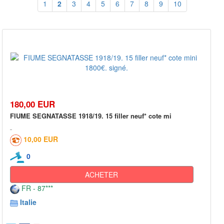
1
2
3
4
5
6
7
8
9
10
180,00 EUR
FIUME SEGNATASSE 1918/19. 15 filler neuf* cote mi
10,00 EUR
0
ACHETER
FR - 87***
Italie