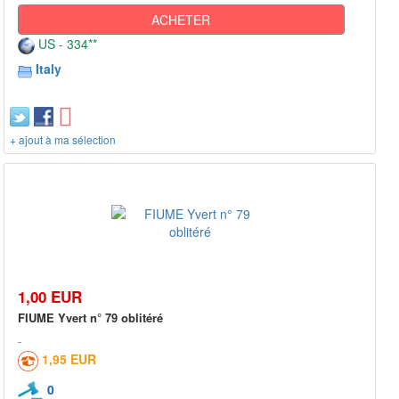
ACHETER
US - 334**
Italy
+ ajout à ma sélection
1,00 EUR
FIUME Yvert n° 79 oblitéré
1,95 EUR
0