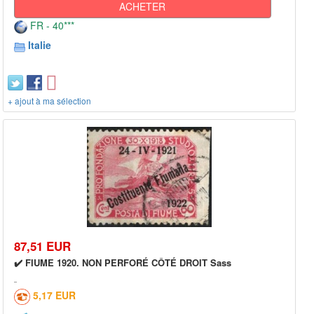
ACHETER
FR - 40***
Italie
+ ajout à ma sélection
87,51 EUR
✔️ FIUME 1920. NON PERFORÉ CÔTÉ DROIT Sass
5,17 EUR