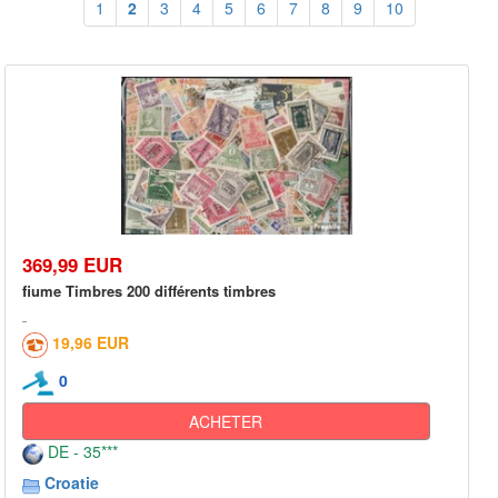
1
2
3
4
5
6
7
8
9
10
369,99 EUR
fiume Timbres 200 différents timbres
19,96 EUR
0
ACHETER
DE - 35***
Croatie