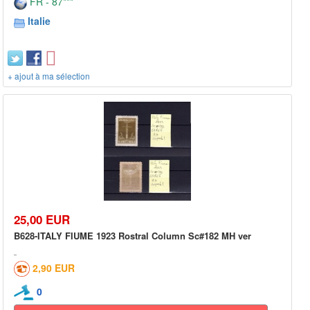
FR - 87***
Italie
+ ajout à ma sélection
25,00 EUR
B628-ITALY FIUME 1923 Rostral Column Sc#182 MH ver
2,90 EUR
0