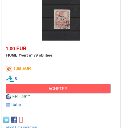
1,00 EUR
FIUME Yvert n° 79 oblitéré
1,95 EUR
0
ACHETER
FR - 59***
Italie
+ ajout à ma sélection