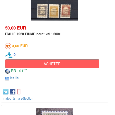
50,00 EUR
ITALIE 1920 FIUME neuf* val : 600€
3,60 EUR
0
ACHETER
FR - 01***
Italie
+ ajout à ma sélection