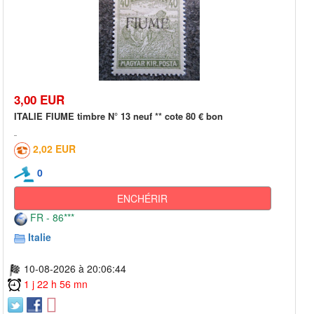
3,00 EUR
ITALIE FIUME timbre N° 13 neuf ** cote 80 € bon
2,02 EUR
0
ENCHÉRIR
FR - 86***
Italie
10-08-2026 à 20:06:44
1 j 22 h 56 mn