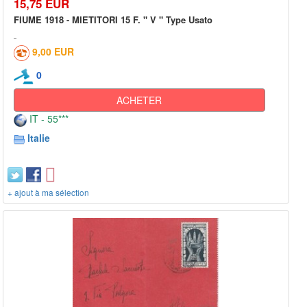
15,75 EUR
FIUME 1918 - MIETITORI 15 F. " V " Type Usato
9,00 EUR
0
ACHETER
IT - 55***
Italie
+ ajout à ma sélection