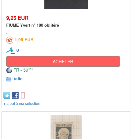
9,25 EUR
FIUME Yvert n° 180 oblitéré
1,95 EUR
0
ACHETER
FR - 59***
Italie
+ ajout à ma sélection