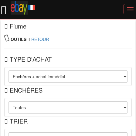
To
nav
Fiume
OUTILS
RETOUR
TYPE D'ACHAT
ENCHÈRES
TRIER