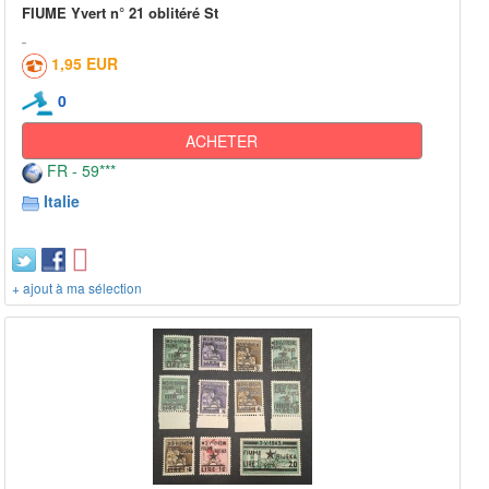
FIUME Yvert n° 21 oblitéré St
1,95 EUR
0
ACHETER
FR - 59***
Italie
+ ajout à ma sélection