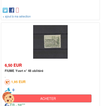
+ ajout à ma sélection
6,50 EUR
FIUME Yvert n° 48 oblitéré
1,95 EUR
0
ACHETER
FR - 59***