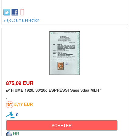
+ ajout à ma sélection
875,09 EUR
✔️ FIUME 1920. 30/20c ESPRESSI Sass 3daa MLH *
5,17 EUR
0
ACHETER
HR