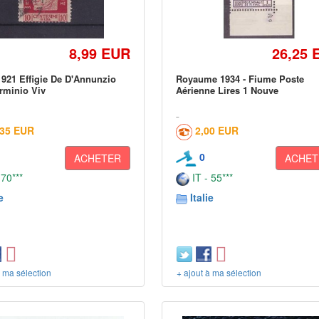
8,99 EUR
26,25 
921 Effigie De D'Annunzio
Royaume 1934 - Fiume Poste
rminio Viv
Aérienne Lires 1 Nouve
,35 EUR
2,00 EUR
0
ACHETER
ACHET
 70***
IT - 55***
e
Italie
à ma sélection
+ ajout à ma sélection