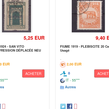
5,25 EUR
9,40 
1924 - SAN VITO
FIUME 1919 - PLEBISCITE 20 Ce
PRESSION DÉPLACÉE NEU
Usagé
00 EUR
2,00 EUR
0
ACHETER
ACHET
 55***
IT - 55***
res
Autres