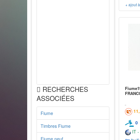
+ ajout 
RECHERCHES
Fiume19
FRANCO
ASSOCIÉES
11
Fiume
0
Timbres Fiume
IT -
Fiume neuf