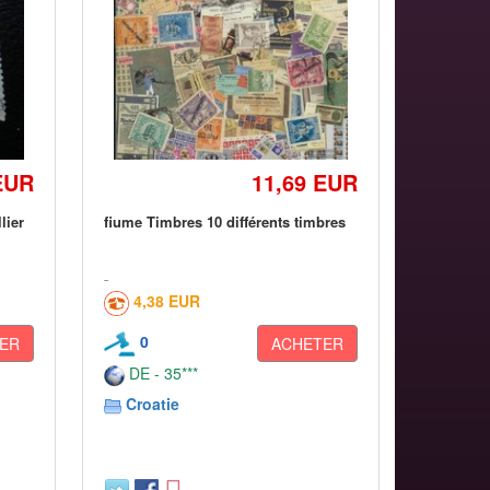
EUR
11,69 EUR
llier
fiume Timbres 10 différents timbres
4,38 EUR
0
ER
ACHETER
DE - 35***
Croatie