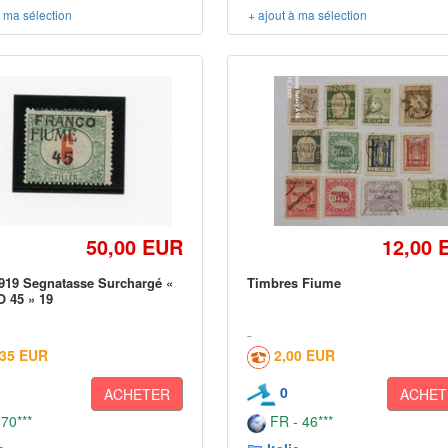
à ma sélection
+ ajout à ma sélection
50,00 EUR
12,00 
19 Segnatasse Surchargé «
Timbres Fiume
 45 » 19
,35 EUR
2,00 EUR
0
ACHETER
ACHET
 70***
FR - 46***