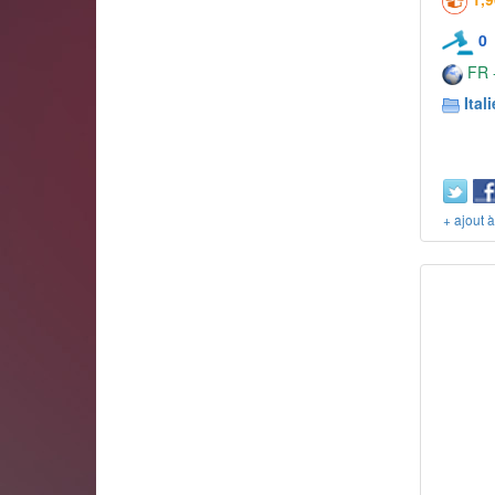
0
FR -
Itali
+ ajout 