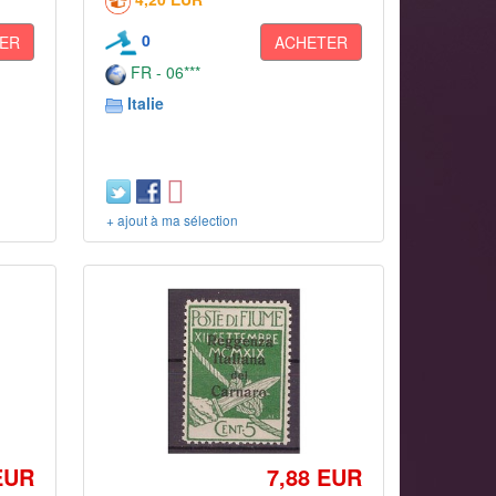
0
ER
ACHETER
FR - 06***
Italie
+ ajout à ma sélection
EUR
7,88 EUR