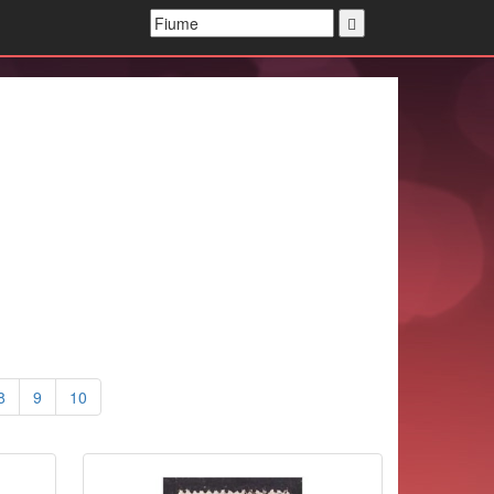
8
9
10