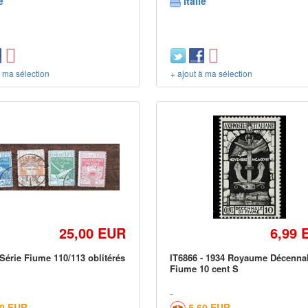
e
Italie
à ma sélection
+ ajout à ma sélection
25,00 EUR
6,99 
 Série Fiume 110/113 oblitérés
IT6866 - 1934 Royaume Décenna
Fiume 10 cent S
90 EUR
5,60 EUR