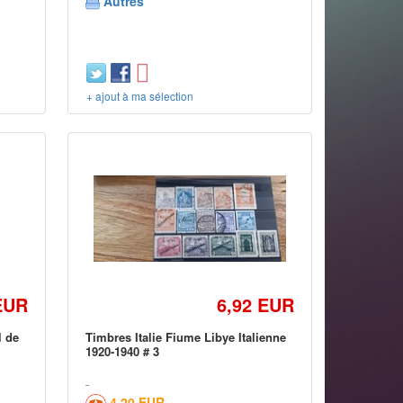
Autres
+ ajout à ma sélection
EUR
6,92 EUR
l de
Timbres Italie Fiume Libye Italienne
1920-1940 # 3
4,20 EUR