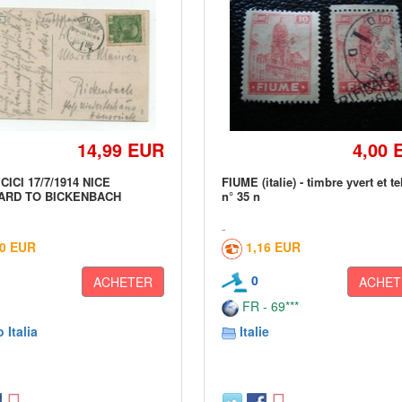
14,99 EUR
4,00 
CICI 17/7/1914 NICE
FIUME (italie) - timbre yvert et te
ARD TO BICKENBACH
n° 35 n
00 EUR
1,16 EUR
0
ACHETER
ACHET
FR - 69***
o Italia
Italie