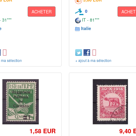
0
ACHETER
ACHET
 31***
IT - 81***
e
Italie
à ma sélection
+ ajout à ma sélection
1,58 EUR
9,40 