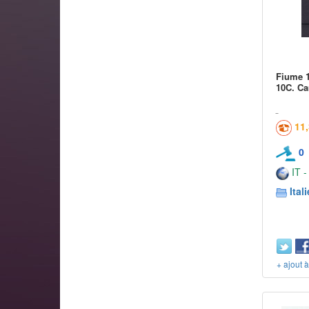
Fiume 1
10C. Ca
11
0
IT -
Itali
+ ajout 