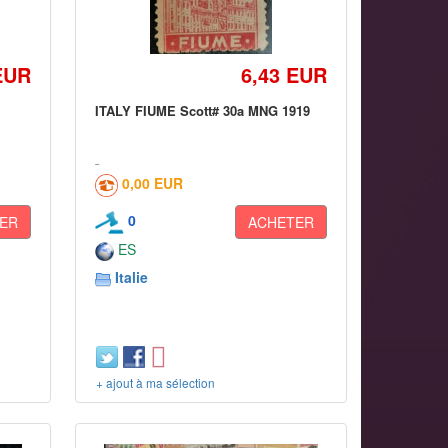
EUR
6,43 EUR
ITALY FIUME Scott# 30a MNG 1919
0,00 EUR
0
ER
ACHETER
ES
Italie
+ ajout à ma sélection