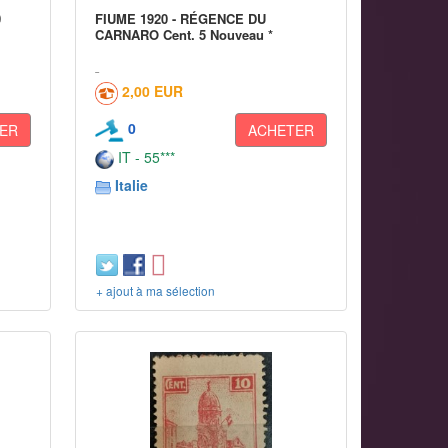
0
FIUME 1920 - RÉGENCE DU
CARNARO Cent. 5 Nouveau *
2,00 EUR
0
ER
ACHETER
IT - 55***
Italie
+ ajout à ma sélection