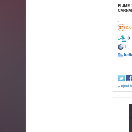
FIUME 
CARNAR
2,
0
IT -
Itali
+ ajout 