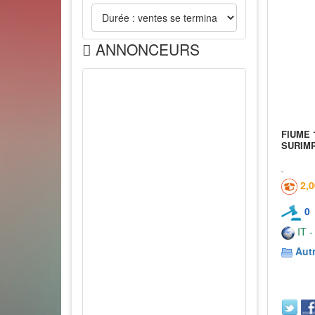
ANNONCEURS
FIUME 
SURIM
2,
0
IT -
Aut