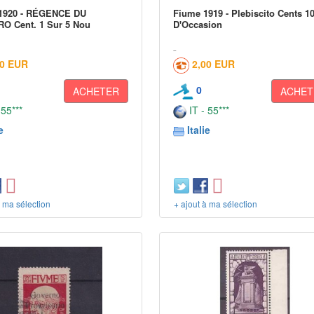
1920 - RÉGENCE DU
Fiume 1919 - Plebiscito Cents 1
O Cent. 1 Sur 5 Nou
D'Occasion
00 EUR
2,00 EUR
0
ACHETER
ACHET
 55***
IT - 55***
e
Italie
à ma sélection
+ ajout à ma sélection