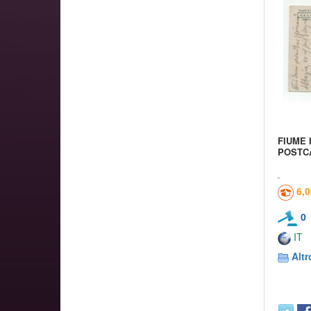
FIUME I
POSTC
6,
0
IT
Altr