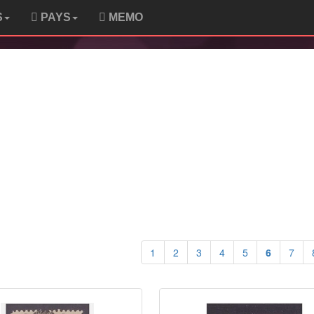
S
PAYS
MEMO
1
2
3
4
5
6
7