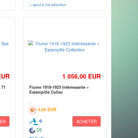
+ ajout à ma sélection
EUR
1 056,00 EUR
 71
Fiume 1918-1923 Intéressante +
Estampillé Collec
4,60 EUR
0
ER
ACHETER
DE