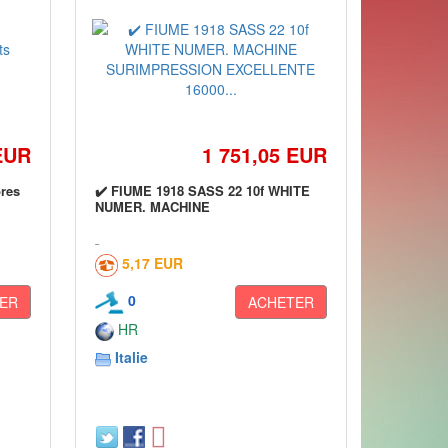
EUR
1 751,05 EUR
bres
✔️ FIUME 1918 SASS 22 10f WHITE
NUMER. MACHINE
5,17 EUR
0
ER
ACHETER
HR
Italie