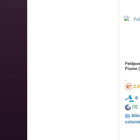
Feldpos
Fiume (
2,
0
DE -
All
coloni