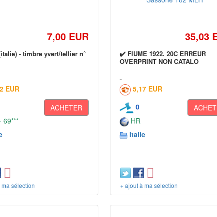
7,00 EUR
35,03 
talie) - timbre yvert/tellier n°
✔️ FIUME 1922. 20C ERREUR
OVERPRINT NON CATALO
52 EUR
5,17 EUR
0
ACHETER
ACHET
 69***
HR
e
Italie
à ma sélection
+ ajout à ma sélection