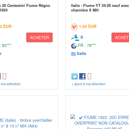
s 20 Centesimi Fiume Régno
Italie - Fiume YT 24-26 neuf ave
 1924
charnière X MH
02 EUR
1,65 EUR
0
ACHETER
ACHET
 83***
FR - 78***
e
Italie
à ma sélection
+ ajout à ma sélection