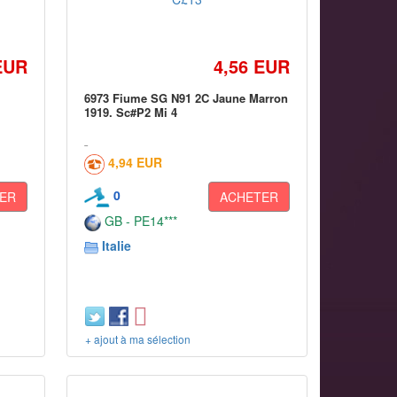
EUR
4,56 EUR
6973 Fiume SG N91 2C Jaune Marron
1919. Sc#P2 Mi 4
4,94 EUR
0
ER
ACHETER
GB - PE14***
Italie
+ ajout à ma sélection