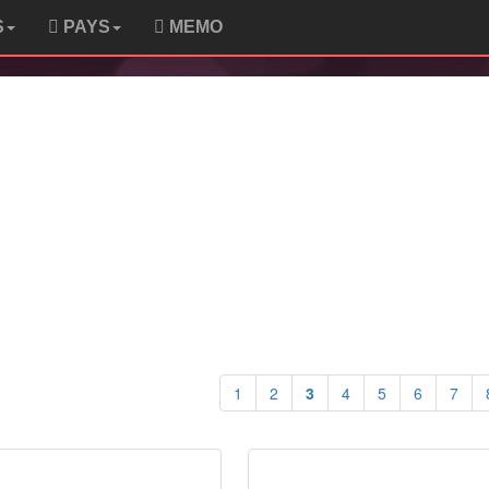
S
PAYS
MEMO
1
2
3
4
5
6
7