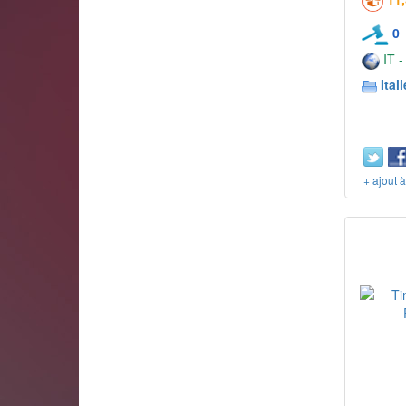
0
IT -
Itali
+ ajout 