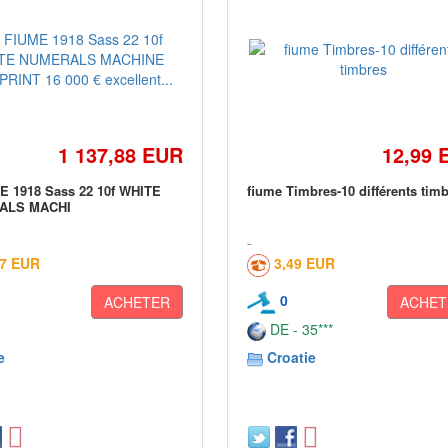
1 137,88 EUR
12,99 
E 1918 Sass 22 10f WHITE
fiume Timbres-10 différents tim
ALS MACHI
17 EUR
3,49 EUR
0
ACHETER
ACHET
DE - 35***
e
Croatie