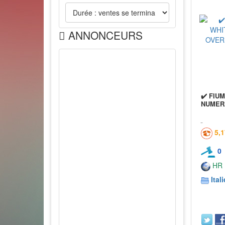
ANNONCEURS
✔️ FIUM
NUMER
5,
0
HR
Itali