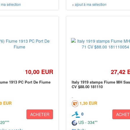
à ma sélection
+ ajout à ma sélection
10,00 EUR
27,42 
iume 1913 PC Port De Fiume
Italy 1919 stamps Fiume MH Sas
CV $88.00 181110
00 EUR
1,30 EUR
0
ACHETER
ACHET
 20***
US - 334**