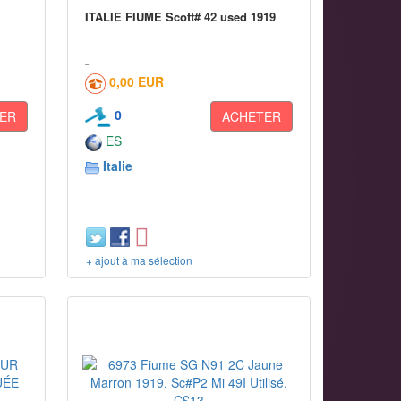
c
ITALIE FIUME Scott# 42 used 1919
0,00 EUR
0
ER
ACHETER
ES
Italie
+ ajout à ma sélection