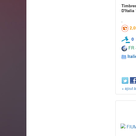
Timbre
D'Italia
2,
0
FR -
Itali
+ ajout 