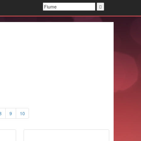
8
9
10