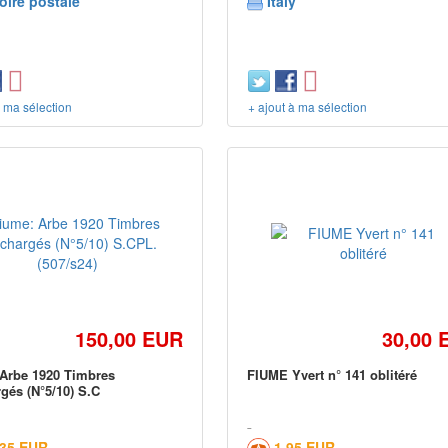
oire postale
Italy
à ma sélection
+ ajout à ma sélection
150,00 EUR
30,00 
Arbe 1920 Timbres
FIUME Yvert n° 141 oblitéré
gés (N°5/10) S.C
,35 EUR
1,95 EUR