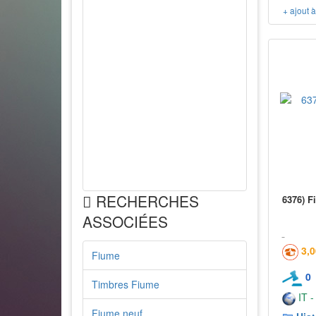
+ ajout 
RECHERCHES
6376) F
ASSOCIÉES
3,
Fiume
0
Timbres Fiume
IT -
Fiume neuf