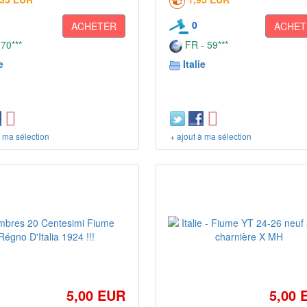
0
ACHETER
ACHET
 70***
FR - 59***
e
Italie
à ma sélection
+ ajout à ma sélection
5,00 EUR
5,00 