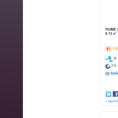
FIUME (i
8 13 n*
1,
0
FR -
Itali
+ ajout 