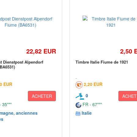
22,82 EUR
2,50 
t Dienstpost Alpendorf
Timbre Italie Fiume de 1921
BA6531)
00 EUR
2,20 EUR
0
ACHETER
ACHET
 35***
FR - 67***
emagne, anciennes
Italie
es