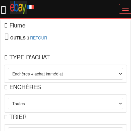
To
nav
Fiume
OUTILS
RETOUR
TYPE D'ACHAT
ENCHÈRES
TRIER