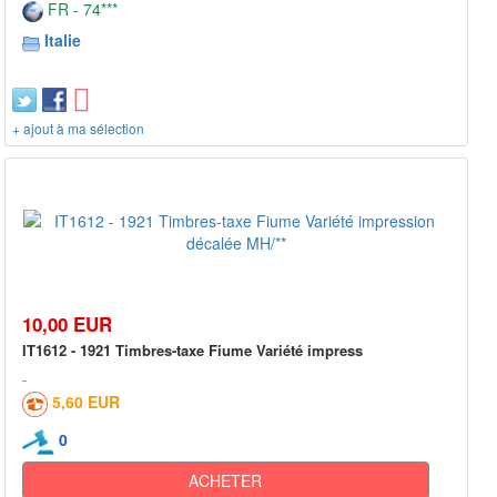
FR - 74***
Italie
+ ajout à ma sélection
10,00 EUR
IT1612 - 1921 Timbres-taxe Fiume Variété impress
5,60 EUR
0
ACHETER