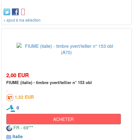
+ ajout à ma sélection
2,00 EUR
FIUME (italie) - timbre yvert/tellier n° 153 obl
1,52 EUR
0
ACHETER
FR - 69***
Italie