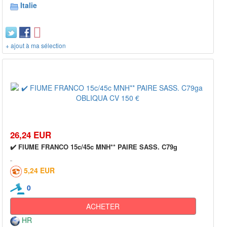
Italie
+ ajout à ma sélection
26,24 EUR
✔️ FIUME FRANCO 15c/45c MNH** PAIRE SASS. C79g
5,24 EUR
0
ACHETER
HR