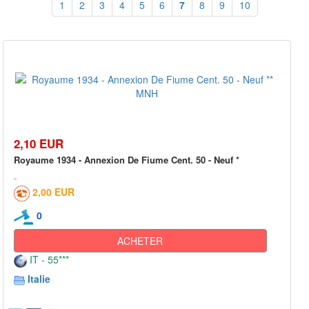
1
2
3
4
5
6
7
8
9
10
2,10 EUR
Royaume 1934 - Annexion De Fiume Cent. 50 - Neuf *
2,00 EUR
0
ACHETER
IT - 55***
Italie