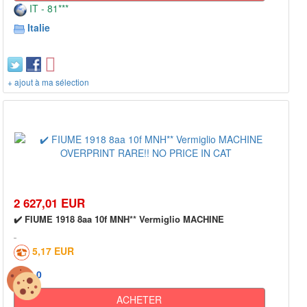
IT - 81***
Italie
+ ajout à ma sélection
2 627,01 EUR
✔️ FIUME 1918 8aa 10f MNH** Vermiglio MACHINE
5,17 EUR
0
ACHETER