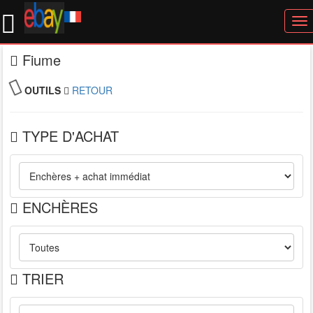
To
nav
Fiume
OUTILS
RETOUR
TYPE D'ACHAT
ENCHÈRES
TRIER