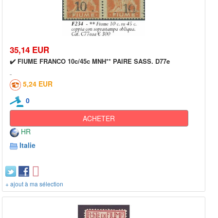
35,14 EUR
✔️ FIUME FRANCO 10c/45c MNH** PAIRE SASS. D77e
5,24 EUR
0
ACHETER
HR
Italie
+ ajout à ma sélection