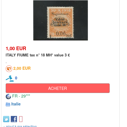
1,00 EUR
ITALY FIUME tax n° 18 MH* value 3 €
2,00 EUR
0
ACHETER
FR - 29***
Italie
+ ajout à ma sélection