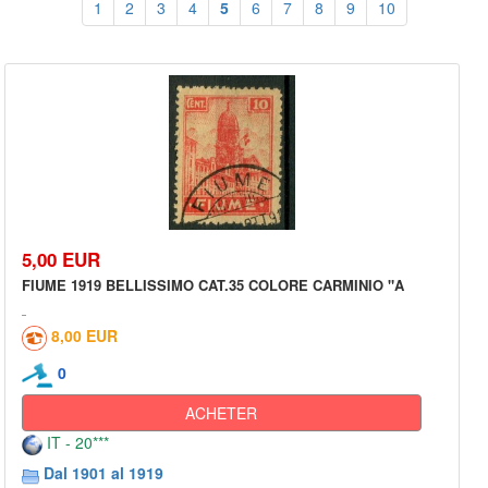
1
2
3
4
5
6
7
8
9
10
5,00 EUR
FIUME 1919 BELLISSIMO CAT.35 COLORE CARMINIO "A
8,00 EUR
0
ACHETER
IT - 20***
Dal 1901 al 1919