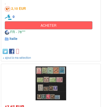
2,10 EUR
0
ACHETER
FR - 78***
Italie
+ ajout à ma sélection
17,87 EUR