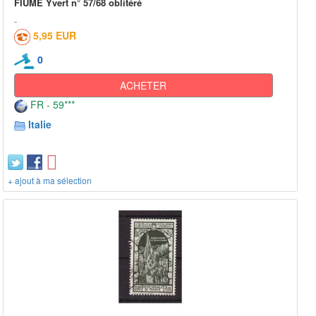
FIUME Yvert n° 57/68 oblitéré
5,95 EUR
0
ACHETER
FR - 59***
Italie
+ ajout à ma sélection