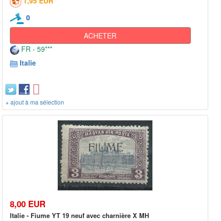
1,95 EUR
0
ACHETER
FR - 59***
Italie
+ ajout à ma sélection
8,00 EUR
Italie - Fiume YT 19 neuf avec charnière X MH