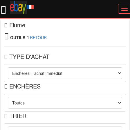
To
nav
Fiume
OUTILS
RETOUR
TYPE D'ACHAT
ENCHÈRES
TRIER