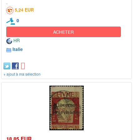
5,24 EUR
0
ACHETER
HR
Italie
+ ajout à ma sélection
18,85 EUR