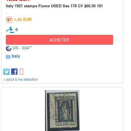
Italy 1921 stamps Fiume USED Sas 178 CV $60.50 181
1,30 EUR
0
ACHETER
US - 334**
Italy
+ ajout à ma sélection