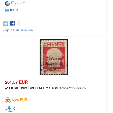
IT - 37***
Italie
+ ajout à ma sélection
261,57 EUR
✔️ FIUME 1921 SPECIALITY SASS 176ca "double ov
5,24 EUR
0