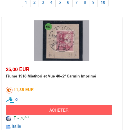
1
2
3
4
5
6
7
8
9
10
25,00 EUR
Fiume 1918 Mietitori et Vue 40+2f Carmin Imprimé
11,35 EUR
0
ACHETER
IT - 70***
Italie