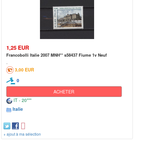
1,25 EUR
Francobolli Italie 2007 MNH** s58437 Fiume 1v Neuf
3,00 EUR
0
ACHETER
IT - 20***
Italie
+ ajout à ma sélection