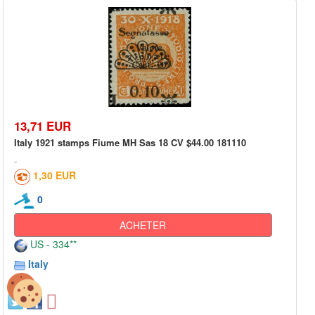
13,71 EUR
Italy 1921 stamps Fiume MH Sas 18 CV $44.00 181110
1,30 EUR
0
ACHETER
US - 334**
Italy