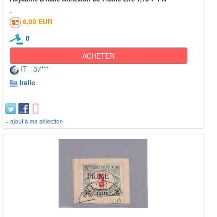
6,00 EUR
0
ACHETER
IT - 37***
Italie
+ ajout à ma sélection