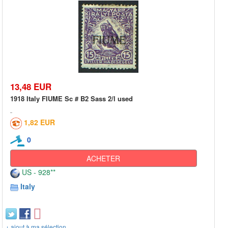
13,48 EUR
1918 Italy FIUME Sc # B2 Sass 2/l used
1,82 EUR
0
ACHETER
US - 928**
Italy
+ ajout à ma sélection