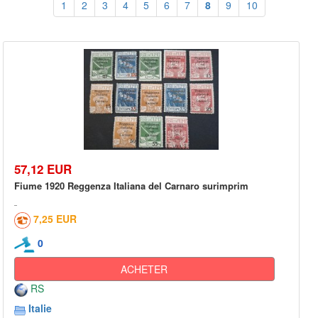
1
2
3
4
5
6
7
8
9
10
57,12 EUR
Fiume 1920 Reggenza Italiana del Carnaro surimprim
7,25 EUR
0
ACHETER
RS
Italie