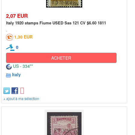
2,07 EUR
Italy 1920 stamps Fiume USED Sas 121 CV $6.60 1811
1,30 EUR
0
ACHETER
US - 334**
Italy
+ ajout à ma sélection