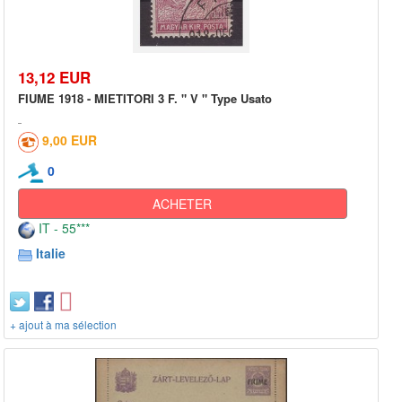
13,12 EUR
FIUME 1918 - MIETITORI 3 F. " V " Type Usato
9,00 EUR
0
ACHETER
IT - 55***
Italie
+ ajout à ma sélection