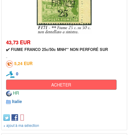
43,73 EUR
✔️ FIUME FRANCO 25c/50c MNH** NON PERFORÉ SUR
5,24 EUR
0
ACHETER
HR
Italie
+ ajout à ma sélection