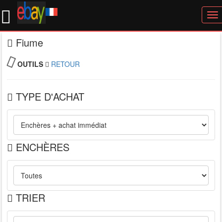
To
nav
Fiume
OUTILS
RETOUR
TYPE D'ACHAT
ENCHÈRES
TRIER