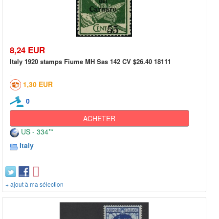
8,24 EUR
Italy 1920 stamps Fiume MH Sas 142 CV $26.40 18111
1,30 EUR
0
ACHETER
US - 334**
Italy
+ ajout à ma sélection