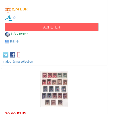
2,74 EUR
0
ACHETER
US - 020**
Italie
+ ajout à ma sélection
70,00 EUR