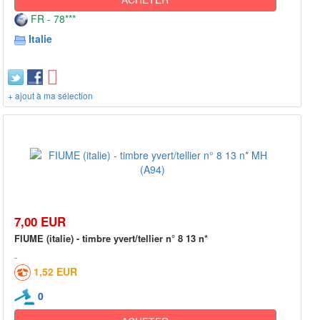
FR - 78***
Italie
+ ajout à ma sélection
7,00 EUR
FIUME (italie) - timbre yvert/tellier n° 8 13 n*
1,52 EUR
0