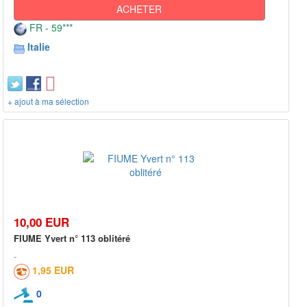
ACHETER
FR - 59***
Italie
+ ajout à ma sélection
10,00 EUR
FIUME Yvert n° 113 oblitéré
1,95 EUR
0