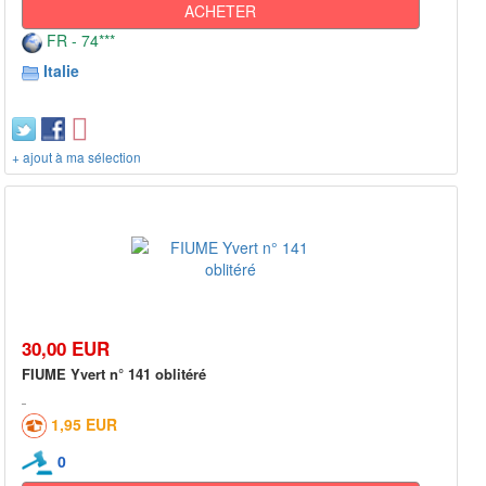
ACHETER
FR - 74***
Italie
+ ajout à ma sélection
30,00 EUR
FIUME Yvert n° 141 oblitéré
1,95 EUR
0