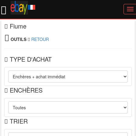
To
nav
Fiume
OUTILS
RETOUR
TYPE D'ACHAT
ENCHÈRES
TRIER