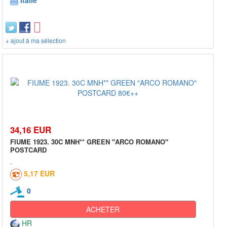
Italie
+ ajout à ma sélection
34,16 EUR
FIUME 1923. 30C MNH** GREEN "ARCO ROMANO"
POSTCARD
5,17 EUR
0
ACHETER
HR