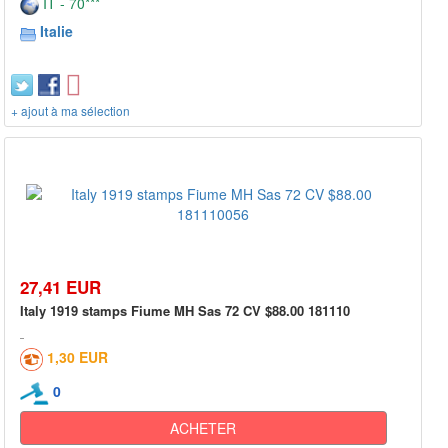
IT - 70***
Italie
+ ajout à ma sélection
27,41 EUR
Italy 1919 stamps Fiume MH Sas 72 CV $88.00 181110
1,30 EUR
0
ACHETER