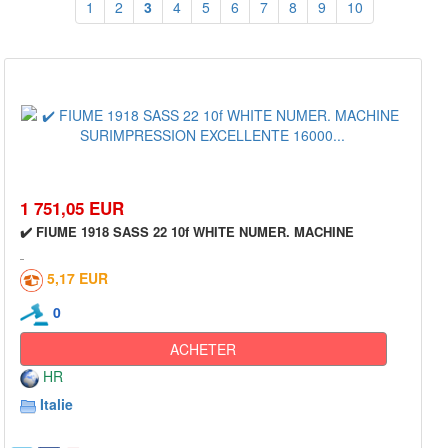
1
2
3
4
5
6
7
8
9
10
1 751,05 EUR
✔️ FIUME 1918 SASS 22 10f WHITE NUMER. MACHINE
5,17 EUR
0
ACHETER
HR
Italie