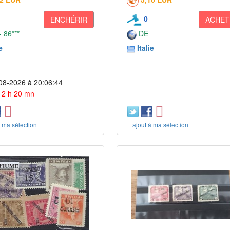
0
ENCHÉRIR
ACHET
 86***
DE
e
Italie
08-2026 à 20:06:44
 12 h 20 mn
à ma sélection
+ ajout à ma sélection