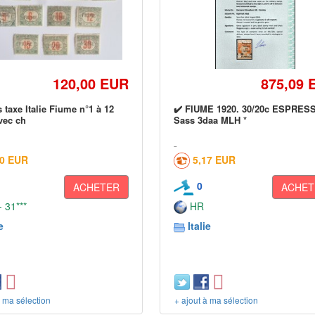
120,00 EUR
875,09 
 taxe Italie Fiume n°1 à 12
✔️ FIUME 1920. 30/20c ESPRESS
vec ch
Sass 3daa MLH *
30 EUR
5,17 EUR
0
ACHETER
ACHET
 31***
HR
e
Italie
à ma sélection
+ ajout à ma sélection