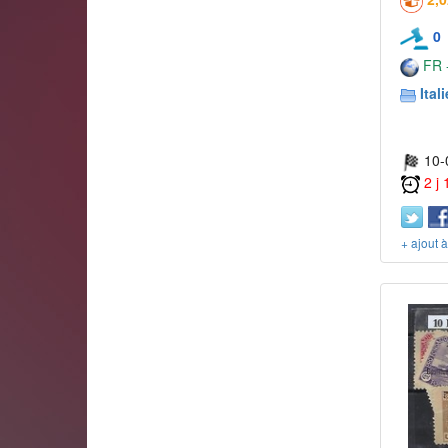
0
FR -
Itali
10-
2 j
+ ajout 