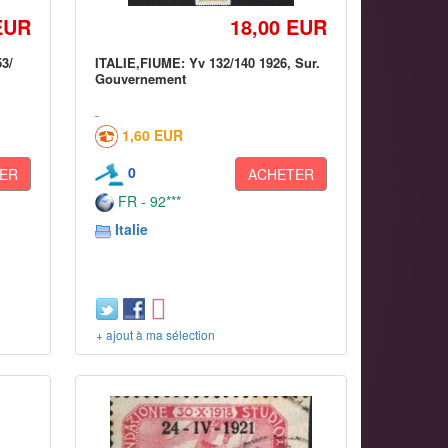
EUR
18,00 EUR
53/
ITALIE,FIUME: Yv 132/140 1926, Sur.
Gouvernement
1,60 EUR
0
ER
ACHETER
FR - 92***
Italie
+ ajout à ma sélection