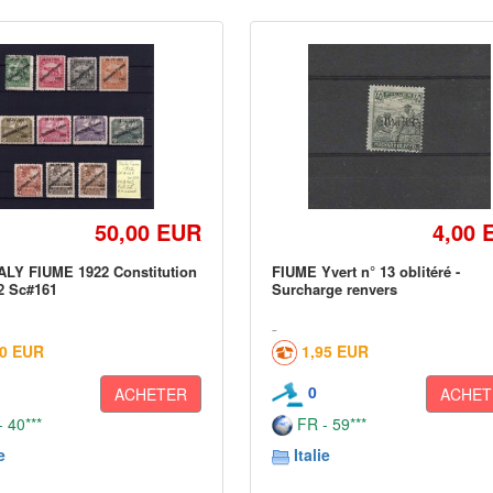
50,00 EUR
4,00 
ALY FIUME 1922 Constitution
FIUME Yvert n° 13 oblitéré -
2 Sc#161
Surcharge renvers
90 EUR
1,95 EUR
0
ACHETER
ACHET
 40***
FR - 59***
e
Italie