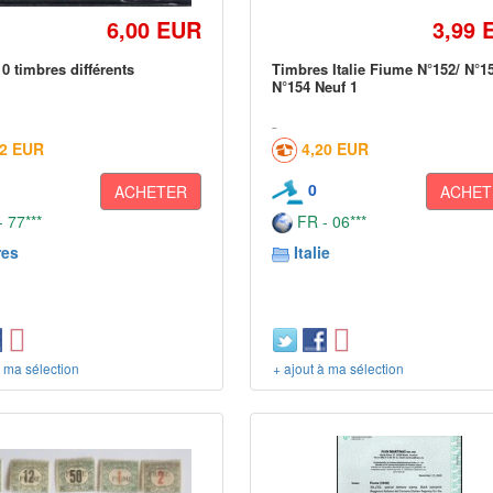
6,00 EUR
3,99 
0 timbres différents
Timbres Italie Fiume N°152/ N°1
N°154 Neuf 1
02 EUR
4,20 EUR
0
ACHETER
ACHET
 77***
FR - 06***
res
Italie
à ma sélection
+ ajout à ma sélection