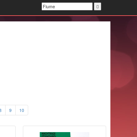
8
9
10