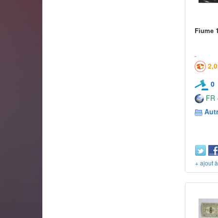
Fiume 1
2,
0
FR -
Aut
+ ajout 