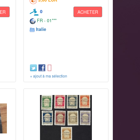
0
ER
ACHETER
FR - 01***
Italie
+ ajout à ma sélection