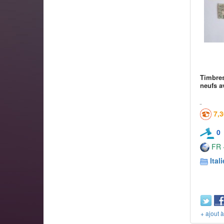
Timbres
neufs a
7,
0
FR -
Itali
+ ajout 