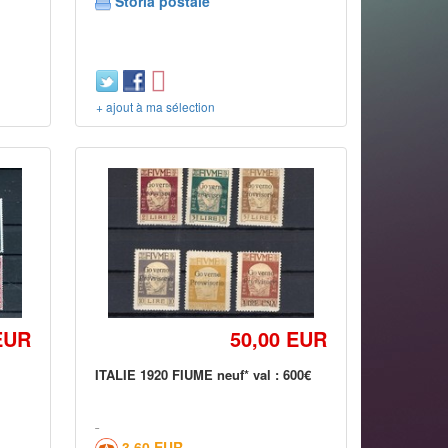
Storia postale
+ ajout à ma sélection
EUR
50,00 EUR
ITALIE 1920 FIUME neuf* val : 600€
3,60 EUR