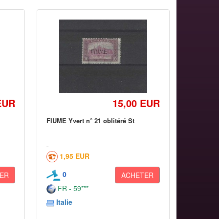
EUR
15,00 EUR
FIUME Yvert n° 21 oblitéré St
1,95 EUR
0
ER
ACHETER
FR - 59***
Italie