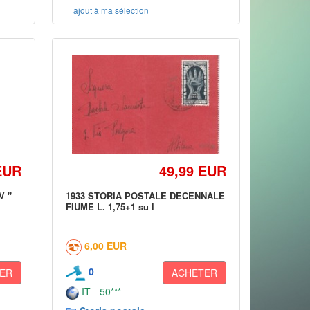
+ ajout à ma sélection
EUR
49,99 EUR
V "
1933 STORIA POSTALE DECENNALE
FIUME L. 1,75+1 su l
6,00 EUR
0
ER
ACHETER
IT - 50***