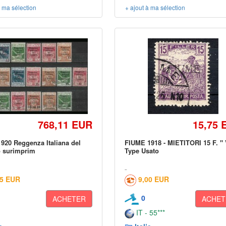
à ma sélection
+ ajout à ma sélection
768,11 EUR
15,75 
920 Reggenza Italiana del
FIUME 1918 - MIETITORI 15 F. " 
o surimprim
Type Usato
25 EUR
9,00 EUR
0
ACHETER
ACHET
IT - 55***