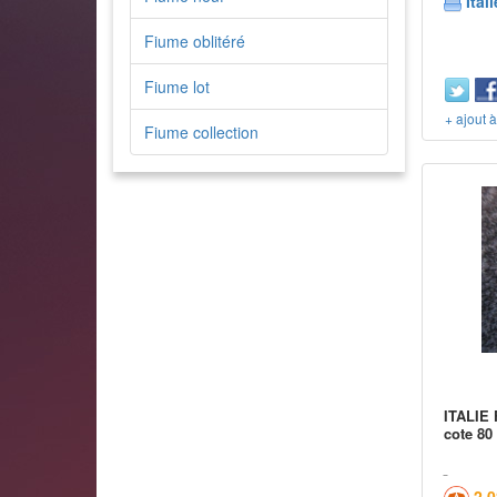
Itali
Fiume oblitéré
Fiume lot
+ ajout 
Fiume collection
ITALIE 
cote 80
2,