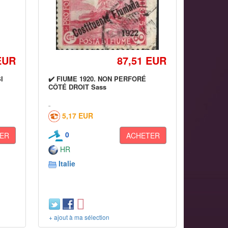
EUR
87,51 EUR
I
✔️ FIUME 1920. NON PERFORÉ
CÔTÉ DROIT Sass
5,17 EUR
0
ER
ACHETER
HR
Italie
+ ajout à ma sélection