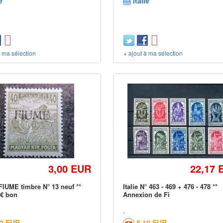
e
Italie
à ma sélection
+ ajout à ma sélection
3,00 EUR
22,17 
FIUME timbre N° 13 neuf **
Italie N° 463 - 469 + 476 - 478 **
 € bon
Annexion de Fi
02 EUR
5,10 EUR