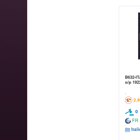
B632-IT
o/p 192
2,
0
FR -
Itali