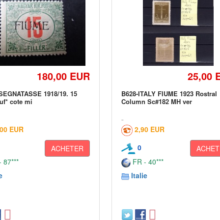
180,00 EUR
25,00 
SEGNATASSE 1918/19. 15
B628-ITALY FIUME 1923 Rostral
euf* cote mi
Column Sc#182 MH ver
,00 EUR
2,90 EUR
0
ACHETER
ACHET
 87***
FR - 40***
e
Italie