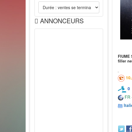
ANNONCEURS
FIUME 
filler n
10
0
FR -
Itali