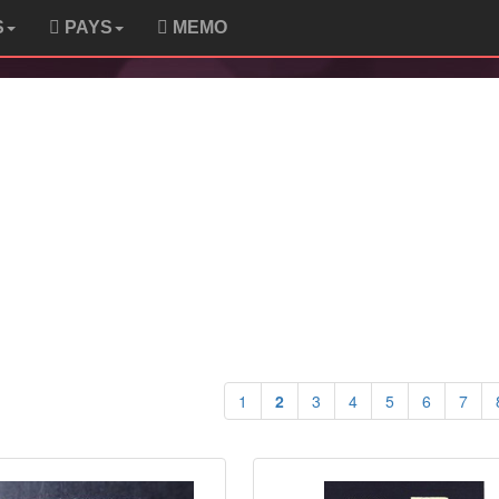
S
PAYS
MEMO
1
2
3
4
5
6
7