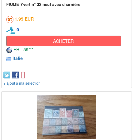
FIUME Yvert n° 32 neuf avec charnière
1,95 EUR
0
ACHETER
FR - 59***
Italie
+ ajout à ma sélection