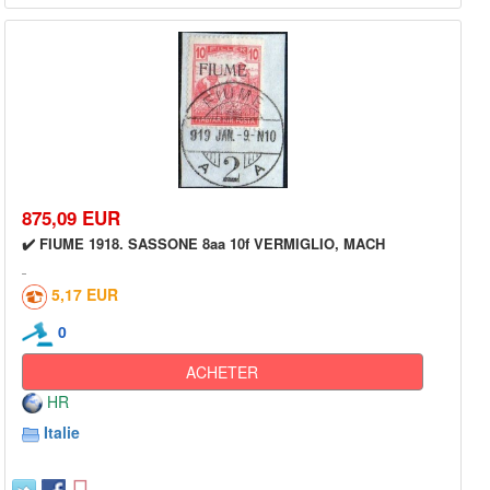
875,09 EUR
✔️ FIUME 1918. SASSONE 8aa 10f VERMIGLIO, MACH
5,17 EUR
0
ACHETER
HR
Italie