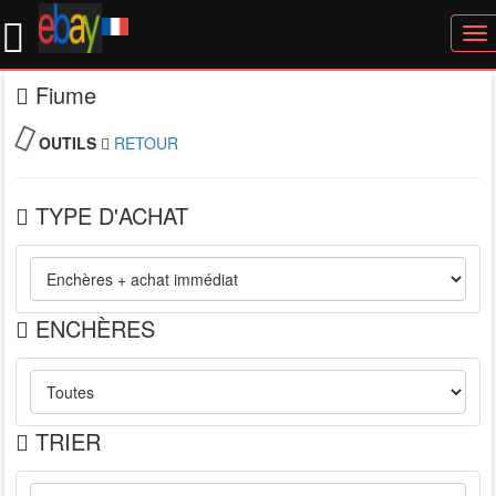
To
nav
Fiume
OUTILS
RETOUR
TYPE D'ACHAT
ENCHÈRES
TRIER