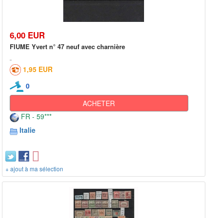
6,00 EUR
FIUME Yvert n° 47 neuf avec charnière
1,95 EUR
0
ACHETER
FR - 59***
Italie
+ ajout à ma sélection