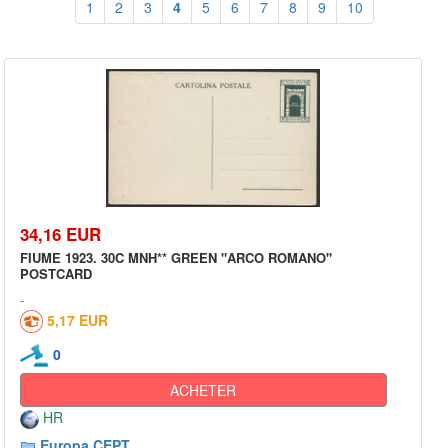
1
2
3
4
5
6
7
8
9
10
34,16 EUR
FIUME 1923. 30C MNH** GREEN "ARCO ROMANO"
POSTCARD
5,17 EUR
0
ACHETER
HR
Europa CEPT