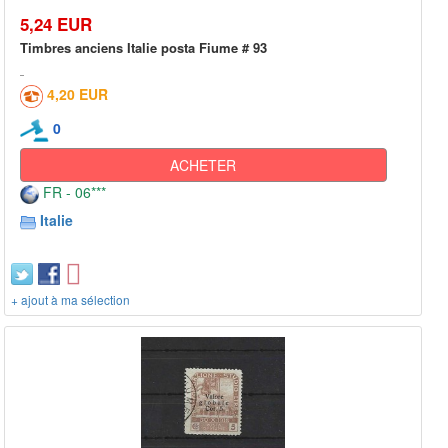
5,24 EUR
Timbres anciens Italie posta Fiume # 93
4,20 EUR
0
ACHETER
FR - 06***
Italie
+ ajout à ma sélection