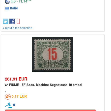
GB - PE14***
Italie
+ ajout à ma sélection
261,91 EUR
✔️ FIUME 15F Sass. Machine Segnatasse 10 embal
5,17 EUR
0