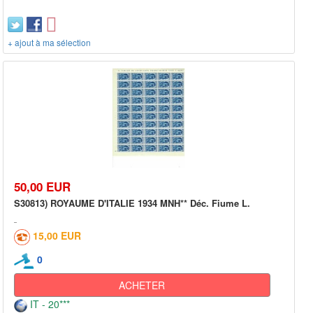
+ ajout à ma sélection
50,00 EUR
S30813) ROYAUME D'ITALIE 1934 MNH** Déc. Fiume L.
15,00 EUR
0
ACHETER
IT - 20***