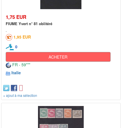
1,75 EUR
FIUME Yvert n° 81 oblitéré
1,95 EUR
0
ACHETER
FR - 59***
Italie
+ ajout à ma sélection