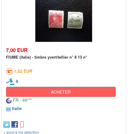
7,00 EUR
FIUME (italie) - timbre yvert/tellier n° 8 13 n*
1,52 EUR
0
ACHETER
FR - 69***
Italie
+ ajout à ma sélection