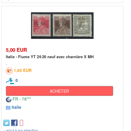
5,00 EUR
Italie - Fiume YT 24-26 neuf avec charnière X MH
1,65 EUR
0
ACHETER
FR - 78***
Italie
+ ajout à ma sélection