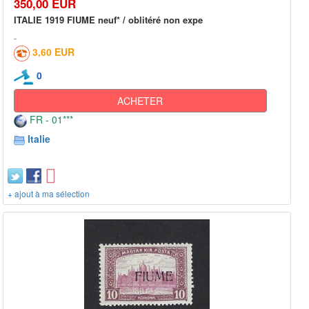
350,00 EUR
ITALIE 1919 FIUME neuf* / oblitéré non expe
3,60 EUR
0
ACHETER
FR - 01***
Italie
+ ajout à ma sélection