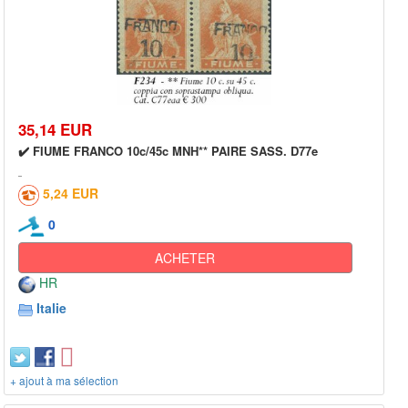
35,14 EUR
✔️ FIUME FRANCO 10c/45c MNH** PAIRE SASS. D77e
5,24 EUR
0
ACHETER
HR
Italie
+ ajout à ma sélection