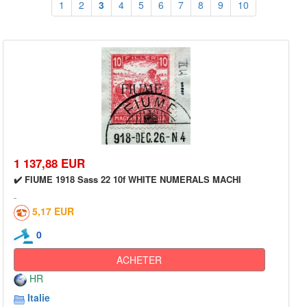
1
2
3
4
5
6
7
8
9
10
1 137,88 EUR
✔️ FIUME 1918 Sass 22 10f WHITE NUMERALS MACHI
5,17 EUR
0
ACHETER
HR
Italie