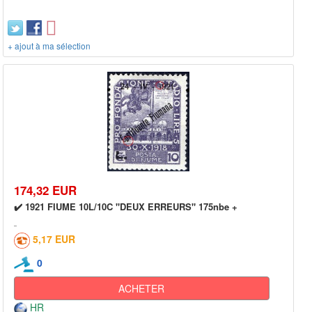
+ ajout à ma sélection
174,32 EUR
✔️ 1921 FIUME 10L/10C "DEUX ERREURS" 175nbe +
5,17 EUR
0
ACHETER
HR