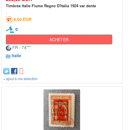
Timbres Italie Fiume Regno D'Italia 1924 var dente
8,00 EUR
0
ACHETER
FR - 74***
Italie
+ ajout à ma sélection