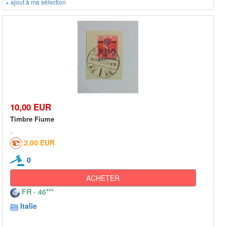
+ ajout à ma sélection
10,00 EUR
Timbre Fiume
2,00 EUR
0
ACHETER
FR - 46***
Italie