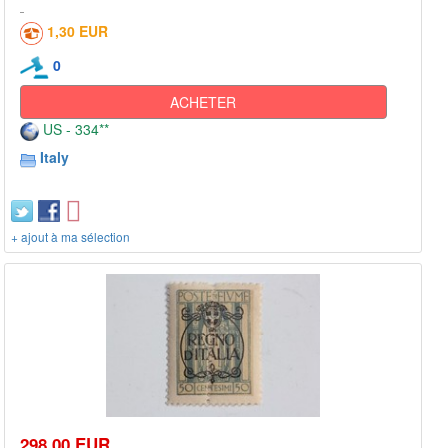
1,30 EUR
0
ACHETER
US - 334**
Italy
+ ajout à ma sélection
298,00 EUR