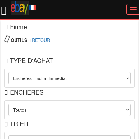
To
nav
Fiume
OUTILS
RETOUR
TYPE D'ACHAT
ENCHÈRES
TRIER