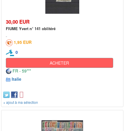
30,00 EUR
FIUME Yvert n° 141 oblitéré
1,95 EUR
0
ACHETER
FR - 59***
Italie
+ ajout à ma sélection