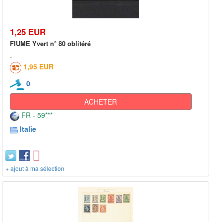
1,25 EUR
FIUME Yvert n° 80 oblitéré
1,95 EUR
0
ACHETER
FR - 59***
Italie
+ ajout à ma sélection