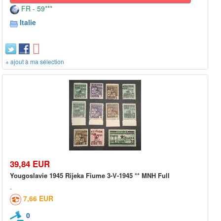
FR - 59***
Italie
+ ajout à ma sélection
39,84 EUR
Yougoslavie 1945 Rijeka Fiume 3-V-1945 ** MNH Full
7,66 EUR
0