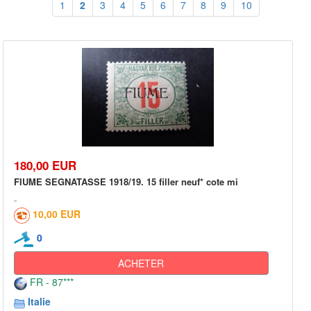
1
2
3
4
5
6
7
8
9
10
180,00 EUR
FIUME SEGNATASSE 1918/19. 15 filler neuf* cote mi
10,00 EUR
0
ACHETER
FR - 87***
Italie