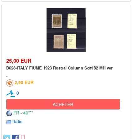
25,00 EUR
B628-ITALY FIUME 1923 Rostral Column Sc#182 MH ver
2,90 EUR
0
ACHETER
FR - 40***
Italie