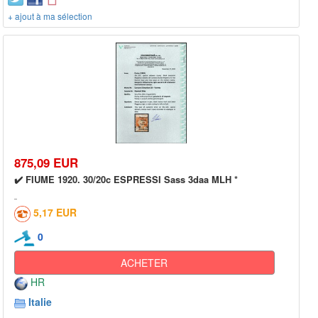
+ ajout à ma sélection
875,09 EUR
✔️ FIUME 1920. 30/20c ESPRESSI Sass 3daa MLH *
5,17 EUR
0
ACHETER
HR
Italie