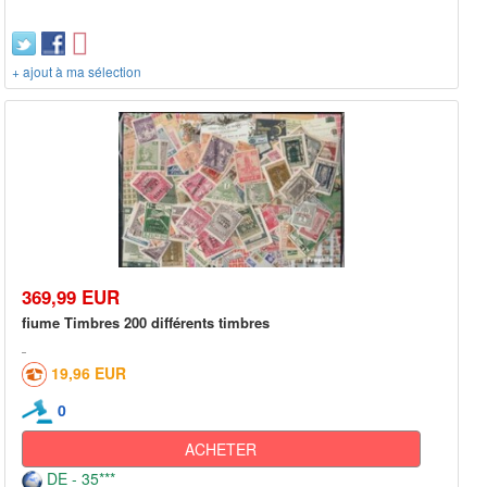
+ ajout à ma sélection
369,99 EUR
fiume Timbres 200 différents timbres
19,96 EUR
0
ACHETER
DE - 35***