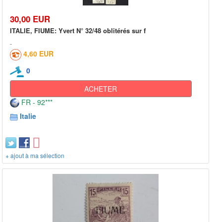
30,00 EUR
ITALIE, FIUME: Yvert N° 32/48 oblitérés sur f
4,60 EUR
0
ACHETER
FR - 92***
Italie
+ ajout à ma sélection