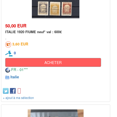
50,00 EUR
ITALIE 1920 FIUME neuf* val : 600€
3,60 EUR
0
ACHETER
FR - 01***
Italie
+ ajout à ma sélection