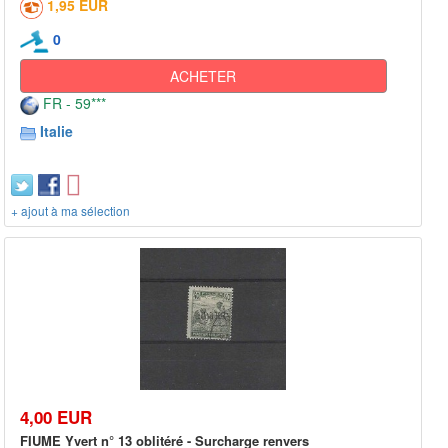
1,95 EUR
0
ACHETER
FR - 59***
Italie
+ ajout à ma sélection
4,00 EUR
FIUME Yvert n° 13 oblitéré - Surcharge renvers