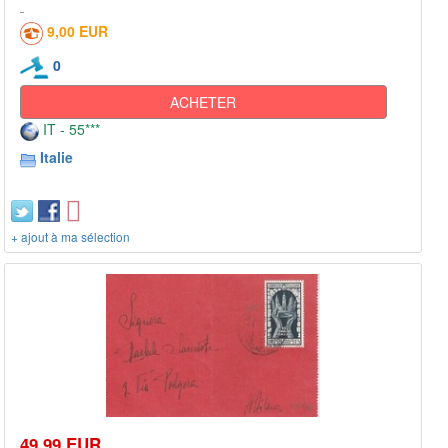
9,00 EUR
0
ACHETER
IT - 55***
Italie
+ ajout à ma sélection
49,99 EUR