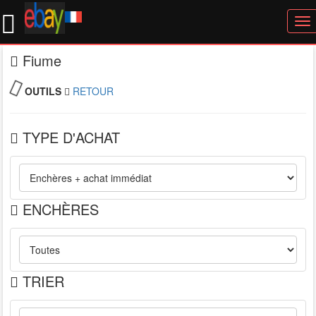
To
nav
Fiume
OUTILS
RETOUR
TYPE D'ACHAT
ENCHÈRES
TRIER