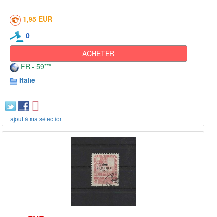
1,95 EUR
0
ACHETER
FR - 59***
Italie
+ ajout à ma sélection