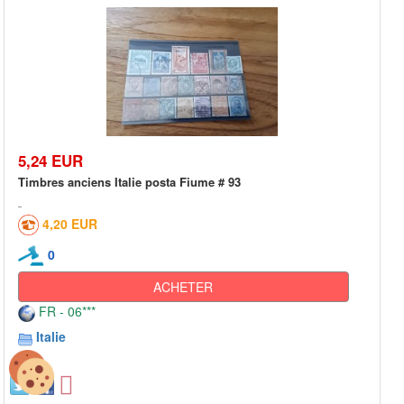
5,24 EUR
Timbres anciens Italie posta Fiume # 93
4,20 EUR
0
ACHETER
FR - 06***
Italie