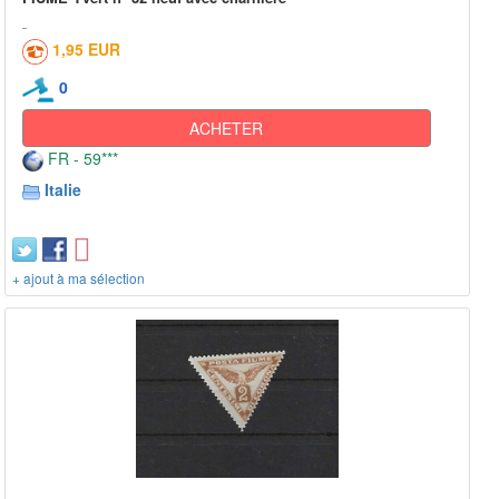
1,95 EUR
0
ACHETER
FR - 59***
Italie
+ ajout à ma sélection