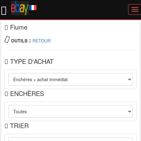
To
nav
Fiume
OUTILS
RETOUR
TYPE D'ACHAT
ENCHÈRES
TRIER