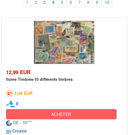
1
2
3
4
5
6
7
8
9
10
12,99 EUR
fiume Timbres-10 différents timbres
3,49 EUR
0
ACHETER
DE - 35***
Croatie