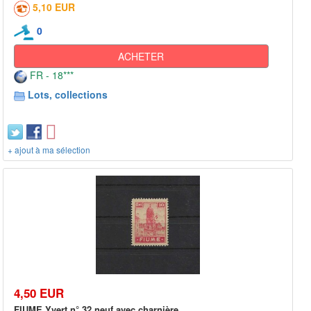
5,10 EUR
0
ACHETER
FR - 18***
Lots, collections
+ ajout à ma sélection
4,50 EUR
FIUME Yvert n° 32 neuf avec charnière