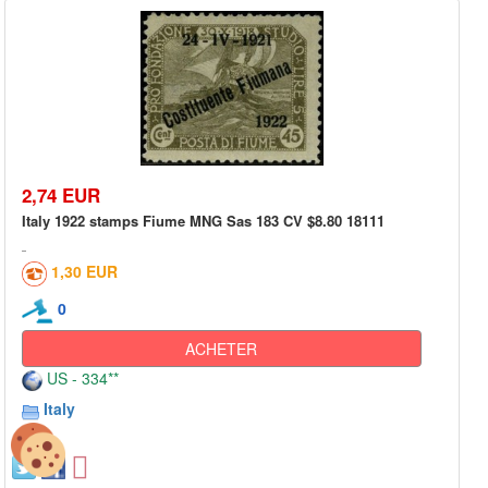
2,74 EUR
Italy 1922 stamps Fiume MNG Sas 183 CV $8.80 18111
1,30 EUR
0
ACHETER
US - 334**
Italy