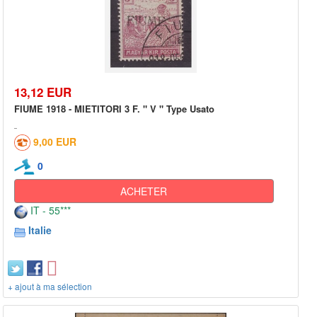
13,12 EUR
FIUME 1918 - MIETITORI 3 F. " V " Type Usato
9,00 EUR
0
ACHETER
IT - 55***
Italie
+ ajout à ma sélection