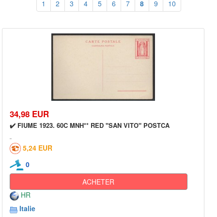
1
2
3
4
5
6
7
8
9
10
34,98 EUR
✔️ FIUME 1923. 60C MNH** RED "SAN VITO" POSTCA
5,24 EUR
0
ACHETER
HR
Italie