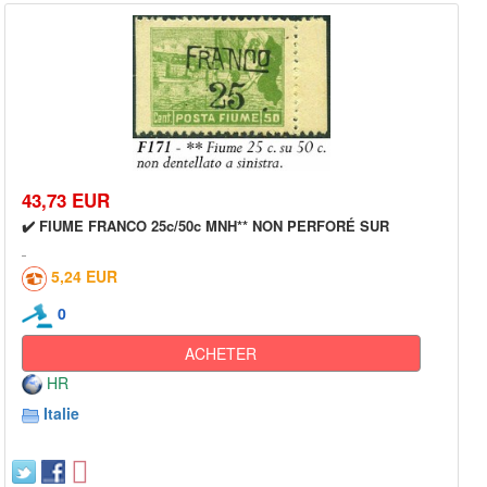
43,73 EUR
✔️ FIUME FRANCO 25c/50c MNH** NON PERFORÉ SUR
5,24 EUR
0
ACHETER
HR
Italie