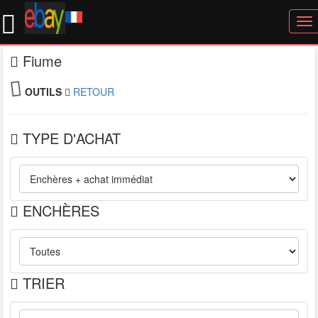
To
nav
Fiume
OUTILS
RETOUR
TYPE D'ACHAT
ENCHÈRES
TRIER