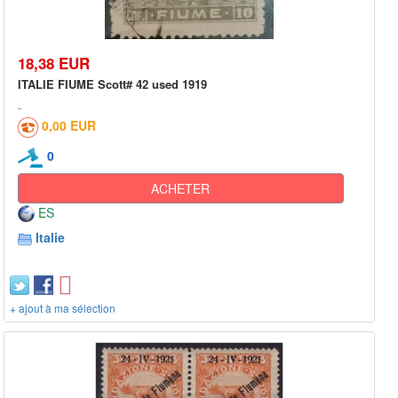
18,38 EUR
ITALIE FIUME Scott# 42 used 1919
0,00 EUR
0
ACHETER
ES
Italie
+ ajout à ma sélection