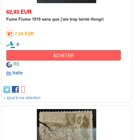
62,93 EUR
Fume Fiume 1919 sans que j'aie trop teinté Hongri
7,25 EUR
0
ACHETER
RS
Italie
+ ajout à ma sélection