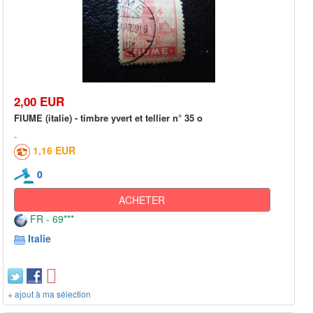
2,00 EUR
FIUME (italie) - timbre yvert et tellier n° 35 o
1,16 EUR
0
ACHETER
FR - 69***
Italie
+ ajout à ma sélection