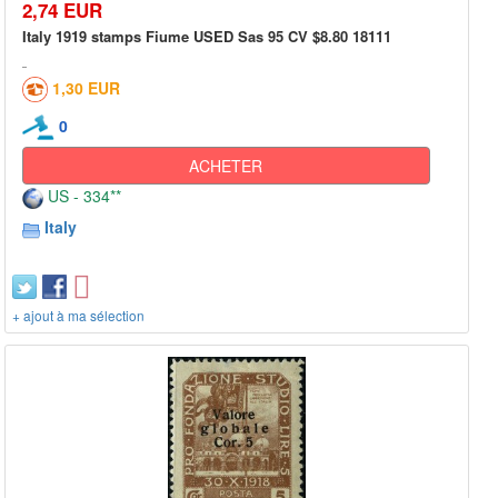
2,74 EUR
Italy 1919 stamps Fiume USED Sas 95 CV $8.80 18111
1,30 EUR
0
ACHETER
US - 334**
Italy
+ ajout à ma sélection