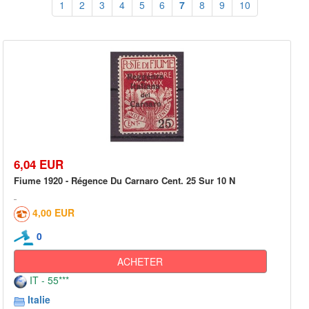
1
2
3
4
5
6
7
8
9
10
6,04 EUR
Fiume 1920 - Régence Du Carnaro Cent. 25 Sur 10 N
4,00 EUR
0
ACHETER
IT - 55***
Italie