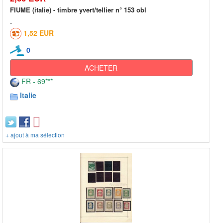
FIUME (italie) - timbre yvert/tellier n° 153 obl
1,52 EUR
0
ACHETER
FR - 69***
Italie
+ ajout à ma sélection