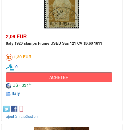
2,06 EUR
Italy 1920 stamps Fiume USED Sas 121 CV $6.60 1811
1,30 EUR
0
ACHETER
US - 334**
Italy
+ ajout à ma sélection