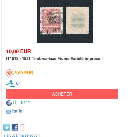
10,00 EUR
IT1612 - 1921 Timbres-taxe Fiume Variété impress
5,60 EUR
0
ACHETER
IT - 81***
Italie
+ ajout à ma sélection