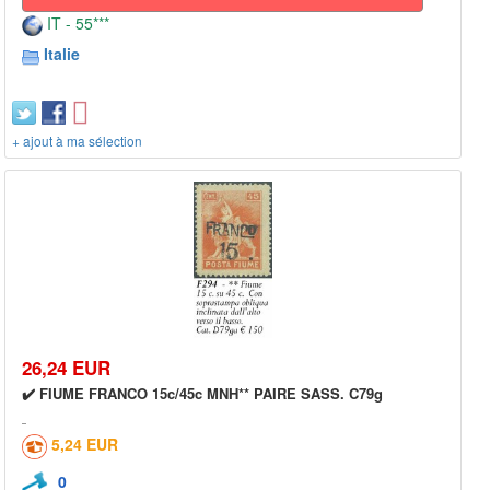
IT - 55***
Italie
+ ajout à ma sélection
26,24 EUR
✔️ FIUME FRANCO 15c/45c MNH** PAIRE SASS. C79g
5,24 EUR
0