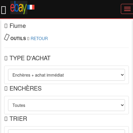
To
nav
Fiume
OUTILS
RETOUR
TYPE D'ACHAT
ENCHÈRES
TRIER