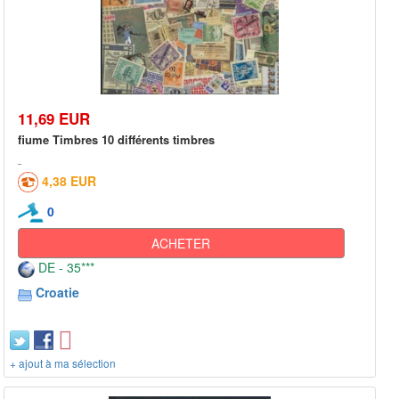
11,69 EUR
fiume Timbres 10 différents timbres
4,38 EUR
0
ACHETER
DE - 35***
Croatie
+ ajout à ma sélection