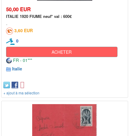
50,00 EUR
ITALIE 1920 FIUME neuf* val : 600€
3,60 EUR
0
ACHETER
FR - 01***
Italie
+ ajout à ma sélection