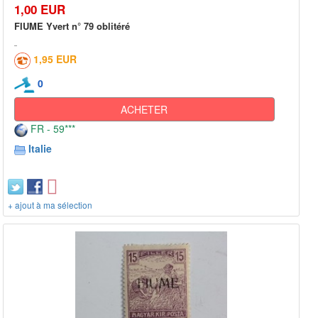
1,00 EUR
FIUME Yvert n° 79 oblitéré
1,95 EUR
0
ACHETER
FR - 59***
Italie
+ ajout à ma sélection