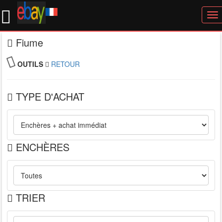
To
nav
Fiume
OUTILS
RETOUR
TYPE D'ACHAT
ENCHÈRES
TRIER