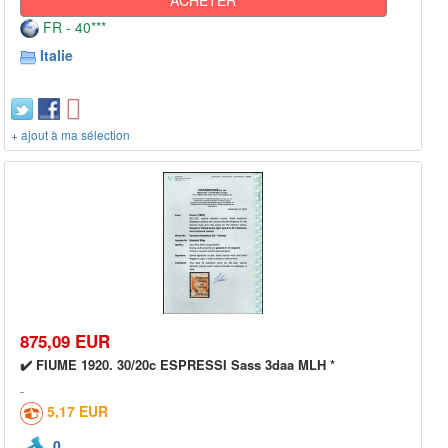
FR - 40***
Italie
+ ajout à ma sélection
875,09 EUR
✔️ FIUME 1920. 30/20c ESPRESSI Sass 3daa MLH *
5,17 EUR
0