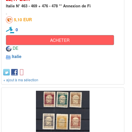
Italie N° 463 - 469 + 476 - 478 ** Annexion de Fi
5,10 EUR
0
ACHETER
DE
Italie
+ ajout à ma sélection