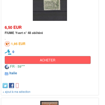
6,50 EUR
FIUME Yvert n° 48 oblitéré
1,95 EUR
0
ACHETER
FR - 59***
Italie
+ ajout à ma sélection