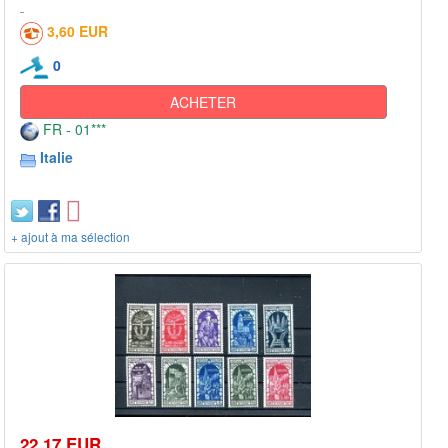
3,60 EUR
0
ACHETER
FR - 01***
Italie
+ ajout à ma sélection
22,17 EUR