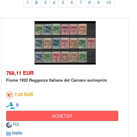
1
2
3
4
5
6
7
8
9
10
768,11 EUR
Fiume 1920 Reggenza Italiana del Carnaro surimprim
7,25 EUR
0
ACHETER
RS
Italie