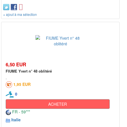
+ ajout à ma sélection
6,50 EUR
FIUME Yvert n° 48 oblitéré
1,95 EUR
0
ACHETER
FR - 59***
Italie