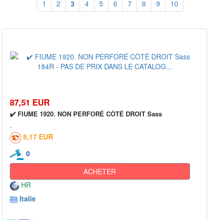
1
2
3
4
5
6
7
8
9
10
87,51 EUR
✔️ FIUME 1920. NON PERFORÉ CÔTÉ DROIT Sass
5,17 EUR
0
ACHETER
HR
Italie