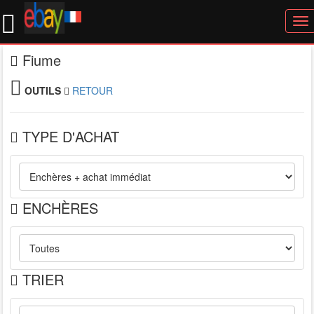
To
nav
Fiume
OUTILS
RETOUR
TYPE D'ACHAT
ENCHÈRES
TRIER