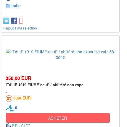
Italie
+ ajout à ma sélection
350,00 EUR
ITALIE 1919 FIUME neuf* / oblitéré non expe
3,60 EUR
0
ACHETER
FR - 01***