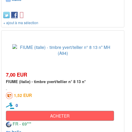
+ ajout à ma sélection
7,00 EUR
FIUME (italie) - timbre yvert/tellier n° 8 13 n*
1,52 EUR
0
ACHETER
FR - 69***