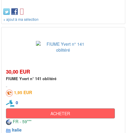
+ ajout à ma sélection
30,00 EUR
FIUME Yvert n° 141 oblitéré
1,95 EUR
0
ACHETER
FR - 59***
Italie