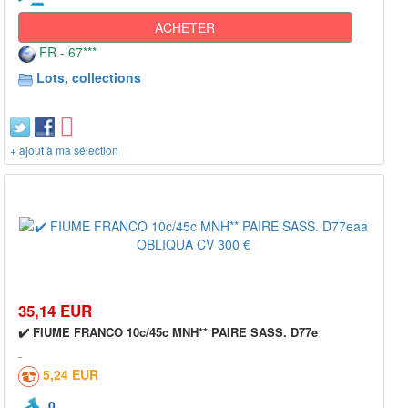
ACHETER
FR - 67***
Lots, collections
+ ajout à ma sélection
35,14 EUR
✔️ FIUME FRANCO 10c/45c MNH** PAIRE SASS. D77e
5,24 EUR
0