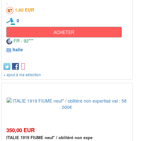
1,60 EUR
0
ACHETER
FR - 92***
Italie
+ ajout à ma sélection
350,00 EUR
ITALIE 1919 FIUME neuf* / oblitéré non expe