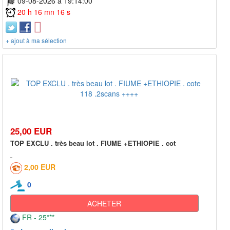
09-08-2026 à 19:14:00
20 h 16 mn 16 s
+ ajout à ma sélection
25,00 EUR
TOP EXCLU . très beau lot . FIUME +ETHIOPIE . cot
2,00 EUR
0
ACHETER
FR - 25***