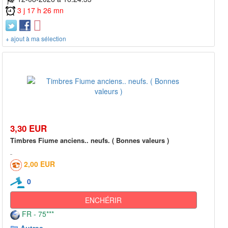
3 j 17 h 26 mn
+ ajout à ma sélection
3,30 EUR
Timbres Fiume anciens.. neufs. ( Bonnes valeurs )
2,00 EUR
0
ENCHÉRIR
FR - 75***