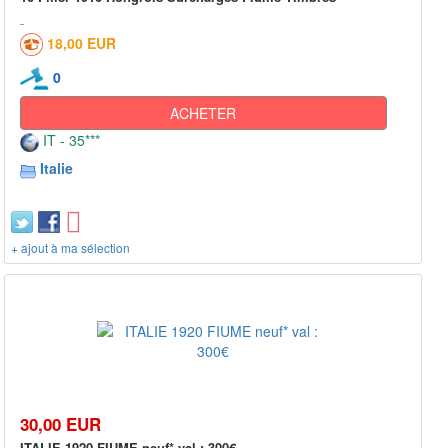
18,00 EUR
0
ACHETER
IT - 35***
Italie
+ ajout à ma sélection
30,00 EUR
ITALIE 1920 FIUME neuf* val : 300€