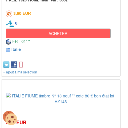
3,60 EUR
0
ACHETER
FR - 01***
Italie
+ ajout à ma sélection
3,00 EUR