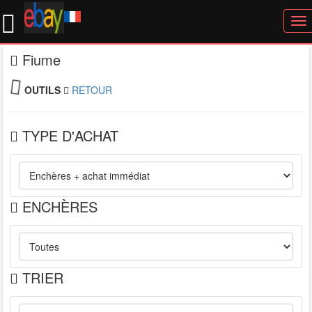
To
nav
Fiume
OUTILS
RETOUR
TYPE D'ACHAT
ENCHÈRES
TRIER