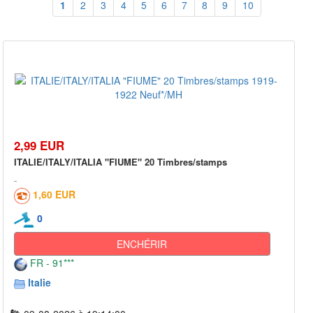
1
2
3
4
5
6
7
8
9
10
2,99 EUR
ITALIE/ITALY/ITALIA "FIUME" 20 Timbres/stamps
1,60 EUR
0
ENCHÉRIR
FR - 91***
Italie