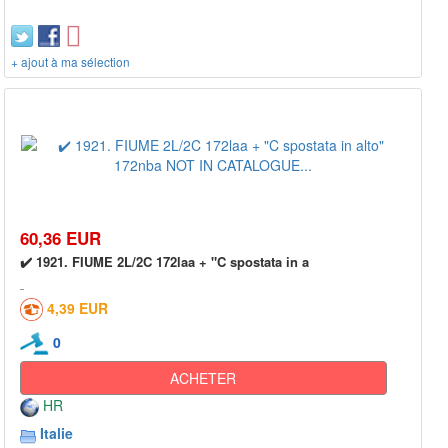
+ ajout à ma sélection
60,36 EUR
✔️ 1921. FIUME 2L/2C 172laa + "C spostata in a
4,39 EUR
0
ACHETER
HR
Italie