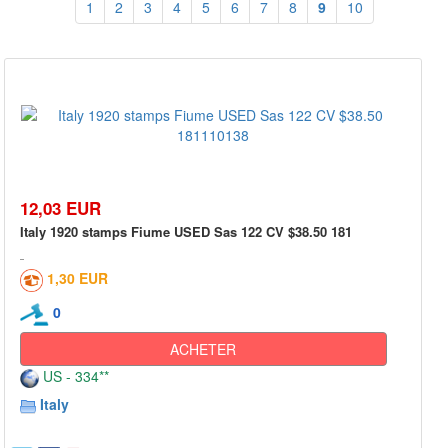
1
2
3
4
5
6
7
8
9
10
12,03 EUR
Italy 1920 stamps Fiume USED Sas 122 CV $38.50 181
1,30 EUR
0
ACHETER
US - 334**
Italy