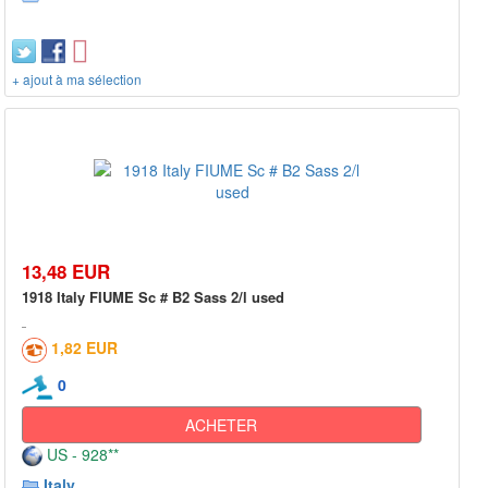
+ ajout à ma sélection
13,48 EUR
1918 Italy FIUME Sc # B2 Sass 2/l used
1,82 EUR
0
ACHETER
US - 928**
Italy