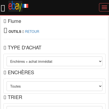
To
nav
Fiume
OUTILS
RETOUR
TYPE D'ACHAT
ENCHÈRES
TRIER