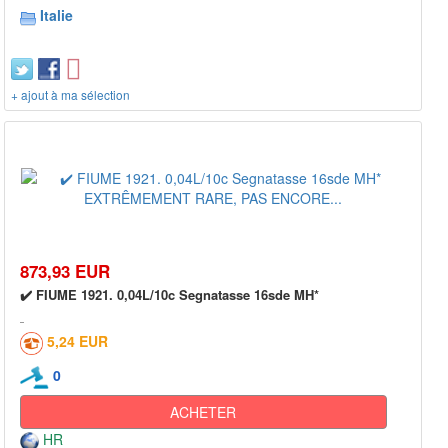
Italie
+ ajout à ma sélection
873,93 EUR
✔️ FIUME 1921. 0,04L/10c Segnatasse 16sde MH*
5,24 EUR
0
ACHETER
HR