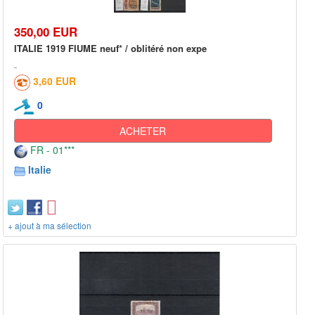
350,00 EUR
ITALIE 1919 FIUME neuf* / oblitéré non expe
3,60 EUR
0
ACHETER
FR - 01***
Italie
+ ajout à ma sélection