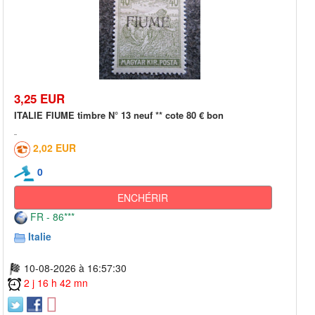
3,25 EUR
ITALIE FIUME timbre N° 13 neuf ** cote 80 € bon
2,02 EUR
0
ENCHÉRIR
FR - 86***
Italie
10-08-2026 à 16:57:30
2 j 16 h 42 mn