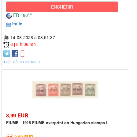
ENCHÉRIR
FR - 86***
Italie
14-08-2026 à 08:51:37
6 j 8 h 36 mn
+ ajout à ma sélection
3,99 EUR
FIUME - 1918 FIUME overprint on Hungarian stamps i
2,50 EUR