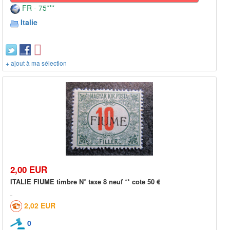
FR - 75***
Italie
+ ajout à ma sélection
2,00 EUR
ITALIE FIUME timbre N° taxe 8 neuf ** cote 50 €
2,02 EUR
0