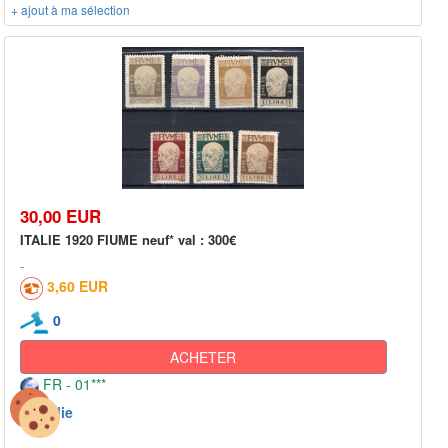
+ ajout à ma sélection
30,00 EUR
ITALIE 1920 FIUME neuf* val : 300€
3,60 EUR
0
ACHETER
FR - 01***
Italie