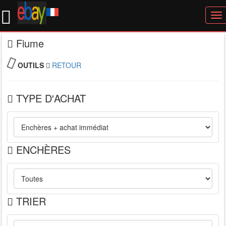
To
nav
Fiume
OUTILS
RETOUR
TYPE D'ACHAT
ENCHÈRES
TRIER