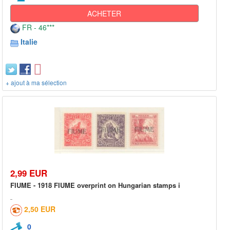
ACHETER
FR - 46***
Italie
+ ajout à ma sélection
2,99 EUR
FIUME - 1918 FIUME overprint on Hungarian stamps i
2,50 EUR
0