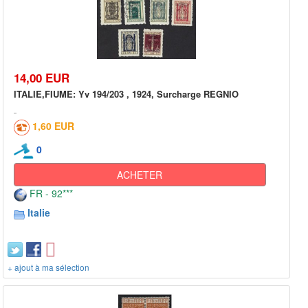
14,00 EUR
ITALIE,FIUME: Yv 194/203 , 1924, Surcharge REGNIO
1,60 EUR
0
ACHETER
FR - 92***
Italie
+ ajout à ma sélection