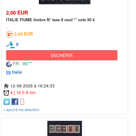
2,00 EUR
ITALIE FIUME timbre N° taxe 8 neuf ** cote 50 €
2,02 EUR
0
ENCHÉRIR
FR - 86***
Italie
12-08-2026 à 16:24:33
4 j 16 h 9 mn
+ ajout à ma sélection