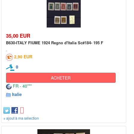
35,00 EUR
B630-ITALY FIUME 1924 Regno d'Italia Sc#184- 195 F
2,90 EUR
0
ACHETER
FR - 40***
Italie
+ ajout à ma sélection