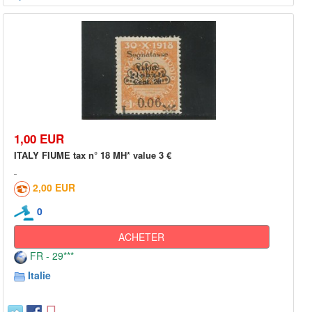
1,00 EUR
ITALY FIUME tax n° 18 MH* value 3 €
2,00 EUR
0
ACHETER
FR - 29***
Italie