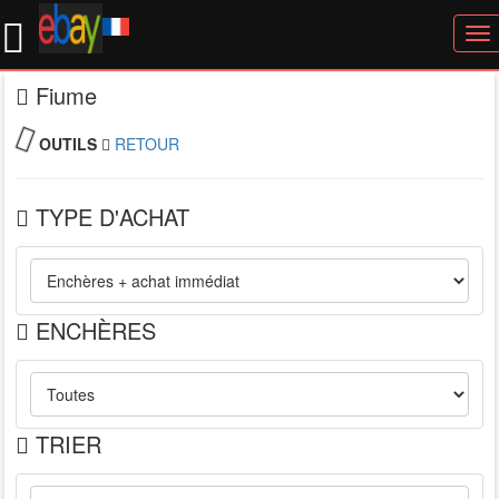
To
nav
Fiume
OUTILS
RETOUR
TYPE D'ACHAT
ENCHÈRES
TRIER