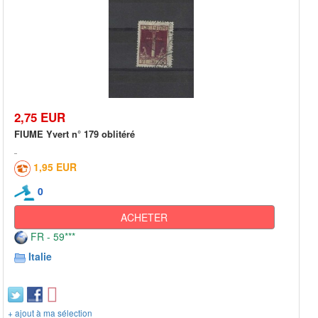
2,75 EUR
FIUME Yvert n° 179 oblitéré
1,95 EUR
0
ACHETER
FR - 59***
Italie
+ ajout à ma sélection