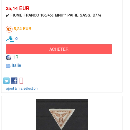
35,14 EUR
✔️ FIUME FRANCO 10c/45c MNH** PAIRE SASS. D77e
5,24 EUR
0
ACHETER
HR
Italie
+ ajout à ma sélection