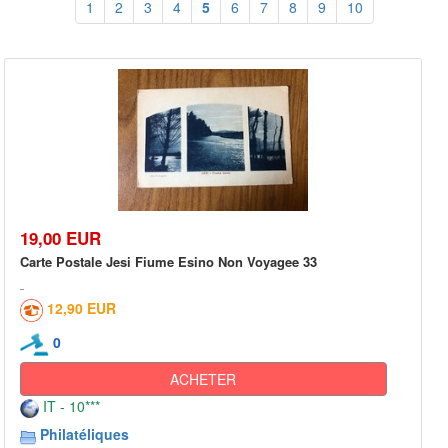
1
2
3
4
5
6
7
8
9
10
19,00 EUR
Carte Postale Jesi Fiume Esino Non Voyagee 33
12,90 EUR
0
ACHETER
IT - 10***
Philatéliques