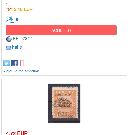
2,10 EUR
0
ACHETER
FR - 78***
Italie
+ ajout à ma sélection
4,72 EUR