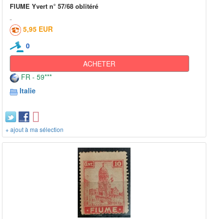
FIUME Yvert n° 57/68 oblitéré
5,95 EUR
0
ACHETER
FR - 59***
Italie
+ ajout à ma sélection