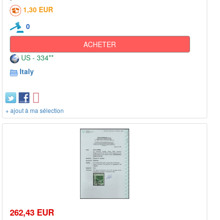
1,30 EUR
0
ACHETER
US - 334**
Italy
+ ajout à ma sélection
262,43 EUR