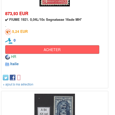
873,93 EUR
✔️ FIUME 1921. 0,04L/10c Segnatasse 16sde MH*
5,24 EUR
0
ACHETER
HR
Italie
+ ajout à ma sélection