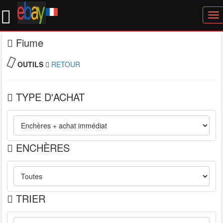
To
nav
Fiume
OUTILS
RETOUR
TYPE D'ACHAT
ENCHÈRES
TRIER