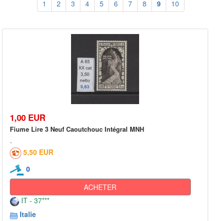
1
2
3
4
5
6
7
8
9
10
1,00 EUR
Fiume Lire 3 Neuf Caoutchouc Intégral MNH
5,50 EUR
0
ACHETER
IT - 37***
Italie