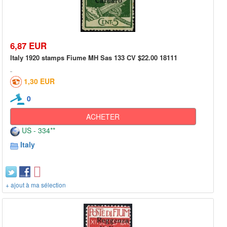
6,87 EUR
Italy 1920 stamps Fiume MH Sas 133 CV $22.00 18111
1,30 EUR
0
ACHETER
US - 334**
Italy
+ ajout à ma sélection