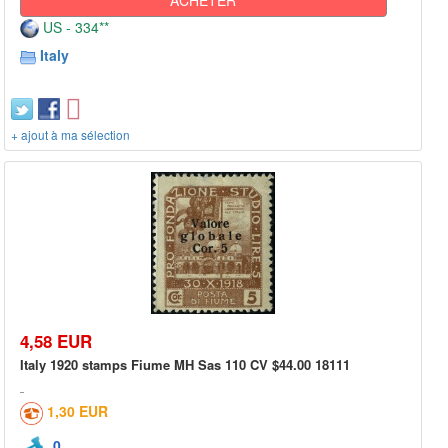
US - 334**
Italy
+ ajout à ma sélection
4,58 EUR
Italy 1920 stamps Fiume MH Sas 110 CV $44.00 18111
1,30 EUR
0