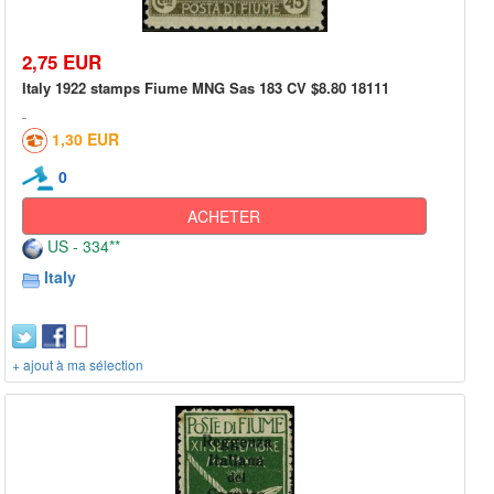
2,75 EUR
Italy 1922 stamps Fiume MNG Sas 183 CV $8.80 18111
1,30 EUR
0
ACHETER
US - 334**
Italy
+ ajout à ma sélection