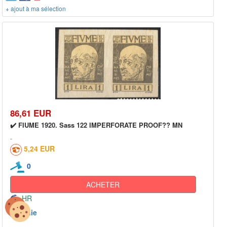
+ ajout à ma sélection
86,61 EUR
✔️ FIUME 1920. Sass 122 IMPERFORATE PROOF?? MN
5,24 EUR
0
ACHETER
HR
Italie