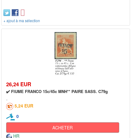
+ ajout à ma sélection
26,24 EUR
✔️ FIUME FRANCO 15c/45c MNH** PAIRE SASS. C79g
5,24 EUR
0
ACHETER
HR