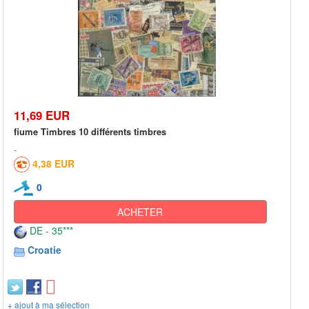
11,69 EUR
fiume Timbres 10 différents timbres
4,38 EUR
0
ACHETER
DE - 35***
Croatie
+ ajout à ma sélection