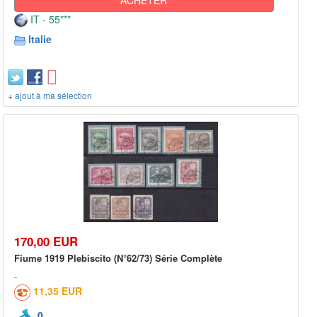
IT - 55***
Italie
+ ajout à ma sélection
170,00 EUR
Fiume 1919 Plebiscito (N°62/73) Série Complète
11,35 EUR
0