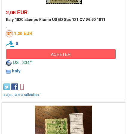
2,06 EUR
Italy 1920 stamps Fiume USED Sas 121 CV $6.60 1811
1,30 EUR
0
ACHETER
US - 334**
Italy
+ ajout à ma sélection