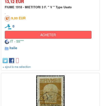
13,12 EUR
FIUME 1918 - MIETITORI 3 F. " V " Type Usato
9,00 EUR
0
ACHETER
IT - 55***
Italie
+ ajout à ma sélection