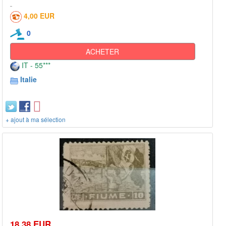
4,00 EUR
0
ACHETER
IT - 55***
Italie
+ ajout à ma sélection
18,38 EUR