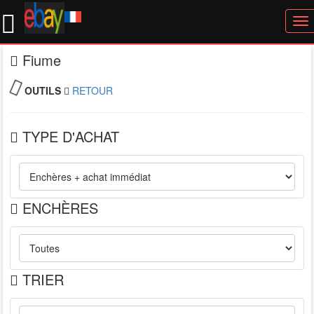
To
nav
Fiume
OUTILS
RETOUR
TYPE D'ACHAT
ENCHÈRES
TRIER