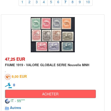
1
2
3
4
5
6
7
8
9
10
47,25 EUR
FIUME 1919 - VALORE GLOBALE SERIE Nouvelle MNH
9,00 EUR
0
ACHETER
IT - 55***
Autres