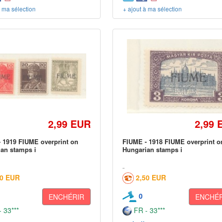
à ma sélection
+ ajout à ma sélection
2,99 EUR
2,99 
 1919 FIUME overprint on
FIUME - 1918 FIUME overprint o
an stamps i
Hungarian stamps i
50 EUR
2,50 EUR
0
ENCHÉRIR
ENCHÉR
 33***
FR - 33***