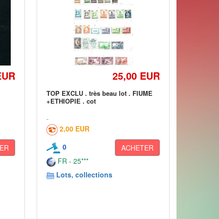
EUR
25,00 EUR
TOP EXCLU . très beau lot . FIUME
+ETHIOPIE . cot
2,00 EUR
0
ER
ACHETER
FR - 25***
Lots, collections