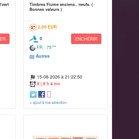
Yvert
Timbres Fiume anciens.. neufs. (
Bonnes valeurs )
2,00 EUR
0
ER
ENCHÉRIR
FR - 75***
Autres
15-08-2026 à 21:22:50
9 j 9 h 4 mn
+ ajout à ma sélection