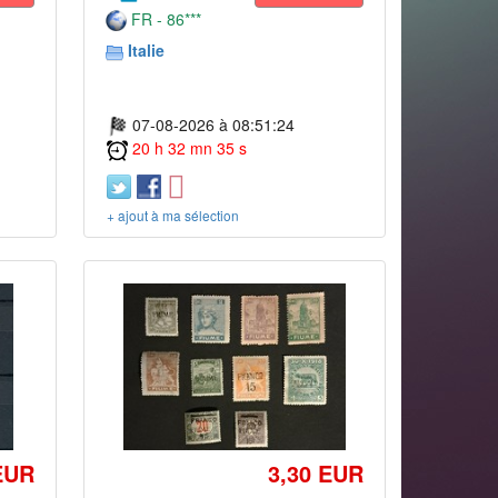
FR - 86***
Italie
07-08-2026 à 08:51:24
20 h 32 mn 35 s
+ ajout à ma sélection
EUR
3,30 EUR