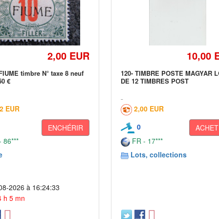
2,00 EUR
10,00 
FIUME timbre N° taxe 8 neuf
120- TIMBRE POSTE MAGYAR 
50 €
DE 12 TIMBRES POST
02 EUR
2,00 EUR
0
ENCHÉRIR
ACHET
 86***
FR - 17***
e
Lots, collections
08-2026 à 16:24:33
 4 h 5 mn