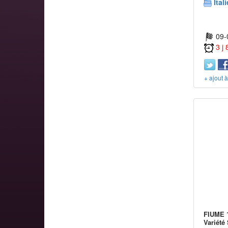
Itali
09-
3 j
+ ajout 
FIUME 1
Variété