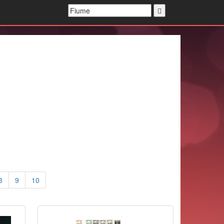
8
9
10