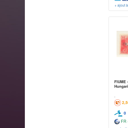
+ ajout 
FIUME -
Hungari
2,
0
FR -