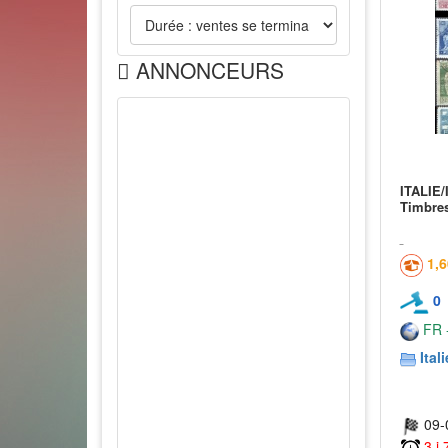
ANNONCEURS
ITALIE/
Timbre
1,
0
FR -
Itali
09-
3 j