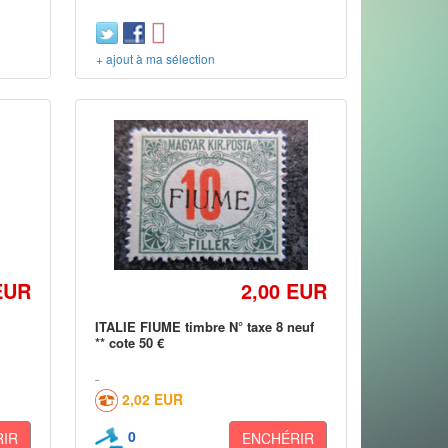
+ ajout à ma sélection
EUR
2,00 EUR
0
ITALIE FIUME timbre N° taxe 8 neuf
** cote 50 €
2,02 EUR
0
IR
ENCHÉRIR