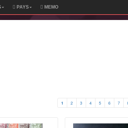
S
PAYS
MEMO
1
2
3
4
5
6
7