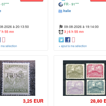
 07***
FR - 91***
e
Italie
08-2026 à 20:13:50
09-08-2026 à 19:14:00
 7 h 55 mn
3 j 6 h 55 mn
à ma sélection
+ ajout à ma sélection
3,25 EUR
28,80 