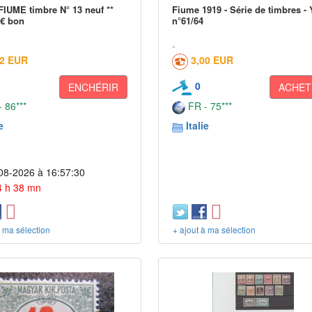
FIUME timbre N° 13 neuf **
Fiume 1919 - Série de timbres - 
 € bon
n°61/64
02 EUR
3,00 EUR
0
ENCHÉRIR
ACHET
 86***
FR - 75***
e
Italie
08-2026 à 16:57:30
 4 h 38 mn
à ma sélection
+ ajout à ma sélection