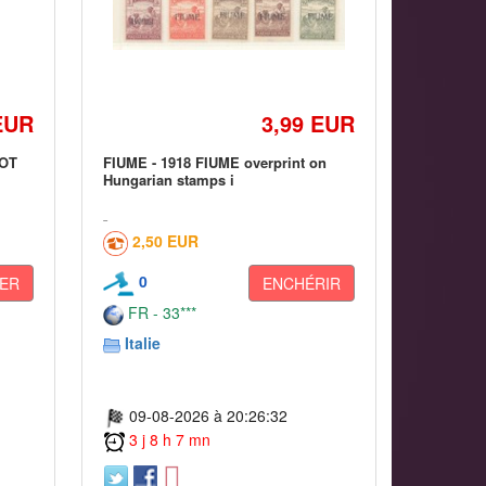
EUR
3,99 EUR
LOT
FIUME - 1918 FIUME overprint on
Hungarian stamps i
2,50 EUR
0
ER
ENCHÉRIR
FR - 33***
Italie
09-08-2026 à 20:26:32
3 j 8 h 7 mn