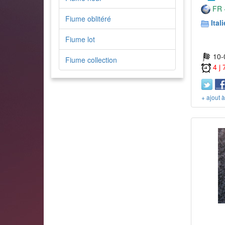
FR -
Fiume oblitéré
Itali
Fiume lot
10-
Fiume collection
4 j
+ ajout 