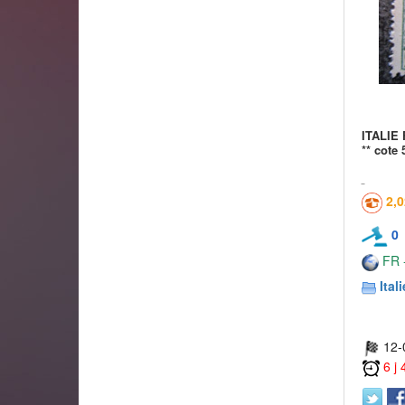
ITALIE 
** cote 
2,
0
FR -
Itali
12-
6 j