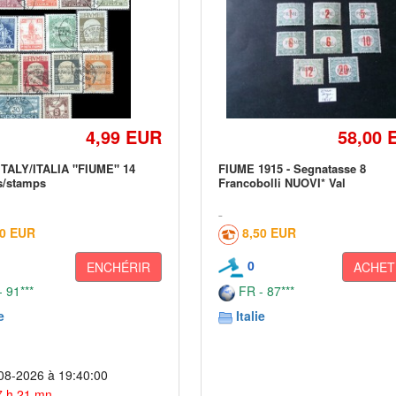
4,99 EUR
58,00 
ITALY/ITALIA "FIUME" 14
FIUME 1915 - Segnatasse 8
s/stamps
Francobolli NUOVI* Val
60 EUR
8,50 EUR
0
ENCHÉRIR
ACHET
 91***
FR - 87***
e
Italie
08-2026 à 19:40:00
 7 h 21 mn