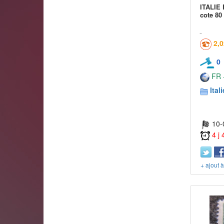
ITALIE 
cote 80
2,
0
FR -
Itali
10-
4 j
+ ajout 