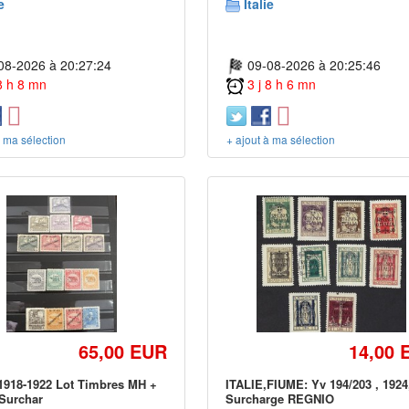
e
Italie
08-2026 à 20:27:24
09-08-2026 à 20:25:46
 8 h 8 mn
3 j 8 h 6 mn
à ma sélection
+ ajout à ma sélection
65,00 EUR
14,00 
918-1922 Lot Timbres MH +
ITALIE,FIUME: Yv 194/203 , 1924
 Surchar
Surcharge REGNIO