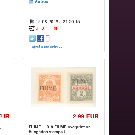
Autres
15-08-2026 à 21:20:15
9 j 9 h 1 mn
+ ajout à ma sélection
EUR
2,99 EUR
,
FIUME - 1919 FIUME overprint on
Hungarian stamps i