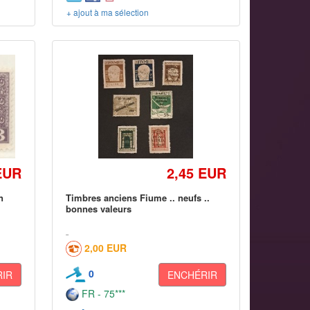
+ ajout à ma sélection
EUR
2,45 EUR
n
Timbres anciens Fiume .. neufs ..
bonnes valeurs
2,00 EUR
0
IR
ENCHÉRIR
FR - 75***